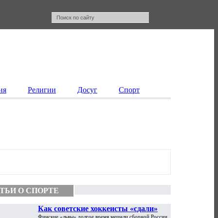
ия
Религии
Досуг
Спорт
ТЬИ О СПОРТЕ
Как советские хоккеисты «сдали»
Финские «львы» долгое время мешали сборной России