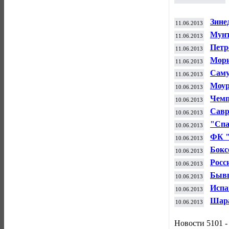
Зине
11.06.2013
дире
Мунт
11.06.2013
с ФК
Петр
11.06.2013
Наср
Мори
11.06.2013
"Дет
Саму
11.06.2013
Моур
10.06.2013
Чемп
10.06.2013
Савр
10.06.2013
баск
"Спа
10.06.2013
по д
ФК "
10.06.2013
июня
Бокс
10.06.2013
Гава
Росс
10.06.2013
мину
Бывш
10.06.2013
в Ме
Испа
10.06.2013
рейт
Шара
10.06.2013
вошл
Новости 5101 -