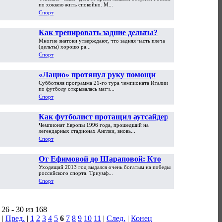
серебряный матч финнам на
по хоккею жить спокойно. М...
Олимпиаде
Спорт
Как тренировать задние дельты?
Многие знатоки утверждают, что задняя часть плеча
(дельты) хорошо ра...
Спорт
«Лацио» протянул руку помощи
Субботняя программа 21-го тура чемпионата Италии
злейшему врагу, возродив интригу
по футболу открывалась матч...
Спорт
Как футболист протащил аутсайдера
Чемпионат Европы 1996 года, прошедший на
в финал Евро ради любимой
легендарных стадионах Англии, вновь...
Спорт
От Ефимовой до Шараповой: Кто
Уходящий 2013 год выдался очень богатым на победы
стал лучшим спортсменом России в
российского спорта. Триумф...
2013 году
Спорт
26 - 30 из 168
|
Пред.
|
1
2
3
4
5
6
7
8
9
10
11
|
След.
|
Конец