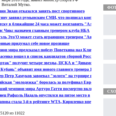
Виталий Мутко.
ФО
дин Зидан отказался занять пост спортивного
ктора мадридского "Реала"
яну заявил румынским СМИ, что подписал контракт
 "Кубань"
еску в ближайшие 24 часа может возглавить "Аль-
" - клуб
с Чикс назначен главным тренером клуба НБА
ройт пистонз"
эль Это'О может стать играющим тренером "Анжи"
инью придумал себе новое прозвище
ион мира предсказал победу Поветкина над Кличко
асенко вошел в список кандидатов сборной России по
етболу
ртак" получит четыре звезды, ЦСКА и "Динамо" —
ве
Кубань" объявит имя нового главного тренера 12
 - Доронченко
ер Петр Хамуков завоевал "золото" на турнире в
не
ийская "молодежка" боролась за полуфинал Евро 50
т
ий чемпион мира Артуро Гатти посмертно включен
СХО
ждународный зал славы бокса
нец Рафаэль Надаль опустился на пятое место в
инг-листе АТП
пова стала 3-й в рейтинге WTA, Кириленко впервые
а в топ-10
 5120 из 11022