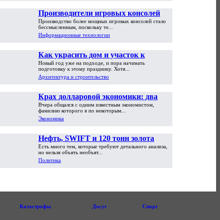
Производители игровых консолей
Производство более мощных игровых консолей стало
достигли предела возможностей
бессмысленным, поскольку те...
Информационные технологии
Как украсить дом и участок к
Новый год уже на подходе, и пора начинать
Новому году
подготовку к этому празднику. Хотя...
Архитектура и строительство
Крах долларовой экономики: два
Вчера общался с одним известным экономистом,
пути обрушения
фамилию которого я по некоторым...
Экономика
Нефть, SWIFT и 120 тонн золота
Есть много тем, которые требуют детального анализа,
но нельзя объять необъят...
Политика
Катастрофы
Досуг
Спорт