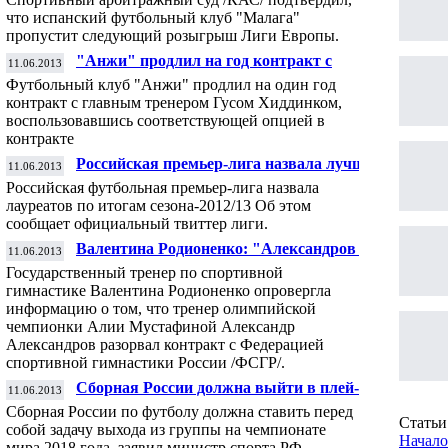
розыгрыша Лиги Европы
что испанский футбольный клуб "Малага"
пропустит следующий розыгрыш Лиги Европы.
"Анжи" продлил на год контракт с
11.06.2013
главным тренером Хиддинком - Ремчуков
Футбольный клуб "Анжи" продлил на один год
контракт с главным тренером Гусом Хиддинком,
воспользовавшись соответствующей опцией в
контракте
Российская премьер-лига назвала лучшего
11.06.2013
игрока сезона
Российская футбольная премьер-лига назвала
лауреатов по итогам сезона-2012/13 Об этом
сообщает официальный твиттер лиги.
Валентина Родионенко: "Александров не
11.06.2013
разрывал контракта с федерацией"
Государственный тренер по спортивной
гимнастике Валентина Родионенко опровергла
информацию о том, что тренер олимпийской
чемпионки Алии Мустафиной Александр
Александров разорвал контракт с Федерацией
спортивной гимнастики России /ФСГР/.
Сборная России должна выйти в плей-офф
11.06.2013
на ЧМ-2018 - Мутко
Сборная России по футболу должна ставить перед
Статьи 
собой задачу выхода из группы на чемпионате
Начало
мира 2018 года, заявил министр спорта РФ