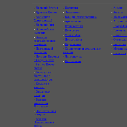
-
Древний Египет
-
Политика
-
Химия
-
Древняя Греция
-
Экономика
-
Физика
-
Александр
-
Юридическая практика
-
Математи
Македонский
-
Археология
-
Астроном
-
Древний Рим
-
Нумизматика
-
Географи
-
Византийская
-
Искусство
-
Геология
империя
-
Философия
-
Палеонто
-
Великие
-
Демография
-
Океаноло
географические
открытия
-
Педагогика
-
Биология
-
Итальянский
-
Социология и социальные
-
Медицин
Ренессанс
явления
-
Экология
-
История Европы
-
Лингвистика
в Средние века
-
Психология
-
Раннее Новое
время
-
Государство
Джучидов /
Золотая Орда
-
Крымское
ханство
-
Османская
империя
-
Великое
княжество
Литовское
-
Отечественная
история
-
Великая
Отечественная
война