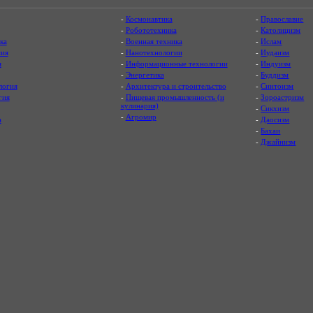
-
Космонавтика
-
Православие
-
Робототехника
-
Католицизм
ка
-
Военная техника
-
Ислам
ия
-
Нанотехнологии
-
Иудаизм
я
-
Информационные технологии
-
Индуизм
-
Энергетика
-
Буддизм
логия
-
Архитектура и строительство
-
Синтоизм
гия
-
Пищевая промышленность (и
-
Зороастризм
кулинария)
-
Сикхизм
-
Агромир
а
-
Даосизм
-
Бахаи
-
Джайнизм