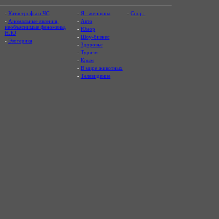
-
Катастрофы и ЧС
-
Я - женщина
-
Спорт
-
Аномальные явления,
-
Авто
необъяснимые феномены,
-
Юмор
НЛО
-
Шоу-бизнес
-
Эзотерика
-
Здоровье
-
Туризм
-
Крым
-
В мире животных
-
Телевидение