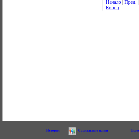
Начало
|
Пред.
Конец
История
Социальные науки
Есте