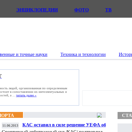
ЭНЦИКЛОПЕДИИ
ФОТО
ТВ
венные и точные науки
Техника и технологии
Истор
Т
ьность людей, организованная по определенным
состоит в сопоставлении их интеллектуальных и
стей, а ...
читать далее »
ПОРТА
СТА
КАС оставил в силе решение УЕФА об
11.06.2013
исключении "Малаги" из следующего
Спортивный арбитражный суд /КАС/ подтвердил,