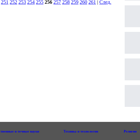
|
251
252
253
254
255
256
257
258
259
260
261
|
След.
|
ственные и точные науки
Техника и технологии
Религии