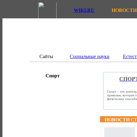
WIKI.RU
НОВОСТИ
Сайты
Социальные науки
Естест
Спорт
СПОР
Спорт – это деятел
правилам, которая 
физических способно
НОВОСТИ С