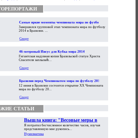
ТОРЕПОРТАЖИ
Самые яркие моменты чемпионата мира по футболу
Завершился групповой этап чемпионата мира по футболу
2014
2014 в Бразилии. ...
Спорт
46-метровый Иисус для Кубка мира 2014
Гигантская надувная копия Бразильской статуи Христа
Спасителя заплыла&...
Спорт
Бразилия перед Чемпионатом мира по футболу 2014
12 июня в Бразилии состоится открытие XX Чемпионата
мира по футболу 20...
Спорт
ЖИЕ СТАТЬИ
Вышла книга: "Весовые меры в
Я потратил бесчисленное количество часов, изучая
торговой практике Античности и
представленную мне рукопись...
Средневековья"
Нумизматика