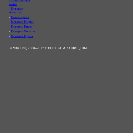
Отечественная
война
-
История
Америки
-
Новое время
-
История Индии
-
История Китая
-
История Японии
-
История Ирана
© WIKI.RU, 2008–2017 Г. ВСЕ ПРАВА ЗАЩИЩЕНЫ.