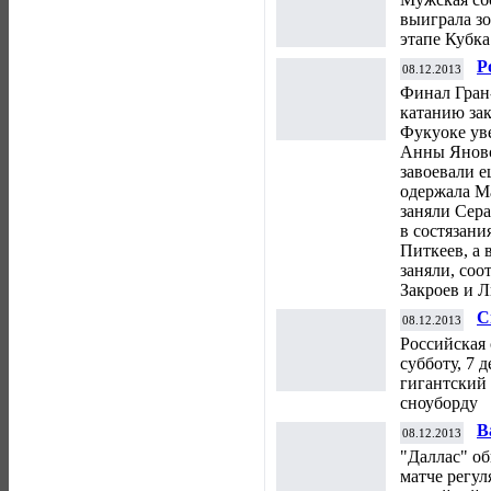
выиграла зо
этапе Кубка
Р
08.12.2013
з
Финал Гран
катанию зак
Фукуоке ув
Анны Яновс
завоевали е
одержала Ма
заняли Сер
в состязан
Питкеев, а 
заняли, соо
Закроев и 
С
08.12.2013
г
Российская
субботу, 7 
гигантский 
сноуборду
В
08.12.2013
с
"Даллас" о
"
матче регу