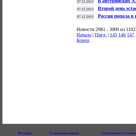
В австрийских А
07.12.2013
мира по сноубор
Второй день эст
07.12.2013
начнется в мест
Россия попала в 
07.12.2013
футболу
Новости 2981 - 3000 из 1102
Начало
|
Пред.
|
145
146
147
Конец
История
Социальные науки
Естественные и точны