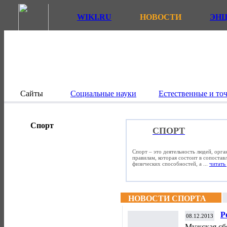
WIKI.RU
НОВОСТИ
ЭН
Сайты
Социальные науки
Естественные и то
Спорт
СПОРТ
Спорт – это деятельность людей, орг
правилам, которая состоит в сопостав
физических способностей, а ...
читать 
НОВОСТИ СПОРТА
Р
08.12.2013
э
Мужская сб