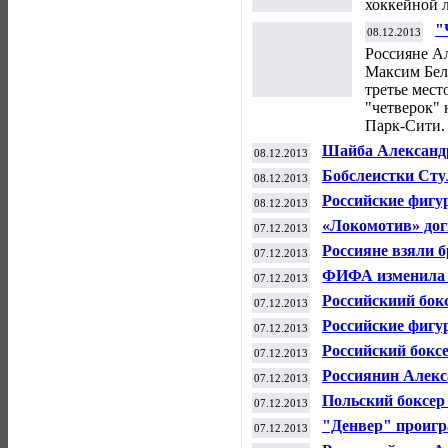
хоккейной ли
"
08.12.2013
м
Россияне А
Максим Бел
третье мест
"четверок" 
Парк-Сити.
Шайба Александ
08.12.2013
победить "Нэшв
Бобслеистки Сту
08.12.2013
этапе КМ в Парк
Российские фигур
08.12.2013
при
«Локомотив» дог
07.12.2013
Россияне взяли б
07.12.2013
ФИФА изменила в
07.12.2013
ЧМ-2014
Российскиий бок
07.12.2013
комы
Российские фигу
07.12.2013
финале Гран-при
Российский бокс
07.12.2013
победу на профе
Россиянин Алекс
07.12.2013
Кубка мира по с
Польский боксе
07.12.2013
чемпиона мира п
"Денвер" проигр
07.12.2013
Мозгов набрал 1