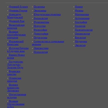
-
Древний Египет
-
Политика
-
Химия
-
Древняя Греция
-
Экономика
-
Физика
-
Александр
-
Юридическая практика
-
Математика
Македонский
-
Археология
-
Астрономия
-
Древний Рим
-
Нумизматика
-
География
-
Византийская
-
Искусство
-
Геология
империя
-
Философия
-
Палеонтология
-
Великие
-
Демография
-
Океанология
географические
открытия
-
Педагогика
-
Биология
-
Итальянский
-
Социология и социальные
-
Медицина
Ренессанс
явления
-
Экология
-
История Европы
-
Лингвистика
в Средние века
-
Психология
-
Раннее Новое
время
-
Государство
Джучидов /
Золотая Орда
-
Крымское
ханство
-
Османская
империя
-
Великое
княжество
Литовское
-
Отечественная
история
-
Великая
Отечественная
война