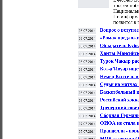
трофей поб
Национальн
По информа
появится в 
Вопрос о вступл
08.07.2014
в течение двух н
«Рома» предложи
08.07.2014
футболиста
Обладатель Кубк
08.07.2014
килограммовый 
Ханты-Мансийск 
08.07.2014
по биатлону
Турок Чакыр рас
08.07.2014
Нидерланды - Ар
Кот-д’Ивуар ище
08.07.2014
Немец Киттель в
08.07.2014
Кристофф - пят
Судьи на матчах
08.07.2014
использовать ба
Баскетбольный 
08.07.2014
форвардом Тайл
Российский хокк
08.07.2014
с клубом НХЛ "
Тренерский сове
08.07.2014
тренером молоде
Сборная Германи
08.07.2014
полуфинале ЧМ-
ФИФА не стала н
07.07.2014
Хуана Суньигу з
Пранделли - нов
07.07.2014
МОК утвердил Ос