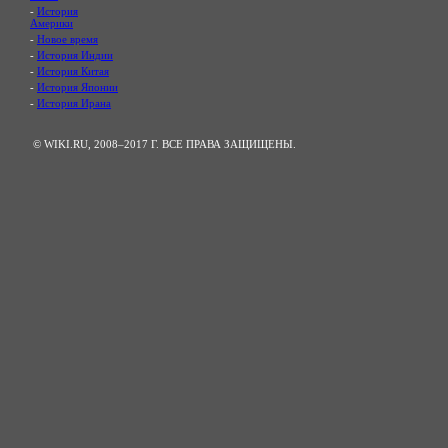
-
История
Америки
-
Новое время
-
История Индии
-
История Китая
-
История Японии
-
История Ирана
© WIKI.RU, 2008–2017 Г. ВСЕ ПРАВА ЗАЩИЩЕНЫ.