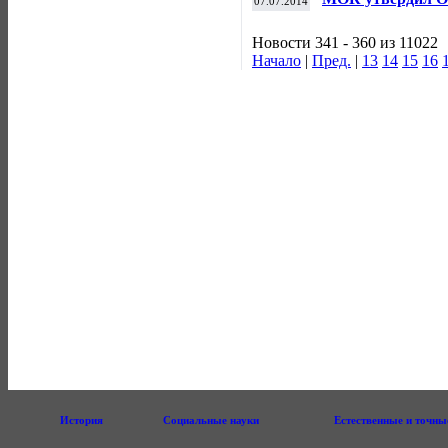
07.07.2014
кандидатов на п
Новости 341 - 360 из 11022
Начало
|
Пред.
|
13
14
15
16
История
Социальные науки
Естественные и точны