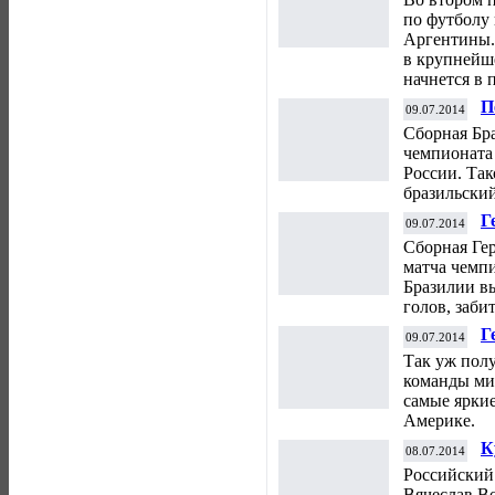
в
по футболу
Аргентины.
в крупнейш
начнется в 
П
09.07.2014
ч
Сборная Бр
чемпионата 
России. Та
бразильски
Г
09.07.2014
ч
Сборная Ге
матча чемп
Бразилии вы
голов, заби
Г
09.07.2014
п
Так уж полу
команды ми
самые ярки
Америке.
К
08.07.2014
Российский
Вячеслав В