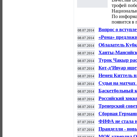
трофей поб
Национальн
По информа
появится в 
Вопрос о вступл
08.07.2014
в течение двух н
«Рома» предложи
08.07.2014
футболиста
Обладатель Кубк
08.07.2014
килограммовый 
Ханты-Мансийск 
08.07.2014
по биатлону
Турок Чакыр рас
08.07.2014
Нидерланды - Ар
Кот-д’Ивуар ище
08.07.2014
Немец Киттель в
08.07.2014
Кристофф - пят
Судьи на матчах
08.07.2014
использовать ба
Баскетбольный 
08.07.2014
форвардом Тайл
Российский хокк
08.07.2014
с клубом НХЛ "
Тренерский сове
08.07.2014
тренером молоде
Сборная Германи
08.07.2014
полуфинале ЧМ-
ФИФА не стала н
07.07.2014
Хуана Суньигу з
Пранделли - нов
07.07.2014
МОК утвердил Ос