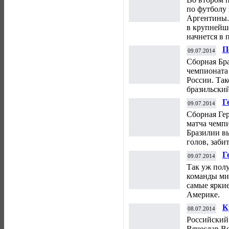
в
по футболу
Аргентины.
в крупнейш
начнется в 
П
09.07.2014
ч
Сборная Бр
чемпионата 
России. Та
бразильски
Г
09.07.2014
ч
Сборная Ге
матча чемп
Бразилии вы
голов, заби
Г
09.07.2014
п
Так уж полу
команды ми
самые ярки
Америке.
К
08.07.2014
Российский
Вячеслав В