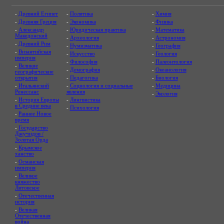
-
Древний Египет
-
Политика
-
Химия
-
Древняя Греция
-
Экономика
-
Физика
-
Александр
-
Юридическая практика
-
Математика
Македонский
-
Археология
-
Астрономия
-
Древний Рим
-
Нумизматика
-
География
-
Византийская
-
Искусство
-
Геология
империя
-
Философия
-
Палеонтология
-
Великие
-
Демография
-
Океанология
географические
открытия
-
Педагогика
-
Биология
-
Итальянский
-
Социология и социальные
-
Медицина
Ренессанс
явления
-
Экология
-
История Европы
-
Лингвистика
в Средние века
-
Психология
-
Раннее Новое
время
-
Государство
Джучидов /
Золотая Орда
-
Крымское
ханство
-
Османская
империя
-
Великое
княжество
Литовское
-
Отечественная
история
-
Великая
Отечественная
война