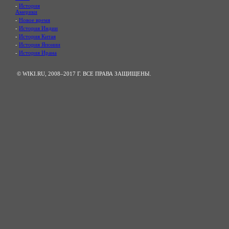
-
История
Америки
-
Новое время
-
История Индии
-
История Китая
-
История Японии
-
История Ирана
© WIKI.RU, 2008–2017 Г. ВСЕ ПРАВА ЗАЩИЩЕНЫ.