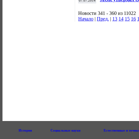
07.07.2014
кандидатов на п
Новости 341 - 360 из 11022
Начало
|
Пред.
|
13
14
15
16
История
Социальные науки
Естественные и точны