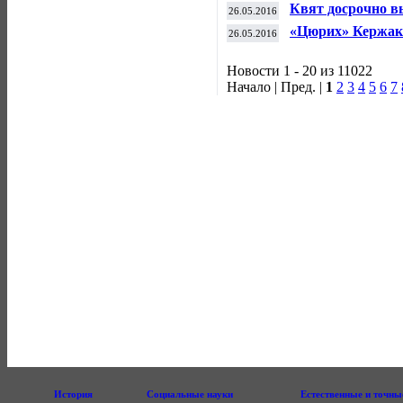
настольному тенн
Квят досрочно в
26.05.2016
«Цюрих» Кержак
26.05.2016
Новости 1 - 20 из 11022
Начало | Пред. |
1
2
3
4
5
6
7
История
Социальные науки
Естественные и точны