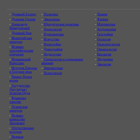
-
Древний Египет
-
Политика
-
Химия
-
Древняя Греция
-
Экономика
-
Физика
-
Александр
-
Юридическая практика
-
Математика
Македонский
-
Археология
-
Астрономия
-
Древний Рим
-
Нумизматика
-
География
-
Византийская
-
Искусство
-
Геология
империя
-
Философия
-
Палеонтология
-
Великие
-
Демография
-
Океанология
географические
открытия
-
Педагогика
-
Биология
-
Итальянский
-
Социология и социальные
-
Медицина
Ренессанс
явления
-
Экология
-
История Европы
-
Лингвистика
в Средние века
-
Психология
-
Раннее Новое
время
-
Государство
Джучидов /
Золотая Орда
-
Крымское
ханство
-
Османская
империя
-
Великое
княжество
Литовское
-
Отечественная
история
-
Великая