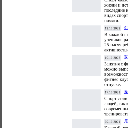
жизни и ис
последние 
видах спорт
памяти.
С
12.10.2022
т
В каждой ш
к
учеников р
25 тысяч ре
активностью
К
10.10.2022
ф
Занятия с ф
можно выпо
возможност
фитнес-клуб
отпуске.
Б
17.10.2021
п
Спорт стан
людей, так 
современных
тренировать
Л
09.10.2021
Каждый, хо