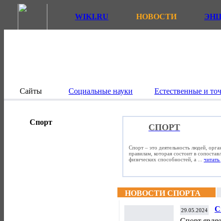
WIKI.RU
НОВОСТИ
ЭН
Сайты
Социальные науки
Естественные и то
Спорт
СПОРТ
Спорт – это деятельность людей, орг
правилам, которая состоит в сопостав
физических способностей, а ...
читать 
НОВОСТИ СПОРТА
С
29.05.2024
Спорт явля