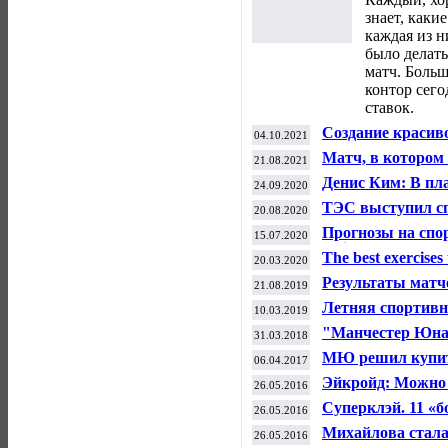
знает, каки
каждая из н
было делать
матч. Боль
контор сего
ставок.
Создание красив
04.10.2021
фармакологии — 
Матч, в котором
21.08.2021
стероидов
вернуться в гла
Денис Ким: В пл
24.09.2020
Старого Света
России в ноябре 
ТЭС выступил с
20.08.2020
велоспорту
Прогнозы на спор
15.07.2020
Insider
The best exercises 
20.03.2020
Результаты матч
21.08.2019
футболу (16-17 ав
Летняя спортивн
10.03.2019
"Манчестер Юнай
31.03.2018
вышли в плей-о
МЮ решил купить
06.04.2017
миллионов евро
Эйкройд: Можно 
26.05.2016
Билялетдинове?
Суперклэй. 11 «б
26.05.2016
вылета
Михайлова стала
26.05.2016