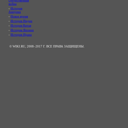
Отечественная
война
-
История
Америки
-
Новое время
-
История Индии
-
История Китая
-
История Японии
-
История Ирана
© WIKI.RU, 2008–2017 Г. ВСЕ ПРАВА ЗАЩИЩЕНЫ.