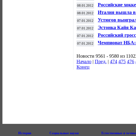
НБА
Российские хокк
08.01.2012
международном 
Италия вышла в
08.01.2012
Турцию по пенал
Устюгов выиграл
07.01.2012
мира по биатлон
Эстонка Кайя Ка
07.01.2012
турнира в Брисб
Российский грос
07.01.2012
второе место на 
Чемпионат НБА:
07.01.2012
Новости 9561 - 9580 из 1102
Начало
|
Пред.
|
474
475
476
Конец
История
Социальные науки
Естественные и точны