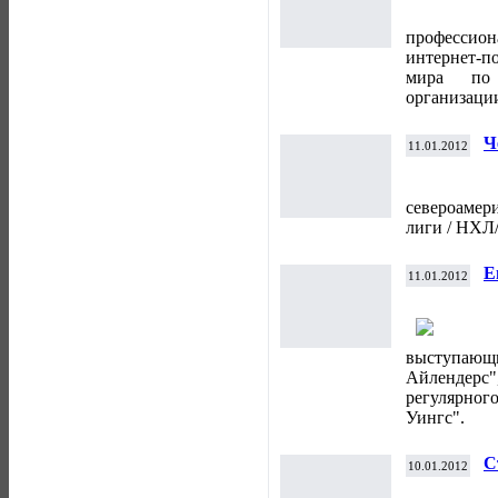
с
профессион
интернет-п
мира по 
организаци
Ч
11.01.2012
североамер
лиги / НХЛ/
Е
11.01.2012
выступа
Айлендерс",
регулярно
Уингс".
С
10.01.2012
м