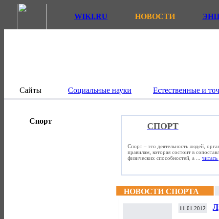
WIKI.RU
НОВОСТИ
ЭН
Сайты
Социальные науки
Естественные и то
Спорт
СПОРТ
Спорт – это деятельность людей, орг
правилам, которая состоит в сопостав
физических способностей, а ...
читать 
НОВОСТИ СПОРТА
Л
11.01.2012
п