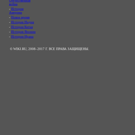
Отечественная
война
-
История
Америки
-
Новое время
-
История Индии
-
История Китая
-
История Японии
-
История Ирана
© WIKI.RU, 2008–2017 Г. ВСЕ ПРАВА ЗАЩИЩЕНЫ.