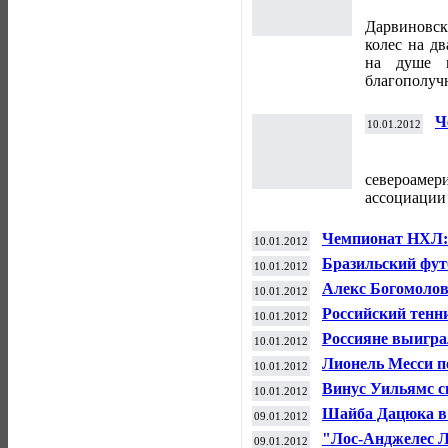
Дарвиновс
колес на дв
на душе н
благополуч
Ч
10.01.2012
североамер
ассоциации
Чемпионат НХЛ: 
10.01.2012
Бразильский фут
10.01.2012
Алекс Богомолов
10.01.2012
турнире в Сидне
Российский тенн
10.01.2012
первом круге
Россияне выигра
10.01.2012
греко-римской б
Лионель Месси п
10.01.2012
подряд
Винус Уильямс сн
10.01.2012
Шайба Дацюка в 
09.01.2012
над "Чикаго"
"Лос-Анджелес Л
09.01.2012