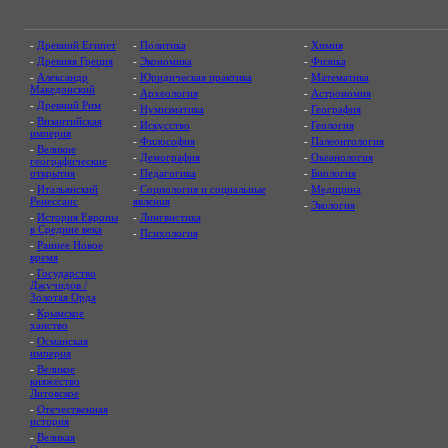
-
Древний Египет
-
Политика
-
Химия
-
Древняя Греция
-
Экономика
-
Физика
-
Александр
-
Юридическая практика
-
Математика
Македонский
-
Археология
-
Астрономия
-
Древний Рим
-
Нумизматика
-
География
-
Византийская
-
Искусство
-
Геология
империя
-
Философия
-
Палеонтология
-
Великие
-
Демография
-
Океанология
географические
открытия
-
Педагогика
-
Биология
-
Итальянский
-
Социология и социальные
-
Медицина
Ренессанс
явления
-
Экология
-
История Европы
-
Лингвистика
в Средние века
-
Психология
-
Раннее Новое
время
-
Государство
Джучидов /
Золотая Орда
-
Крымское
ханство
-
Османская
империя
-
Великое
княжество
Литовское
-
Отечественная
история
-
Великая