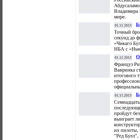
Абдусаламо
Владимира 
мире.
Б
01.11.2013
п
Точный брос
секунд до 
«Чикаго Бул
НБА с «Нью
О
01.11.2013
т
Француз Ри
Вавринка с
итогового 
профессион
официальны
Б
01.11.2013
"
Семнадцатый
последующи
пройдут без
выиграет л
конструктор
их пилоты, 
"Ред Булл",