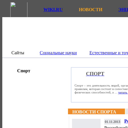
WIKI.RU
НОВОСТИ
ЭН
Сайты
Социальные науки
Естественные и то
Спорт
СПОРТ
Спорт – это деятельность людей, орг
правилам, которая состоит в сопостав
физических способностей, а ...
читать 
НОВОСТИ СПОРТА
Р
01.11.2013
К
Российский