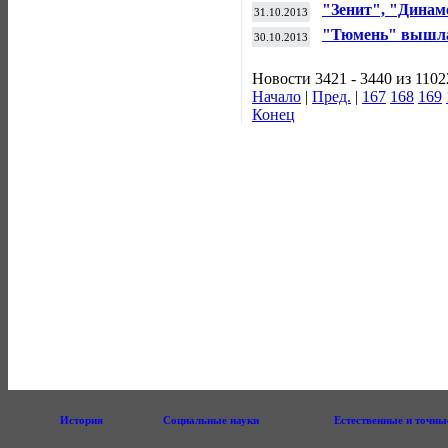
сборной страны
"Зенит", "Динам
31.10.2013
Кубком России-2
"Тюмень" вышла 
30.10.2013
обыграв "Зенит"
Новости 3421 - 3440 из 1102
Начало
|
Пред.
|
167
168
169
Конец
История
Социальные науки
Естественные и точны