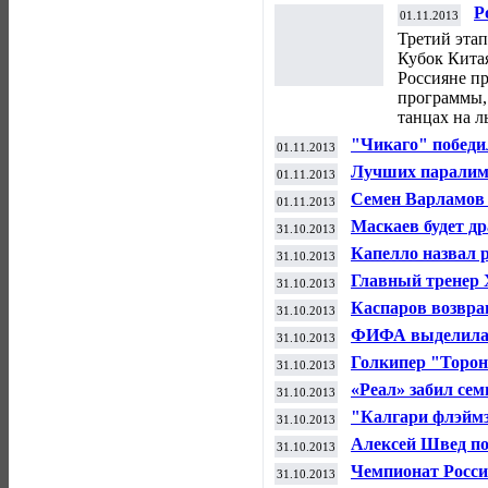
Р
01.11.2013
в
Третий эта
Кубок Китая
Россияне п
программы,
танцах на л
"Чикаго" победи
01.11.2013
НБА
Лучших паралимп
01.11.2013
"Возвращение в 
Семен Варламов 
01.11.2013
"Далласом" на с
Маскаев будет д
31.10.2013
Капелло назвал 
31.10.2013
матчи
Главный тренер 
31.10.2013
отставку
Каспаров возвра
31.10.2013
пост главы ФИД
ФИФА выделила $
31.10.2013
в КНДР
Голкипер "Торон
31.10.2013
звездой дня в Н
«Реал» забил сем
31.10.2013
"Калгари флэймз
31.10.2013
матче НХЛ
Алексей Швед по
31.10.2013
матче регулярно
Чемпионат Росси
31.10.2013