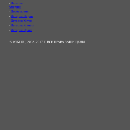
-
История
Америки
-
Новое время
-
История Индии
-
История Китая
-
История Японии
-
История Ирана
© WIKI.RU, 2008–2017 Г. ВСЕ ПРАВА ЗАЩИЩЕНЫ.