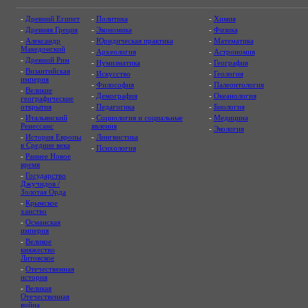
-
Древний Египет
-
Политика
-
Химия
-
Древняя Греция
-
Экономика
-
Физика
-
Александр
-
Юридическая практика
-
Математика
Македонский
-
Археология
-
Астрономия
-
Древний Рим
-
Нумизматика
-
География
-
Византийская
-
Искусство
-
Геология
империя
-
Философия
-
Палеонтология
-
Великие
-
Демография
-
Океанология
географические
открытия
-
Педагогика
-
Биология
-
Итальянский
-
Социология и социальные
-
Медицина
Ренессанс
явления
-
Экология
-
История Европы
-
Лингвистика
в Средние века
-
Психология
-
Раннее Новое
время
-
Государство
Джучидов /
Золотая Орда
-
Крымское
ханство
-
Османская
империя
-
Великое
княжество
Литовское
-
Отечественная
история
-
Великая
Отечественная
война