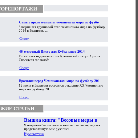
ТОРЕПОРТАЖИ
Самые яркие моменты чемпионата мира по футболу
Завершился групповой этап чемпионата мира по футболу
2014
2014 в Бразилии. ...
Спорт
46-метровый Иисус для Кубка мира 2014
Гигантская надувная копия Бразильской статуи Христа
Спасителя заплыла&...
Спорт
Бразилия перед Чемпионатом мира по футболу 2014
12 июня в Бразилии состоится открытие XX Чемпионата
мира по футболу 20...
Спорт
ЖИЕ СТАТЬИ
Вышла книга: "Весовые меры в
Я потратил бесчисленное количество часов, изучая
торговой практике Античности и
представленную мне рукопись...
Средневековья"
Нумизматика