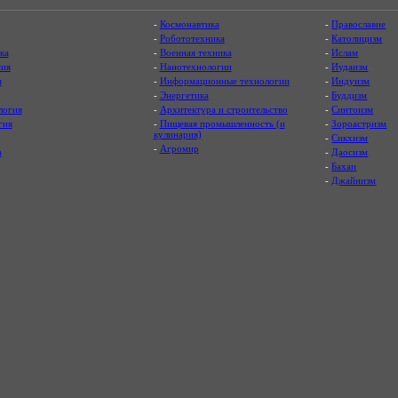
-
Космонавтика
-
Православие
-
Робототехника
-
Католицизм
ка
-
Военная техника
-
Ислам
ия
-
Нанотехнологии
-
Иудаизм
я
-
Информационные технологии
-
Индуизм
-
Энергетика
-
Буддизм
логия
-
Архитектура и строительство
-
Синтоизм
гия
-
Пищевая промышленность (и
-
Зороастризм
кулинария)
-
Сикхизм
-
Агромир
а
-
Даосизм
-
Бахаи
-
Джайнизм