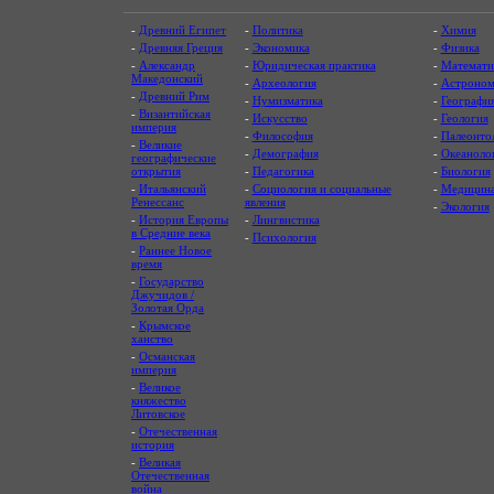
-
Древний Египет
-
Политика
-
Химия
-
Древняя Греция
-
Экономика
-
Физика
-
Александр
-
Юридическая практика
-
Математи
Македонский
-
Археология
-
Астроном
-
Древний Рим
-
Нумизматика
-
Географи
-
Византийская
-
Искусство
-
Геология
империя
-
Философия
-
Палеонто
-
Великие
-
Демография
-
Океаноло
географические
открытия
-
Педагогика
-
Биология
-
Итальянский
-
Социология и социальные
-
Медицин
Ренессанс
явления
-
Экология
-
История Европы
-
Лингвистика
в Средние века
-
Психология
-
Раннее Новое
время
-
Государство
Джучидов /
Золотая Орда
-
Крымское
ханство
-
Османская
империя
-
Великое
княжество
Литовское
-
Отечественная
история
-
Великая
Отечественная
война