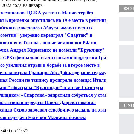
2022 года на январь.
ФО
 чемпионов. ЦСКА улетел в Манчестер без
зуцкого
я Кириленко опустилась на 19-е место в рейтинг-
е ВТА
ийского тяжеловеса Абдусаламова ввели в
сственную кому
омотив" уверенно переиграл "Спартак" в
олвном Черкизово
ковская и Титова - новые чемпионки РФ по
жественной гимнастике
очка Андрея Кириленко не помогли "Бруклину"
рать у "Орландо" в матче НБА
и GP3 официально стали гонками поддержки Гран-
"Ф-1" в Сочи
со увеличил отрыв в борьбе за второе место в
ионате "Ф-1"
ель выиграл Гран-при Абу-Даби, одержав седьмую
ду подряд в чемпионате
ная России по теннису проиграла команде Италии в
ле Кубка Федерации
ань" обыграла "Краснодар" в матче 15-го тура
ионата России
льщикам «Спартака» запретили собраться у стадиона
омотив»
льтативная передача Павла Дацюка помогла
СХО
ройту" переиграть "Эдмонтон" в матче НХЛ
сандр Серов завоевал серебряную медаль на этапе
а мира по велоспорту на треке
вая передача Евгения Малкина помогла
тсбургу" победить "Колумбус" в матче НХЛ
 3400 из 11022