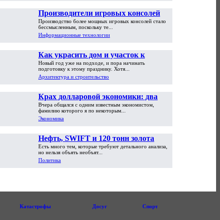
Производители игровых консолей
Производство более мощных игровых консолей стало
достигли предела возможностей
бессмысленным, поскольку те...
Информационные технологии
Как украсить дом и участок к
Новый год уже на подходе, и пора начинать
Новому году
подготовку к этому празднику. Хотя...
Архитектура и строительство
Крах долларовой экономики: два
Вчера общался с одним известным экономистом,
пути обрушения
фамилию которого я по некоторым...
Экономика
Нефть, SWIFT и 120 тонн золота
Есть много тем, которые требуют детального анализа,
но нельзя объять необъят...
Политика
Катастрофы
Досуг
Спорт