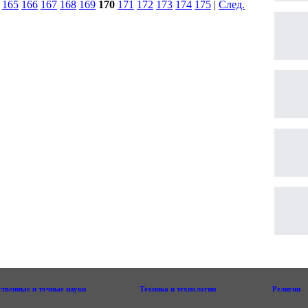
|
165
166
167
168
169
170
171
172
173
174
175
|
След.
|
ственные и точные науки
Техника и технологии
Религии