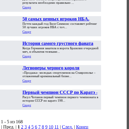
результата необходимо правильно ...
Спорт
50 самых ценных игроков НБА.
Почти каждый год Билл Симмонс составляет рейтинг
Часть первая
50 лучших игроков НБА с точ...
Спорт
История самого грустного фаната
Когда Германия закатила в ворота Бразилии очередной
мира. «На ЧМ-2002 я обменял
мяч, в объектив телекаме...
машину на PlayStation»
Спорт
Легионеры черного короля
«Продажа» молодых спортсменов на Ставрополье –
отлаженный криминальный бизне...
Спорт
Первый чемпион СССР по Каратэ -
Расул Чотанов первый чемпион первого чемпионата в
Расул Чотанов
истории СССР по каратэ 198...
Спорт
1 - 5 из 168
| Пред. |
1
2
3
4
5
6
7
8
9
10
11
|
След.
|
Конец