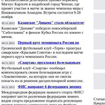
корону с поваром и телохранителем
Магнус Карлсен в индийский город Ченнаи, где
примет участие в матче за звание чемпиона мира с
Вишванатаном Анандом. Встреча состоится 9-28
ноября.
Казанское "Динамо" стало обладателем
05.11.2013
Кубка России по бенди
Казанское "Динамо" победило новосибирский
"Сибсельмаш" в финале Кубка России по хоккею с
мячом.
Первый круг чемпионата России по
04.11.2013
футболу завершился поражением «Терека»
Грозненский футбольный клуб «Терек» проиграл
самарским «Крыльям Советов» в последнем матче
первого круга чемпионата России.
«Спартак» предложил болельщикам
04.11.2013
компенсацию за пропущенный матч
Футбольный клуб «Спартак» пообещал
компенсировать своим болельщикам игру с
«Локомотивом», на которую они не смогли
попасть из-за решения дисциплинарной комиссии.
ФИС направит 6 федерациям зимних
04.11.2013
видов спорта резолюцию против переноса
Международная федерация лыжного спорта /ФИС/
ЧМ-2022 по футболу на январь
направит шести различным федерациям зимних
Статьи 
видов спорта предложение подписать резолюцию
Начало 
против переноса чемпионата мира по футболу