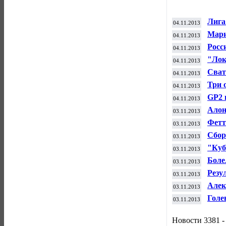
Лига
04.11.2013
Бере
Мари
04.11.2013
лист
Росс
04.11.2013
иску
"Лок
04.11.2013
безм
Сват
04.11.2013
худо
Три 
04.11.2013
выиг
GP2 
04.11.2013
при 
Алон
03.11.2013
чемп
Фетт
03.11.2013
побе
Сбор
03.11.2013
фина
"Куб
03.11.2013
чемп
Боле
03.11.2013
«Лок
Резу
03.11.2013
"Дет
Алек
03.11.2013
Кубк
Голе
03.11.2013
"Пит
Новости 3381 -