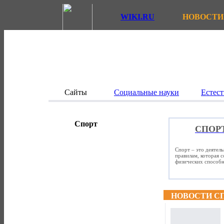
WIKI.RU
НОВОСТИ
Сайты
Социальные науки
Естест
Спорт
СПОР
Спорт – это деятел
правилам, которая 
физических способно
НОВОСТИ С