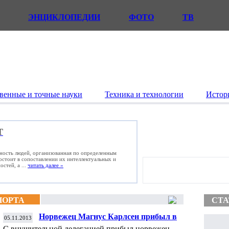
ЭНЦИКЛОПЕДИИ
ФОТО
ТВ
венные и точные науки
Техника и технологии
Истор
Т
ьность людей, организованная по определенным
состоит в сопоставлении их интеллектуальных и
стей, а ...
читать далее »
ПОРТА
СТА
Норвежец Магнус Карлсен прибыл в
05.11.2013
Индию на матч за мировую шахматную
С внушительной делегацией прибыл норвежец