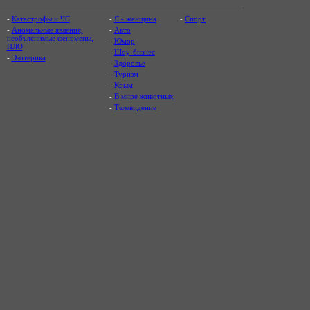
-
Катастрофы и ЧС
-
Я - женщина
-
Спорт
-
Аномальные явления,
-
Авто
необъяснимые феномены,
-
Юмор
НЛО
-
Шоу-бизнес
-
Эзотерика
-
Здоровье
-
Туризм
-
Крым
-
В мире животных
-
Телевидение