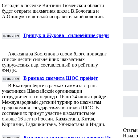
Сегодня в поселке Винзили Тюменской области
будет открыта шахматная школа В.Бологана и
А.Онищука в детской исправительной колонии.
Грищук и Жукова - сильнейшие среди
16.06.2009
шахматных пар
Александра Костенюк в своем блоге приводит
список десяти сильнейших шахматных
супружеских пар, составленный по рейтингу
ФИДЕ.
В рамках саммита ШОС пройдёт
15.06.2009
международный детский турнир
В Екатеринбурге в рамках саммита стран-
участников Шанхайской организации
сотрудничества в период с 16 по 24 июня пройдет
Международный детский турнир по шахматам
среди команд государств-участников ШОС. В
состязаниях примут участие шахматисты не
старше 16 лет из России, Казахстана, Китая,
Киргизии, Таджикистана, Узбекистана и Индии.
Статьи 
Начало 
Рычагов стал третьим на турнире в Индии