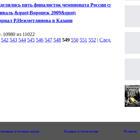
тор
делились пять финалисток чемпионата России среди
щин
иваль &quot;Воронеж 2009&quot;
риал Р.Нежметдинова в Казани
- 10980 из 11022
|
542
543
544
545
546
547
548
549
550
551
552
|
След.
|
ственные и точные науки
Техника и технологии
Религии