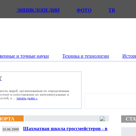
ЭНЦИКЛОПЕДИИ
ФОТО
ТВ
венные и точные науки
Техника и технологии
Истор
Т
ьность людей, организованная по определенным
состоит в сопоставлении их интеллектуальных и
стей, а ...
читать далее »
ПОРТА
СТА
Шахматная школа гроссмейстеров - в
16.06.2009
детской колонии