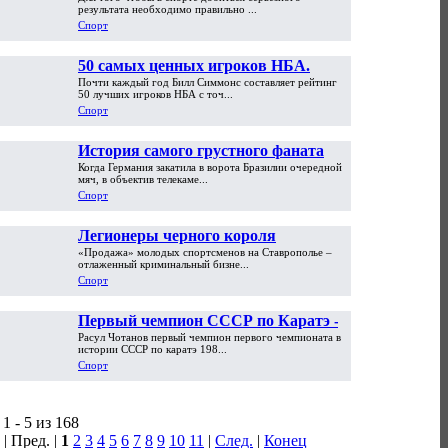
результата необходимо правильно ...
Спорт
50 самых ценных игроков НБА.
Почти каждый год Билл Симмонс составляет рейтинг
Часть первая
50 лучших игроков НБА с точ...
Спорт
История самого грустного фаната
Когда Германия закатила в ворота Бразилии очередной
мира. «На ЧМ-2002 я обменял
мяч, в объектив телекаме...
машину на PlayStation»
Спорт
Легионеры черного короля
«Продажа» молодых спортсменов на Ставрополье –
отлаженный криминальный бизне...
Спорт
Первый чемпион СССР по Каратэ -
Расул Чотанов первый чемпион первого чемпионата в
Расул Чотанов
истории СССР по каратэ 198...
Спорт
1 - 5 из 168
| Пред. |
1
2
3
4
5
6
7
8
9
10
11
|
След.
|
Конец