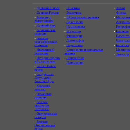
-
Древний Египет
-
Политика
-
Химия
-
Древняя Греция
-
Экономика
-
Физика
-
Александр
-
Юридическая практика
-
Математи
Македонский
-
Археология
-
Астроном
-
Древний Рим
-
Нумизматика
-
Географи
-
Византийская
-
Искусство
-
Геология
империя
-
Философия
-
Палеонто
-
Великие
-
Демография
-
Океаноло
географические
открытия
-
Педагогика
-
Биология
-
Итальянский
-
Социология и социальные
-
Медицин
Ренессанс
явления
-
Экология
-
История Европы
-
Лингвистика
в Средние века
-
Психология
-
Раннее Новое
время
-
Государство
Джучидов /
Золотая Орда
-
Крымское
ханство
-
Османская
империя
-
Великое
княжество
Литовское
-
Отечественная
история
-
Великая
Отечественная
война