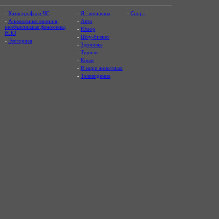
-
Катастрофы и ЧС
-
Я - женщина
-
Спорт
-
Аномальные явления,
-
Авто
необъяснимые феномены,
-
Юмор
НЛО
-
Шоу-бизнес
-
Эзотерика
-
Здоровье
-
Туризм
-
Крым
-
В мире животных
-
Телевидение