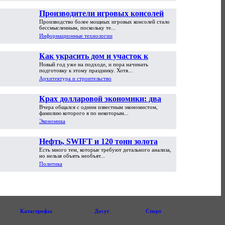
Производители игровых консолей
Производство более мощных игровых консолей стало
достигли предела возможностей
бессмысленным, поскольку те...
Информационные технологии
Как украсить дом и участок к
Новый год уже на подходе, и пора начинать
Новому году
подготовку к этому празднику. Хотя...
Архитектура и строительство
Крах долларовой экономики: два
Вчера общался с одним известным экономистом,
пути обрушения
фамилию которого я по некоторым...
Экономика
Нефть, SWIFT и 120 тонн золота
Есть много тем, которые требуют детального анализа,
но нельзя объять необъят...
Политика
Катастрофы
Досуг
Спорт