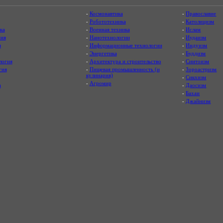
-
Космонавтика
-
Православие
-
Робототехника
-
Католицизм
ка
-
Военная техника
-
Ислам
ия
-
Нанотехнологии
-
Иудаизм
я
-
Информационные технологии
-
Индуизм
-
Энергетика
-
Буддизм
логия
-
Архитектура и строительство
-
Синтоизм
гия
-
Пищевая промышленность (и
-
Зороастризм
кулинария)
-
Сикхизм
-
Агромир
а
-
Даосизм
-
Бахаи
-
Джайнизм