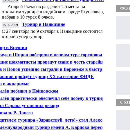
15.06.2009
Андрей Рычагов разделил 1-5 места на
ФО
открытом турнире в индийском городе Бхунешвар,
набрав в 10 турах 8 очков.
Турнир в Наньцзине
15.06.2009
С 27 сентября по 9 октября в Наньцзине состоится
второй супертурнир.
ир в Брешии
чук и Широв победили в первом туре соревнований в
ынии
щие шахматисты проведут сеанс в честь старейшего
а Европы
в и Попов успешно сыграли в Воронеже в быстрые
маты
мынии пройдёт турнир ХХ категории ФИДЕ
 в аквариуме
лёв победил в Пойковском
лёв практически обеспечил себе победу в турнире
СХО
и Карпова
а Сарана установил рекорд
иваль Р. Лопеса
дителем турнира «Здравствуй, лето!» стал Алексей
на
 международный турнир имени А. Карпова пересёк