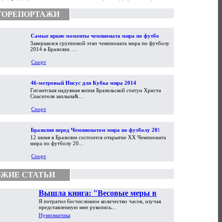
ТОРЕПОРТАЖИ
Самые яркие моменты чемпионата мира по футболу
Завершился групповой этап чемпионата мира по футболу
2014
2014 в Бразилии. ...
Спорт
46-метровый Иисус для Кубка мира 2014
Гигантская надувная копия Бразильской статуи Христа
Спасителя заплыла&...
Спорт
Бразилия перед Чемпионатом мира по футболу 2014
12 июня в Бразилии состоится открытие XX Чемпионата
мира по футболу 20...
Спорт
ЖИЕ СТАТЬИ
Вышла книга: "Весовые меры в
Я потратил бесчисленное количество часов, изучая
торговой практике Античности и
представленную мне рукопись...
Средневековья"
Нумизматика