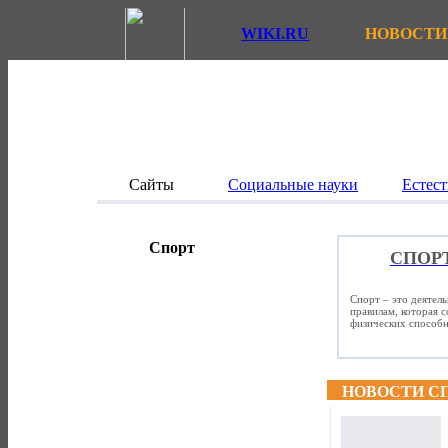
WIKI.RU
НОВОСТИ
Сайты
Социальные науки
Естест
Спорт
СПОР
Спорт – это деятел
правилам, которая 
физических способно
НОВОСТИ С