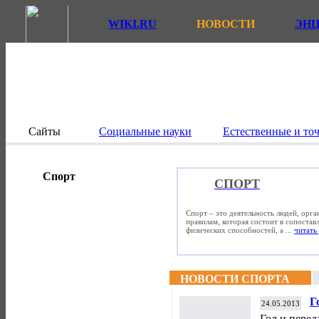
WIKI.RU
НОВОСТИ
ЭН
Сайты
Социальные науки
Естественные и то
Спорт
СПОРТ
Спорт – это деятельность людей, орг
правилам, которая состоит в сопостав
физических способностей, а ...
читать 
НОВОСТИ СПОРТА
Г
24.05.2013
"
Гол и пере