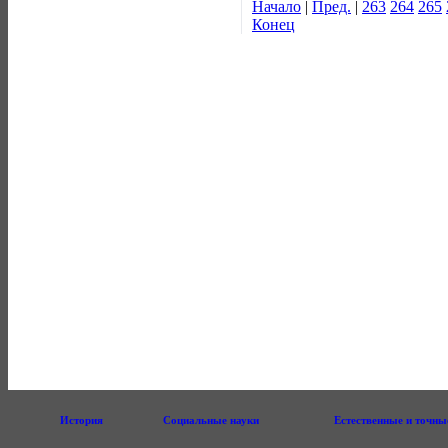
Начало
|
Пред.
|
263
264
265
Конец
История
Социальные науки
Естественные и точны