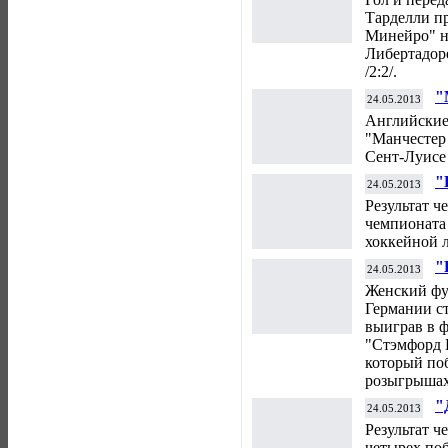
"
Тарделли п
Л
Минейро" н
Либертадор
/2:2/.
"
24.05.2013
б
Английские
с
"Манчестер
Сент-Луисе
"
24.05.2013
п
Результат ч
чемпионата
хоккейной 
"
24.05.2013
ч
Женский фу
Германии с
выиграв в 
"Стэмфорд Б
который по
розыгрышах
"
24.05.2013
х
Результат ч
четырех по