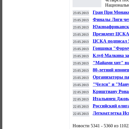
Национальн
Гран При Монако
23.05.2013
тренировок
Финалы Лиги чем
23.05.2013
пройдут в Берли
Южноафрикански
23.05.2013
лишен олимпийс
Президент ЦСКА 
23.05.2013
Минобороны к 
ЦСКА подписал 5
23.05.2013
"Российские сет
Гонщики "Формул
23.05.2013
Монако
Клуб Малкина за
23.05.2013
"Майами хит" вы
23.05.2013
"Индианой пейсе
80-летний япон
23.05.2013
покорителем Эве
Организаторы па
23.05.2013
меры безопаснос
"Челси" и "Манч
23.05.2013
торнадо в США
Криштиану Рона
22.05.2013
дисквалифициров
Итальянец Джова
22.05.2013
велогонки "Джир
Российский олиг
22.05.2013
Легкоатлетка Ис
22.05.2013
Олимпиады-2014
Новости 5341 - 5360 из 1102