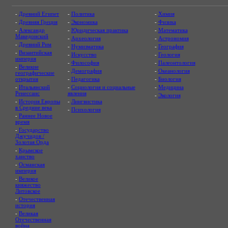
-
Древний Египет
-
Политика
-
Химия
-
Древняя Греция
-
Экономика
-
Физика
-
Александр
-
Юридическая практика
-
Математика
Македонский
-
Археология
-
Астрономия
-
Древний Рим
-
Нумизматика
-
География
-
Византийская
-
Искусство
-
Геология
империя
-
Философия
-
Палеонтология
-
Великие
-
Демография
-
Океанология
географические
открытия
-
Педагогика
-
Биология
-
Итальянский
-
Социология и социальные
-
Медицина
Ренессанс
явления
-
Экология
-
История Европы
-
Лингвистика
в Средние века
-
Психология
-
Раннее Новое
время
-
Государство
Джучидов /
Золотая Орда
-
Крымское
ханство
-
Османская
империя
-
Великое
княжество
Литовское
-
Отечественная
история
-
Великая
Отечественная
война