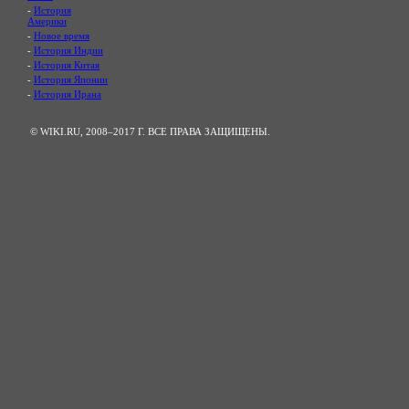
-
История
Америки
-
Новое время
-
История Индии
-
История Китая
-
История Японии
-
История Ирана
© WIKI.RU, 2008–2017 Г. ВСЕ ПРАВА ЗАЩИЩЕНЫ.