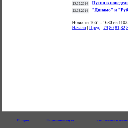
в многоборье
Путин в понедел
23.03.2014
Паралимпиады
"Динамо" и "Руб
23.03.2014
тура чемпионата
Новости 1661 - 1680 из 1102
Начало
|
Пред.
|
79
80
81
82
История
Социальные науки
Естественные и точны