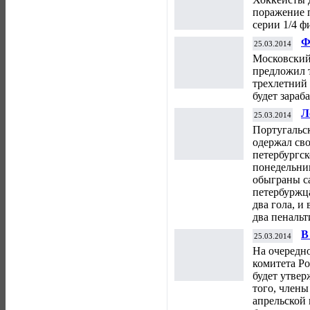
поражение 
серии 1/4 ф
Ф
25.03.2014
С
Московский
е
предложил 
трехлетний 
будет зараб
Л
25.03.2014
м
Португальс
одержал сво
петербургск
понедельни
обыграны с
петербуржц
два гола, 
два пенальт
В
25.03.2014
и
На очередн
ф
комитета Ро
будет утве
того, члены
апрельской 