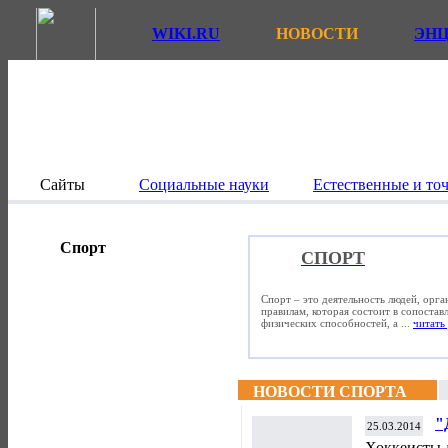
WIKI.RU
НОВОСТИ
ЭН
Сайты
Социальные науки
Естественные и то
Спорт
СПОРТ
Спорт – это деятельность людей, орг
правилам, которая состоит в сопостав
физических способностей, а ...
читать 
НОВОСТИ СПОРТА
"
25.03.2014
с
Хоккеисты 