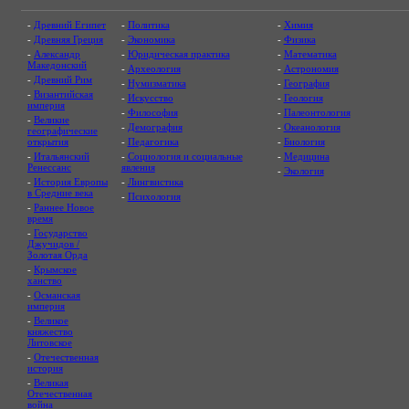
-
Древний Египет
-
Политика
-
Химия
-
Древняя Греция
-
Экономика
-
Физика
-
Александр
-
Юридическая практика
-
Математика
Македонский
-
Археология
-
Астрономия
-
Древний Рим
-
Нумизматика
-
География
-
Византийская
-
Искусство
-
Геология
империя
-
Философия
-
Палеонтология
-
Великие
-
Демография
-
Океанология
географические
открытия
-
Педагогика
-
Биология
-
Итальянский
-
Социология и социальные
-
Медицина
Ренессанс
явления
-
Экология
-
История Европы
-
Лингвистика
в Средние века
-
Психология
-
Раннее Новое
время
-
Государство
Джучидов /
Золотая Орда
-
Крымское
ханство
-
Османская
империя
-
Великое
княжество
Литовское
-
Отечественная
история
-
Великая
Отечественная
война