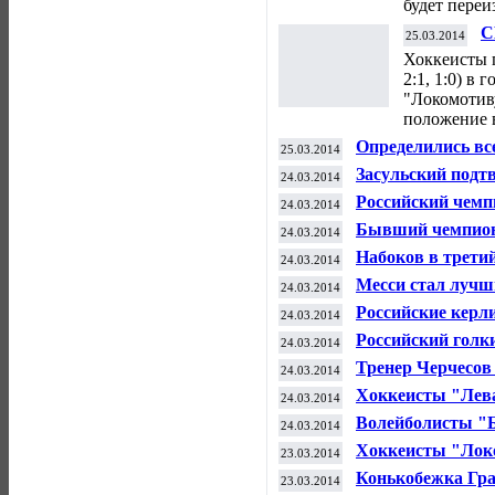
будет переи
С
25.03.2014
с
Хоккеисты п
2:1, 1:0) в
"Локомотиву
положение 
Определились вс
25.03.2014
Единой лиги ВТБ
Засульский подт
24.03.2014
по Черчесову
Российский чемп
24.03.2014
Бывший чемпион 
24.03.2014
Набоков в третий
24.03.2014
Месси стал лучш
24.03.2014
Российские керл
24.03.2014
бронзу чемпиона
Российский голк
24.03.2014
"Айлендерс" обы
Тренер Черчесов 
24.03.2014
ФК "Спартак"
Хоккеисты "Лева
24.03.2014
1/4 финала Кубк
Волейболисты "Б
24.03.2014
титул в третий р
Хоккеисты "Лок
23.03.2014
вперед в серии 
Конькобежка Гра
23.03.2014