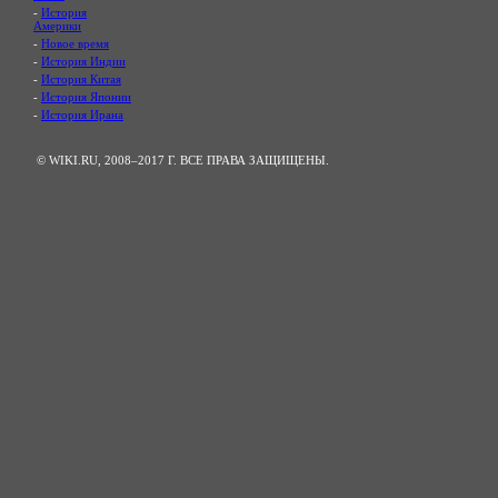
-
История
Америки
-
Новое время
-
История Индии
-
История Китая
-
История Японии
-
История Ирана
© WIKI.RU, 2008–2017 Г. ВСЕ ПРАВА ЗАЩИЩЕНЫ.