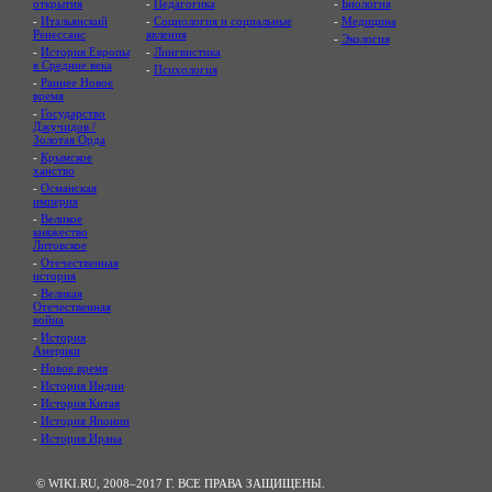
открытия
-
Педагогика
-
Биология
-
Итальянский
-
Социология и социальные
-
Медицина
Ренессанс
явления
-
Экология
-
История Европы
-
Лингвистика
в Средние века
-
Психология
-
Раннее Новое
время
-
Государство
Джучидов /
Золотая Орда
-
Крымское
ханство
-
Османская
империя
-
Великое
княжество
Литовское
-
Отечественная
история
-
Великая
Отечественная
война
-
История
Америки
-
Новое время
-
История Индии
-
История Китая
-
История Японии
-
История Ирана
© WIKI.RU, 2008–2017 Г. ВСЕ ПРАВА ЗАЩИЩЕНЫ.