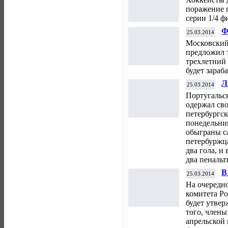
поражение 
серии 1/4 ф
Ф
25.03.2014
С
Московский
е
предложил 
трехлетний 
будет зараб
Л
25.03.2014
м
Португальс
одержал сво
петербургск
понедельни
обыграны с
петербуржц
два гола, 
два пенальт
В
25.03.2014
и
На очередн
ф
комитета Ро
будет утве
того, члены
апрельской 