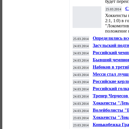
будет переи
С
25.03.2014
с
Хоккеисты п
2:1, 1:0) в
"Локомотиву
положение 
Определились вс
25.03.2014
Единой лиги ВТБ
Засульский подт
24.03.2014
по Черчесову
Российский чемп
24.03.2014
Бывший чемпион 
24.03.2014
Набоков в третий
24.03.2014
Месси стал лучш
24.03.2014
Российские керл
24.03.2014
бронзу чемпиона
Российский голк
24.03.2014
"Айлендерс" обы
Тренер Черчесов 
24.03.2014
ФК "Спартак"
Хоккеисты "Лева
24.03.2014
1/4 финала Кубк
Волейболисты "Б
24.03.2014
титул в третий р
Хоккеисты "Лок
23.03.2014
вперед в серии 
Конькобежка Гра
23.03.2014