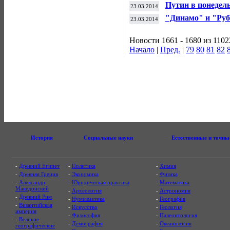
в многоборье
Путин в понедел
23.03.2014
Паралимпиады
"Динамо" и "Руб
23.03.2014
тура чемпионата
Новости 1661 - 1680 из 1102
Начало
|
Пред.
|
79
80
81
82
История
Социальные науки
Естественные и точны
-
Древний Египет
-
Политика
-
Химия
-
Древняя Греция
-
Экономика
-
Физика
-
Александр
-
Юридическая практика
-
Математика
Македонский
-
Археология
-
Астрономия
-
Древний Рим
-
Нумизматика
-
География
-
Византийская
-
Искусство
-
Геология
империя
-
Философия
-
Палеонтология
-
Великие
-
Демография
-
Океанология
географические