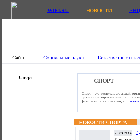
WIKI.RU
НОВОСТИ
ЭН
Сайты
Социальные науки
Естественные и то
Спорт
СПОРТ
Спорт – это деятельность людей, орг
правилам, которая состоит в сопостав
физических способностей, а ...
читать 
НОВОСТИ СПОРТА
"
25.03.2014
с
Хоккеисты 