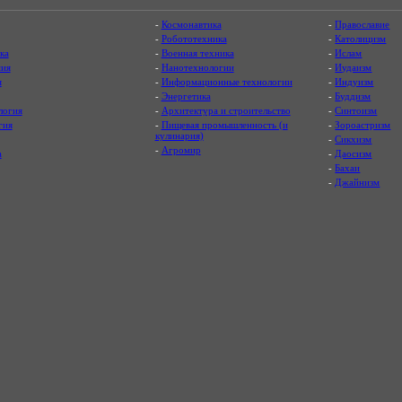
-
Космонавтика
-
Православие
-
Робототехника
-
Католицизм
ка
-
Военная техника
-
Ислам
ия
-
Нанотехнологии
-
Иудаизм
я
-
Информационные технологии
-
Индуизм
-
Энергетика
-
Буддизм
логия
-
Архитектура и строительство
-
Синтоизм
гия
-
Пищевая промышленность (и
-
Зороастризм
кулинария)
-
Сикхизм
-
Агромир
а
-
Даосизм
-
Бахаи
-
Джайнизм