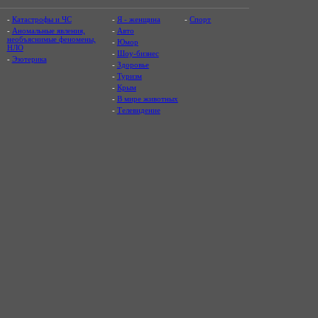
-
Катастрофы и ЧС
-
Я - женщина
-
Спорт
-
Аномальные явления,
-
Авто
необъяснимые феномены,
-
Юмор
НЛО
-
Шоу-бизнес
-
Эзотерика
-
Здоровье
-
Туризм
-
Крым
-
В мире животных
-
Телевидение