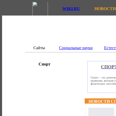
WIKI.RU
НОВОСТИ
Сайты
Социальные науки
Естест
Спорт
СПОР
Спорт – это деятел
правилам, которая 
физических способно
НОВОСТИ С