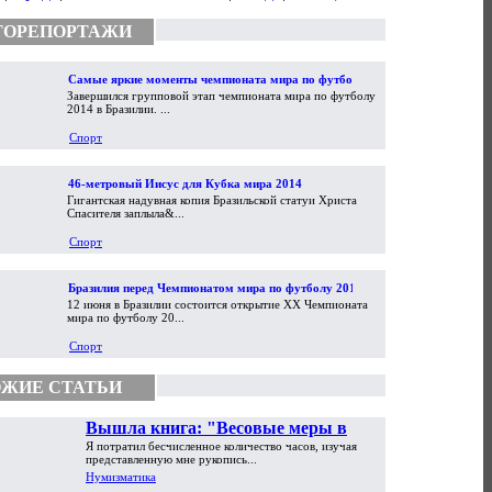
ТОРЕПОРТАЖИ
Самые яркие моменты чемпионата мира по футболу
Завершился групповой этап чемпионата мира по футболу
2014
2014 в Бразилии. ...
Спорт
46-метровый Иисус для Кубка мира 2014
Гигантская надувная копия Бразильской статуи Христа
Спасителя заплыла&...
Спорт
Бразилия перед Чемпионатом мира по футболу 2014
12 июня в Бразилии состоится открытие XX Чемпионата
мира по футболу 20...
Спорт
ЖИЕ СТАТЬИ
Вышла книга: "Весовые меры в
Я потратил бесчисленное количество часов, изучая
торговой практике Античности и
представленную мне рукопись...
Средневековья"
Нумизматика