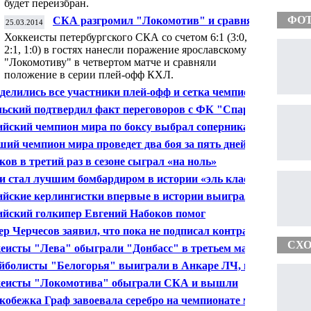
будет переизбран.
ФО
СКА разгромил "Локомотив" и сравнял
25.03.2014
счет в серии плей-офф КХЛ
Хоккеисты петербургского СКА со счетом 6:1 (3:0,
2:1, 1:0) в гостях нанесли поражение ярославскому
"Локомотиву" в четвертом матче и сравняли
положение в серии плей-офф КХЛ.
делились все участники плей-офф и сетка чемпионата
ой лиги ВТБ по баскетболу
льский подтвердил факт переговоров с ФК "Спартак"
ерчесову
ийский чемпион мира по боксу выбрал соперника
ий чемпион мира проведет два боя за пять дней
ков в третий раз в сезоне сыграл «на ноль»
и стал лучшим бомбардиром в истории «эль класико»
ийские керлингистки впервые в истории выиграли
зу чемпионата мира
ийский голкипер Евгений Набоков помог
ендерс" обыграть "Коламбус" в матче НХЛ
ер Черчесов заявил, что пока не подписал контракт с
Спартак"
СХО
еисты "Лева" обыграли "Донбасс" в третьем матче
финала Кубка Гагарина
йболисты "Белогорья" выиграли в Анкаре ЛЧ, взяв
л в третий раз
еисты "Локомотива" обыграли СКА и вышли
ед в серии плей-офф КХЛ
кобежка Граф завоевала серебро на чемпионате мира