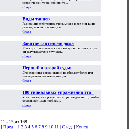
исторической точки зрения, то...
Спорт
Виды танцев
Разновидностей танцев очень много и все они такие
разные, всякий по-своему и...
Спорт
Занятие гантелями дома
У каждого человека в жизни наступает момент, когда
он задумывается о улучшен...
Спорт
Первый и второй судьи
Для судейства соревнований подбирают более или
менее равных по квалификации ...
Спорт
100 уникальных упражнений это -
«Так что же, автор комплекса претендует на то, чтобы
полное, всестороннее и
решить все наши проблем...
максимальное развитие всех без
Спорт
исключения групп мышц
11 - 15 из 168
|
Пред.
|
1
2
3
4
5
6
7
8
9
10
11
|
След.
|
Конец