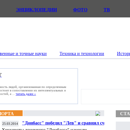
ЭНЦИКЛОПЕДИИ
ФОТО
ТВ
венные и точные науки
Техника и технологии
Истор
Т
ьность людей, организованная по определенным
состоит в сопоставлении их интеллектуальных и
стей, а ...
читать далее »
ПОРТА
СТА
"Донбасс" победил "Лев" и сравнял счет в
25.03.2014
серии 1/4 финала плей-офф КХЛ
Хоккеисты донецкого "Донбасса" нанесли