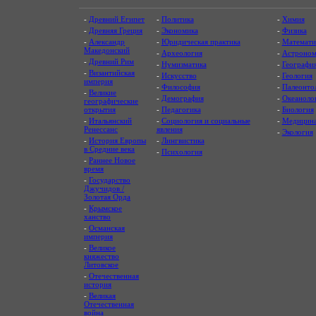
-
Древний Египет
-
Политика
-
Химия
-
Древняя Греция
-
Экономика
-
Физика
-
Александр
-
Юридическая практика
-
Математи
Македонский
-
Археология
-
Астроном
-
Древний Рим
-
Нумизматика
-
Географи
-
Византийская
-
Искусство
-
Геология
империя
-
Философия
-
Палеонто
-
Великие
-
Демография
-
Океаноло
географические
открытия
-
Педагогика
-
Биология
-
Итальянский
-
Социология и социальные
-
Медицин
Ренессанс
явления
-
Экология
-
История Европы
-
Лингвистика
в Средние века
-
Психология
-
Раннее Новое
время
-
Государство
Джучидов /
Золотая Орда
-
Крымское
ханство
-
Османская
империя
-
Великое
княжество
Литовское
-
Отечественная
история
-
Великая
Отечественная
война