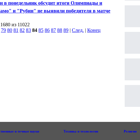
огоборье
н в понедельник обсудит итоги Олимпиады и
алимпиады
амо" и "Рубин" не выявили победителя в матче 22-го
 чемпионата России
 1680 из 11022
|
79
80
81
82
83
84
85
86
87
88
89
|
След.
|
Конец
ственные и точные науки
Техника и технологии
Религии