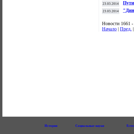
в мн
Пути
23.03.2014
Пар
"Дин
23.03.2014
тура
Новости 1661 -
Начало
|
Пред.
История
Социальные науки
Есте