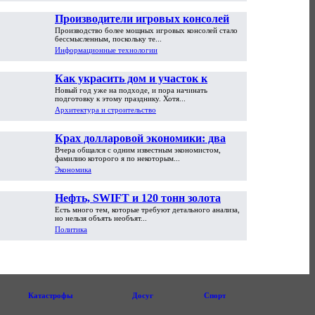
Производители игровых консолей
Производство более мощных игровых консолей стало
достигли предела возможностей
бессмысленным, поскольку те...
Информационные технологии
Как украсить дом и участок к
Новый год уже на подходе, и пора начинать
Новому году
подготовку к этому празднику. Хотя...
Архитектура и строительство
Крах долларовой экономики: два
Вчера общался с одним известным экономистом,
пути обрушения
фамилию которого я по некоторым...
Экономика
Нефть, SWIFT и 120 тонн золота
Есть много тем, которые требуют детального анализа,
но нельзя объять необъят...
Политика
Катастрофы
Досуг
Спорт