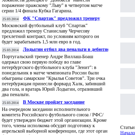
поражение пражскому "Льву" в четвертом матче
серии 1/4 финала Кубка Гагарина.
ФК "Спартак" предложил тренеру
25.03.2014
Станиславу Черчесову зарплату 1,5 млн
Московский футбольный клуб "Спартак"
евро в год
предложил тренеру Станиславу Черчесову
трехлетний контракт, по условиям которого он
будет зарабатывать 1,5 млн евро в год.
Лодыгин отбил два пенальти в дебютном
25.03.2014
матче Виллаш-Боаша в "Зените"
Португальский тренер Андре Виллаш-Боаш
одержал свою первую победу во главе
петербургского футбольного клуба "Зенит": в
понедельник в матче чемпионата России были
обыграны самарские "Крылья Советов". Три очка
петербуржцам принесли форвард Халк, забивший
два гола, и вратарь Юрий Лодыгин, отразивший
два пенальти.
В Москве пройдет заседание
25.03.2014
исполнительного комитета Российского
На очередном заседании исполнительного
футбольного союза
комитета Российского футбольного союза / РФС/
будет утвержден бюджет этой организации. Кроме
того, члены исполкома обсудят подготовку к
Статьи 
апрельской выборной конференции, где этот орган
Начало