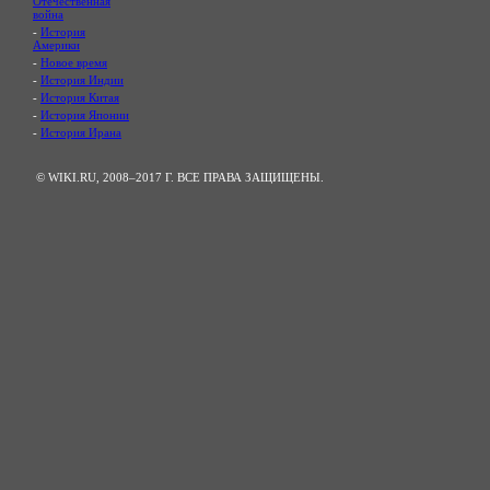
Отечественная
война
-
История
Америки
-
Новое время
-
История Индии
-
История Китая
-
История Японии
-
История Ирана
© WIKI.RU, 2008–2017 Г. ВСЕ ПРАВА ЗАЩИЩЕНЫ.