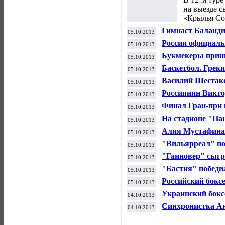
на выезде 
«Крылья Со
Гимнаст Баланди
05.10.2013
России официаль
05.10.2013
Букмекеры прини
05.10.2013
Баскетбол. Грек
05.10.2013
Межконтинентал
Василий Шестако
05.10.2013
Международной 
Россиянин Викто
05.10.2013
по шорт-треку в 
Финал Гран-при
05.10.2013
На стадионе "Па
05.10.2013
олимпийского ог
Алия Мустафина 
05.10.2013
многоборье на Ч
"Вильярреал" по
05.10.2013
по футболу
"Ганновер" сыгр
05.10.2013
чемпионата Герм
"Бастия" победи
05.10.2013
Франции по фут
Российский бокс
05.10.2013
украинцем Влад
Украинский бокс
04.10.2013
тяжелее россиян
Синхронистка Ан
04.10.2013
олимпийского ог