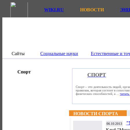
WIKI.RU
НОВОСТИ
ЭН
Сайты
Социальные науки
Естественные и то
Спорт
СПОРТ
Спорт – это деятельность людей, орг
правилам, которая состоит в сопостав
физических способностей, а ...
читать 
НОВОСТИ СПОРТА
"
06.10.2013
м
Клуб "Минн