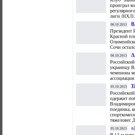
проиграл ко
регулярног
лиги /НХЛ/
В
06.10.2013
с
Президент 
Р
Красной пло
Олимпийско
Сочи остало
А
06.10.2013
К
Российский
ч
украинцу В
чемпиона м
ассоциации
Т
05.10.2013
п
Российский
одержит по
Владимиром
поединка, к
спорткомпл
тяжеловес Д
«
05.10.2013
«
В 12-м тур