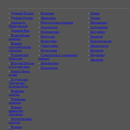
-
Древний Египет
-
Политика
-
Химия
-
Древняя Греция
-
Экономика
-
Физика
-
Александр
-
Юридическая практика
-
Математика
Македонский
-
Археология
-
Астрономия
-
Древний Рим
-
Нумизматика
-
География
-
Византийская
-
Искусство
-
Геология
империя
-
Философия
-
Палеонтология
-
Великие
-
Демография
-
Океанология
географические
открытия
-
Педагогика
-
Биология
-
Итальянский
-
Социология и социальные
-
Медицина
Ренессанс
явления
-
Экология
-
История Европы
-
Лингвистика
в Средние века
-
Психология
-
Раннее Новое
время
-
Государство
Джучидов /
Золотая Орда
-
Крымское
ханство
-
Османская
империя
-
Великое
княжество
Литовское
-
Отечественная
история
-
Великая