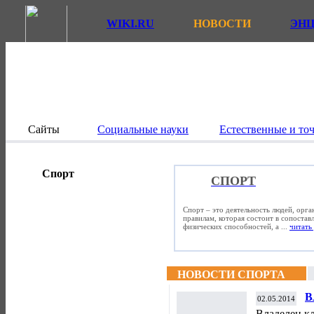
WIKI.RU
НОВОСТИ
ЭН
Сайты
Социальные науки
Естественные и то
Спорт
СПОРТ
Спорт – это деятельность людей, орг
правилам, которая состоит в сопостав
физических способностей, а ...
читать 
НОВОСТИ СПОРТА
В
02.05.2014
С
Владелец к