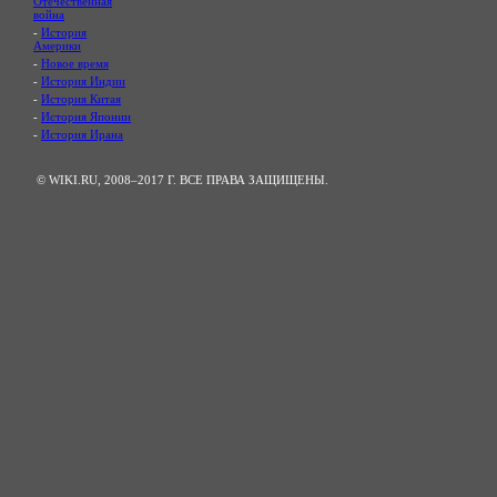
Отечественная
война
-
История
Америки
-
Новое время
-
История Индии
-
История Китая
-
История Японии
-
История Ирана
© WIKI.RU, 2008–2017 Г. ВСЕ ПРАВА ЗАЩИЩЕНЫ.