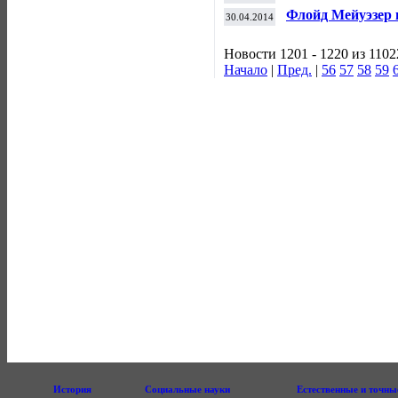
Евротура
Флойд Мейуэзер 
30.04.2014
Новости 1201 - 1220 из 1102
Начало
|
Пред.
|
56
57
58
59
История
Социальные науки
Естественные и точны