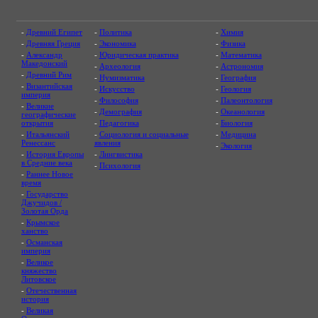
-
Древний Египет
-
Политика
-
Химия
-
Древняя Греция
-
Экономика
-
Физика
-
Александр
-
Юридическая практика
-
Математика
Македонский
-
Археология
-
Астрономия
-
Древний Рим
-
Нумизматика
-
География
-
Византийская
-
Искусство
-
Геология
империя
-
Философия
-
Палеонтология
-
Великие
-
Демография
-
Океанология
географические
открытия
-
Педагогика
-
Биология
-
Итальянский
-
Социология и социальные
-
Медицина
Ренессанс
явления
-
Экология
-
История Европы
-
Лингвистика
в Средние века
-
Психология
-
Раннее Новое
время
-
Государство
Джучидов /
Золотая Орда
-
Крымское
ханство
-
Османская
империя
-
Великое
княжество
Литовское
-
Отечественная
история
-
Великая