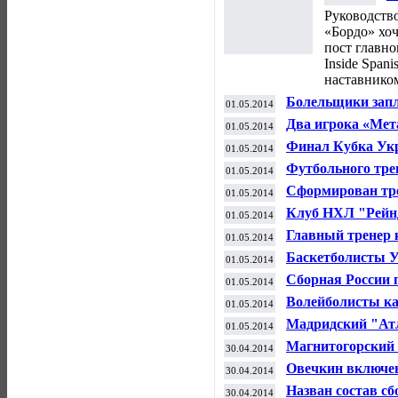
«
Руководств
«Бордо» хоч
пост главно
Inside Span
наставнико
Болельщики запла
01.05.2014
игрока МХК «Сп
Два игрока «Мет
01.05.2014
Финал Кубка Укр
01.05.2014
Футбольного тре
01.05.2014
домогательства
Сформирован тр
01.05.2014
Клуб НХЛ "Рейнд
01.05.2014
Стэнли
Главный тренер
01.05.2014
подал в отставку
Баскетболисты 
01.05.2014
"Валенсию" и в
Сборная России 
01.05.2014
заключительном 
Волейболисты ка
01.05.2014
медали чемпиона
Мадридский "Ат
01.05.2014
обыграв "Челси"
Магнитогорский 
30.04.2014
обладателем Куб
Овечкин включен
30.04.2014
Евротура
Назван состав сб
30.04.2014