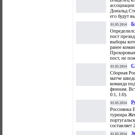
п
ассоциации
Дональд Сте
его будут в
Б
01.05.2014
к
Определилс
пост презид
выборы кот
ранее коман
Прохоровым
пост, не по
С
01.05.2014
Ф
Сборная Ро
матче шведс
команда под
финнам. Вст
0:1, 1:0).
Р
01.05.2014
п
Россиянка 
п
турнира Же
португальс
составляет 
З
01.05.2014