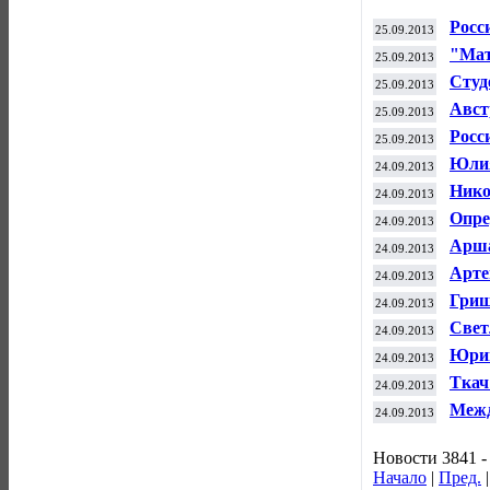
Росс
25.09.2013
чемп
"Мат
25.09.2013
ассо
Студ
25.09.2013
посе
Авст
25.09.2013
след
Росс
25.09.2013
воле
Юлия
24.09.2013
Васи
Нико
24.09.2013
Опре
24.09.2013
футб
Арша
24.09.2013
Арте
24.09.2013
трен
Грищ
24.09.2013
Свет
24.09.2013
турн
Юрий
24.09.2013
пров
Ткач
24.09.2013
борь
стен
Межд
24.09.2013
Gran
Новости 3841 -
Начало
|
Пред.