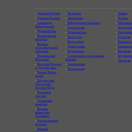
-
Древний Египет
-
Политика
-
Химия
-
Древняя Греция
-
Экономика
-
Физика
-
Александр
-
Юридическая практика
-
Математи
Македонский
-
Археология
-
Астроном
-
Древний Рим
-
Нумизматика
-
Географи
-
Византийская
-
Искусство
-
Геология
империя
-
Философия
-
Палеонто
-
Великие
-
Демография
-
Океаноло
географические
открытия
-
Педагогика
-
Биология
-
Итальянский
-
Социология и социальные
-
Медицин
Ренессанс
явления
-
Экология
-
История Европы
-
Лингвистика
в Средние века
-
Психология
-
Раннее Новое
время
-
Государство
Джучидов /
Золотая Орда
-
Крымское
ханство
-
Османская
империя
-
Великое
княжество
Литовское
-
Отечественная
история
-
Великая