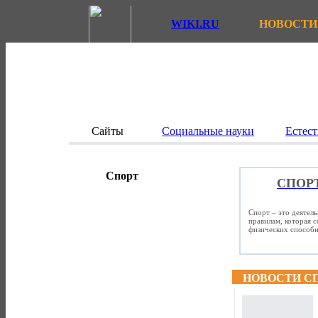
WIKI.RU
НОВОСТИ
Сайты
Социальные науки
Естест
Спорт
СПОР
Спорт – это деятел
правилам, которая 
физических способно
НОВОСТИ С