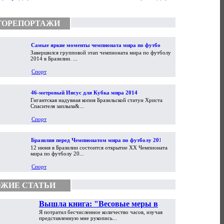
ТОРЕПОРТАЖИ
Самые яркие моменты чемпионата мира по футболу
Завершился групповой этап чемпионата мира по футболу
2014
2014 в Бразилии. ...
Спорт
46-метровый Иисус для Кубка мира 2014
Гигантская надувная копия Бразильской статуи Христа
Спасителя заплыла&...
Спорт
Бразилия перед Чемпионатом мира по футболу 2014
12 июня в Бразилии состоится открытие XX Чемпионата
мира по футболу 20...
Спорт
ЖИЕ СТАТЬИ
Вышла книга: "Весовые меры в
Я потратил бесчисленное количество часов, изучая
торговой практике Античности и
представленную мне рукопись...
Средневековья"