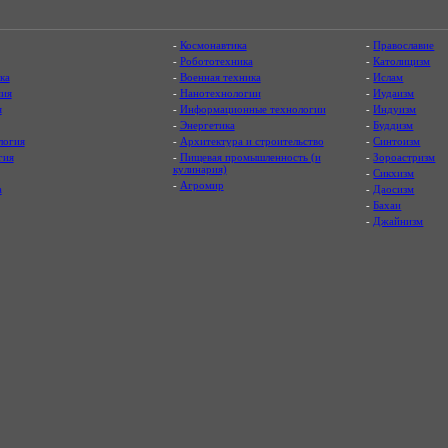
-
Космонавтика
-
Православие
-
Робототехника
-
Католицизм
ка
-
Военная техника
-
Ислам
ия
-
Нанотехнологии
-
Иудаизм
я
-
Информационные технологии
-
Индуизм
-
Энергетика
-
Буддизм
логия
-
Архитектура и строительство
-
Синтоизм
гия
-
Пищевая промышленность (и
-
Зороастризм
кулинария)
-
Сикхизм
-
Агромир
а
-
Даосизм
-
Бахаи
-
Джайнизм