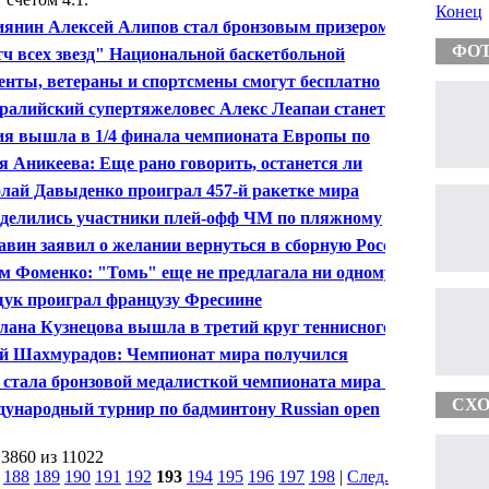
Конец
иянин Алексей Алипов стал бронзовым призером
ионата мира по стендовой стрельбе
ФО
ч всех звезд" Национальной баскетбольной
циации в 2016 году пройдет в Торонто
енты, ветераны и спортсмены смогут бесплатно
тить первый домашний матч клуба КХЛ "Адмирал"
ралийский супертяжеловес Алекс Леапаи станет
ующим соперником россиянина Дениса Бойцова
ия вышла в 1/4 финала чемпионата Европы по
йболу
 Аникеева: Еще рано говорить, останется ли
лий Карасев главным тренером сборной России
лай Давыденко проиграл 457-й ракетке мира
делились участники плей-офф ЧМ по пляжному
олу
вин заявил о желании вернуться в сборную России
м Фоменко: "Томь" еще не предлагала ни одному из
еров возглавить команду
ук проиграл французу Фресиине
лана Кузнецова вышла в третий круг теннисного
ира в Токио
 Шахмурадов: Чемпионат мира получился
альным для женской сборной России по спортивной
 стала бронзовой медалисткой чемпионата мира по
бе
довой стрельбе
СХО
ународный турнир по бадминтону Russian open
d Prix 2013 стартовал во Владивостоке
 3860 из 11022
|
188
189
190
191
192
193
194
195
196
197
198
|
След.
|