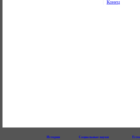
Конец
История
Социальные науки
Есте