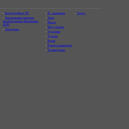
-
Катастрофы и ЧС
-
Я - женщина
-
Спорт
-
Аномальные явления,
-
Авто
необъяснимые феномены,
-
Юмор
НЛО
-
Шоу-бизнес
-
Эзотерика
-
Здоровье
-
Туризм
-
Крым
-
В мире животных
-
Телевидение