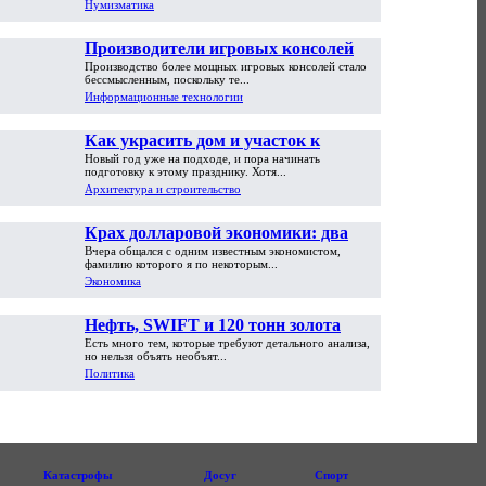
Нумизматика
Производители игровых консолей
Производство более мощных игровых консолей стало
достигли предела возможностей
бессмысленным, поскольку те...
Информационные технологии
Как украсить дом и участок к
Новый год уже на подходе, и пора начинать
Новому году
подготовку к этому празднику. Хотя...
Архитектура и строительство
Крах долларовой экономики: два
Вчера общался с одним известным экономистом,
пути обрушения
фамилию которого я по некоторым...
Экономика
Нефть, SWIFT и 120 тонн золота
Есть много тем, которые требуют детального анализа,
но нельзя объять необъят...
Политика
Катастрофы
Досуг
Спорт