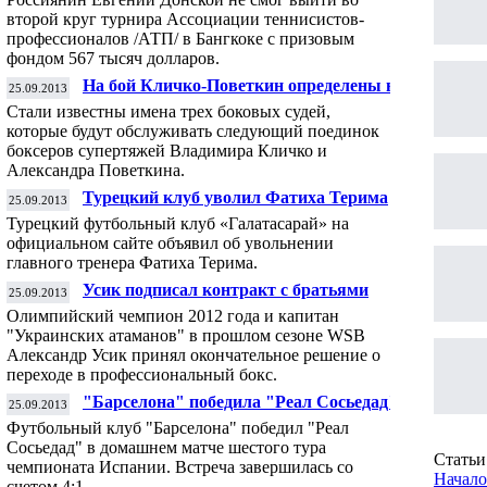
второй круг турнира Ассоциации теннисистов-
профессионалов /АТП/ в Бангкоке с призовым
фондом 567 тысяч долларов.
На бой Кличко-Поветкин определены все
25.09.2013
арбитры
Стали известны имена трех боковых судей,
которые будут обслуживать следующий поединок
боксеров супертяжей Владимира Кличко и
Александра Поветкина.
Турецкий клуб уволил Фатиха Терима
25.09.2013
Турецкий футбольный клуб «Галатасарай» на
официальном сайте объявил об увольнении
главного тренера Фатиха Терима.
Усик подписал контракт с братьями
25.09.2013
Кличко
Олимпийский чемпион 2012 года и капитан
"Украинских атаманов" в прошлом сезоне WSB
Александр Усик принял окончательное решение о
переходе в профессиональный бокс.
"Барселона" победила "Реал Сосьедад" в
25.09.2013
матче чемпионата Испании по футболу
Футбольный клуб "Барселона" победил "Реал
Сосьедад" в домашнем матче шестого тура
Статьи 
чемпионата Испании. Встреча завершилась со
Начало
счетом 4:1.