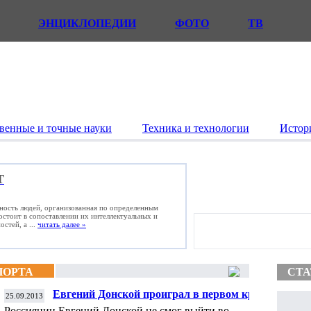
ЭНЦИКЛОПЕДИИ
ФОТО
ТВ
венные и точные науки
Техника и технологии
Истор
Т
ьность людей, организованная по определенным
состоит в сопоставлении их интеллектуальных и
стей, а ...
читать далее »
ПОРТА
СТА
Евгений Донской проиграл в первом круге
25.09.2013
теннисного турнира в Таиланде
Россиянин Евгений Донской не смог выйти во