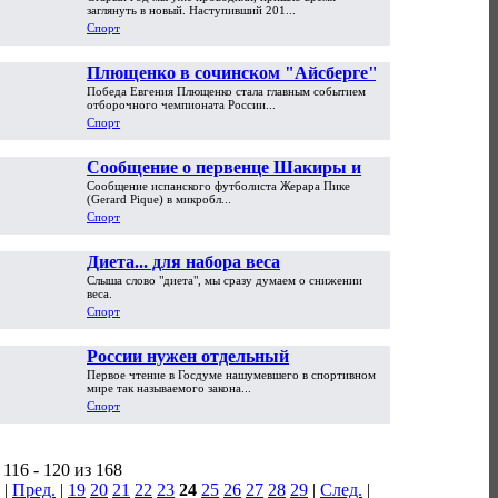
спортивных событий года
заглянуть в новый. Наступивший 201...
Спорт
Плющенко в сочинском "Айсберге"
Победа Евгения Плющенко стала главным событием
стал десятикратным чемпионом
отборочного чемпионата России...
России
Спорт
Сообщение о первенце Шакиры и
Сообщение испанского футболиста Жерара Пике
футболиста Пике оказалось
(Gerard Pique) в микробл...
розыгрышем
Спорт
Диета... для набора веса
Слыша слово "диета", мы сразу думаем о снижении
веса.
Спорт
России нужен отдельный
Первое чтение в Госдуме нашумевшего в спортивном
футбольный закон
мире так называемого закона...
Спорт
116 - 120 из 168
|
Пред.
|
19
20
21
22
23
24
25
26
27
28
29
|
След.
|