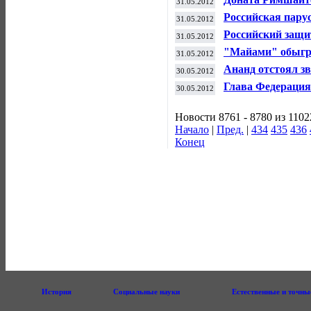
31.05.2012
пятиборью
Российская пару
31.05.2012
четыре гонки в м
Российский защи
31.05.2012
Кубка Стэнли
"Майами" обыгра
31.05.2012
полуфинала пле
Ананд отстоял з
30.05.2012
Глава Федерация
30.05.2012
Новости 8761 - 8780 из 1102
Начало
|
Пред.
|
434
435
436
Конец
История
Социальные науки
Естественные и точны