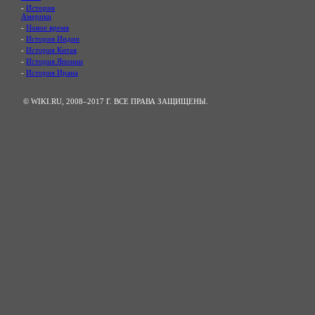
-
История
Америки
-
Новое время
-
История Индии
-
История Китая
-
История Японии
-
История Ирана
© WIKI.RU, 2008–2017 Г. ВСЕ ПРАВА ЗАЩИЩЕНЫ.