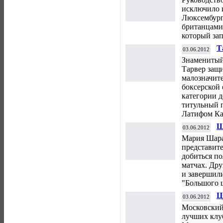
исключило 
Люксембург
британцами
который за
Т
03.06.2012
Знаменитый
Тарвер защ
малозначит
боксерской 
категории д
титульный 
Латифом Ка
Ш
03.06.2012
R
Мария Шара
представите
добиться по
матчах. Др
и завершил
"Большого ш
Ц
03.06.2012
м
Московски
лучших клу