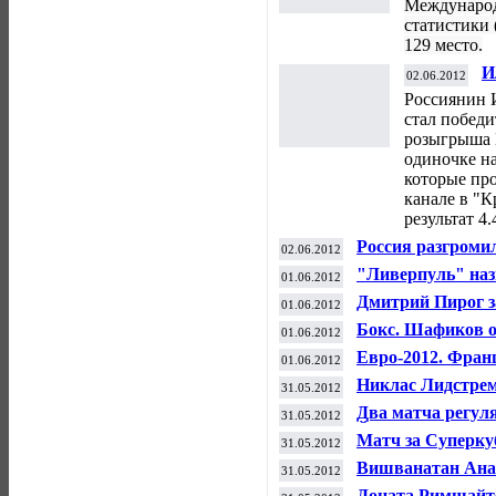
Международ
статистики 
129 место.
И
02.06.2012
п
Россиянин 
г
стал победи
розыгрыша К
одиночке на
которые пр
канале в "
результат 4.
Россия разгроми
02.06.2012
"Ливерпуль" наз
01.06.2012
Дмитрий Пирог з
01.06.2012
Бокс. Шафиков о
01.06.2012
Евро-2012. Фран
01.06.2012
Никлас Лидстрем
31.05.2012
Два матча регул
31.05.2012
Йорке
Матч за Суперку
31.05.2012
Вишванатан Анан
31.05.2012
мировых шахмат
Доната Римшайте