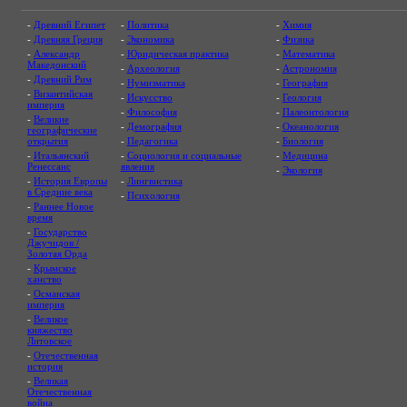
-
Древний Египет
-
Политика
-
Химия
-
Древняя Греция
-
Экономика
-
Физика
-
Александр
-
Юридическая практика
-
Математика
Македонский
-
Археология
-
Астрономия
-
Древний Рим
-
Нумизматика
-
География
-
Византийская
-
Искусство
-
Геология
империя
-
Философия
-
Палеонтология
-
Великие
-
Демография
-
Океанология
географические
открытия
-
Педагогика
-
Биология
-
Итальянский
-
Социология и социальные
-
Медицина
Ренессанс
явления
-
Экология
-
История Европы
-
Лингвистика
в Средние века
-
Психология
-
Раннее Новое
время
-
Государство
Джучидов /
Золотая Орда
-
Крымское
ханство
-
Османская
империя
-
Великое
княжество
Литовское
-
Отечественная
история
-
Великая
Отечественная
война