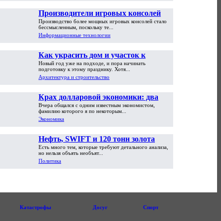
Производители игровых консолей
Производство более мощных игровых консолей стало
достигли предела возможностей
бессмысленным, поскольку те...
Информационные технологии
Как украсить дом и участок к
Новый год уже на подходе, и пора начинать
Новому году
подготовку к этому празднику. Хотя...
Архитектура и строительство
Крах долларовой экономики: два
Вчера общался с одним известным экономистом,
пути обрушения
фамилию которого я по некоторым...
Экономика
Нефть, SWIFT и 120 тонн золота
Есть много тем, которые требуют детального анализа,
но нельзя объять необъят...
Политика
Катастрофы
Досуг
Спорт