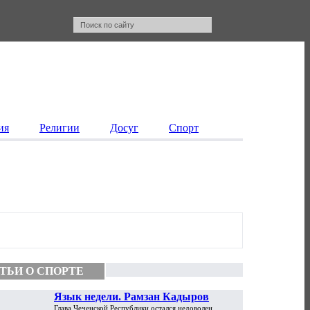
ия
Религии
Досуг
Спорт
ТЬИ О СПОРТЕ
Язык недели. Рамзан Кадыров
Глава Чеченской Республики остался недоволен