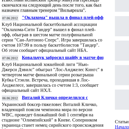
скончался на следующий день после того, как был
назначен главным тренером "Вильяреала".
"Оклахома" вышла в финал плей-офф
07.06.2012
НБА
Клуб Национальной баскетбольной ассоциации
"Оклахома-Сити Тандер" вышел в финал плей-
офф, обыграв в шестом матче полуфинальной
серии "Сан-Антонио Сперс". Игра завершилась со
счетом 107:99 в пользу баскетболистов "Тандер".
Об этом сообщает официальный сайт НБА.
Ковальчук забросил шайбу в матче финала
07.06.2012
Кубка Стэнли
Клуб Национальной хоккейной лиги "Нью-
Джерси Дэвилс" обыграл "Лос-Анджелес Кингс" в
четвертом матче финальной серии розыгрыша
Кубка Стэнли. Встреча, проходившая в Лос-
Анджелесе, завершилась со счетом 1:3, сообщает
официальный сайт НХЛ.
Виталий Кличко определился с
06.06.2012
соперником на последний бой
Украинский боксер-тяжеловес
Виталий Кличко
,
владеющий поясом чемпиона мира по версии
WBC, проведет ближайший бой 1 сентября на
стадионе "Олимпийский" в Киеве. Соперником
Статьи 
украинца станет немец сирийского происхождения
Начало