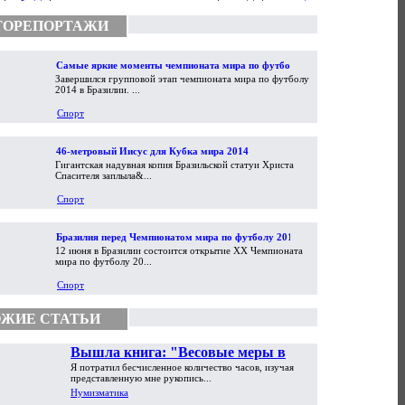
ТОРЕПОРТАЖИ
Самые яркие моменты чемпионата мира по футболу
Завершился групповой этап чемпионата мира по футболу
2014
2014 в Бразилии. ...
Спорт
46-метровый Иисус для Кубка мира 2014
Гигантская надувная копия Бразильской статуи Христа
Спасителя заплыла&...
Спорт
Бразилия перед Чемпионатом мира по футболу 2014
12 июня в Бразилии состоится открытие XX Чемпионата
мира по футболу 20...
Спорт
ЖИЕ СТАТЬИ
Вышла книга: "Весовые меры в
Я потратил бесчисленное количество часов, изучая
торговой практике Античности и
представленную мне рукопись...
Средневековья"
Нумизматика