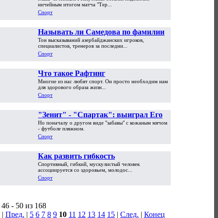
ничейным итогом матча "Тер...
Спорт
Называть ли Самедова по фамилии?
Тон высказываний азербайджанских игроков,
специалистов, тренеров за последни...
Спорт
Что такое Рафтинг
Многие из нас любят спорт. Он просто необходим нам
для здорового образа жизн...
Спорт
"Зенит" - "Спартак": выиграл Его
Но поначалу о другом виде "забавы" с кожаным мячом
Величество футбол
- футболе пляжном.
Спорт
Как развить гибкость
Спортивный, гибкий, мускулистый человек
ассоциируется со здоровьем, молодос...
Спорт
46 - 50 из 168
|
Пред.
|
5
6
7
8
9
10
11
12
13
14
15
|
След.
|
Конец