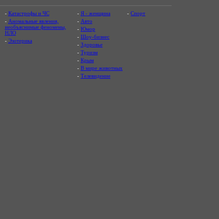
-
Катастрофы и ЧС
-
Я - женщина
-
Спорт
-
Аномальные явления,
-
Авто
необъяснимые феномены,
-
Юмор
НЛО
-
Шоу-бизнес
-
Эзотерика
-
Здоровье
-
Туризм
-
Крым
-
В мире животных
-
Телевидение