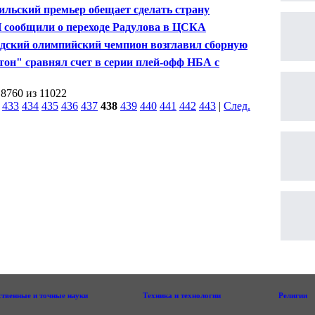
ли
ильский премьер обещает сделать страну
матной державой"
сообщили о переходе Радулова в ЦСКА
дский олимпийский чемпион возглавил сборную
ии по бобслею
тон" сравнял счет в серии плей-офф НБА с
йами"
 8760 из 11022
|
433
434
435
436
437
438
439
440
441
442
443
|
След.
|
ственные и точные науки
Техника и технологии
Религии