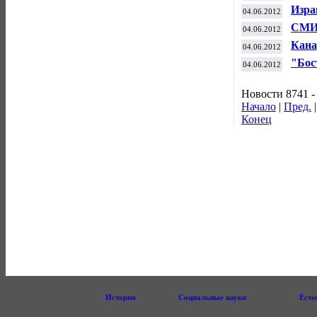
Стэн
Изра
04.06.2012
"шах
СМИ 
04.06.2012
Кана
04.06.2012
Росс
"Бос
04.06.2012
"Ма
Новости 8741 -
Начало
|
Пред.
Конец
История
Социальные науки
Есте