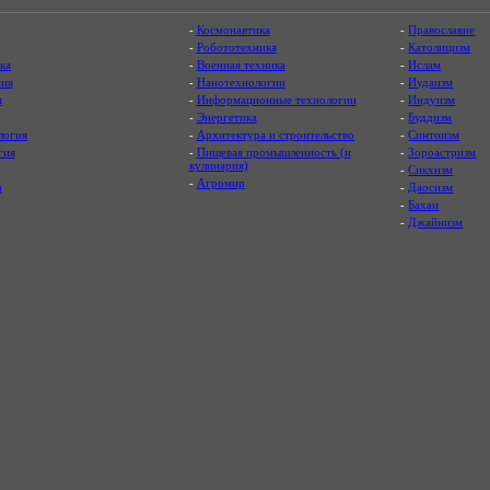
-
Космонавтика
-
Православие
-
Робототехника
-
Католицизм
ка
-
Военная техника
-
Ислам
ия
-
Нанотехнологии
-
Иудаизм
я
-
Информационные технологии
-
Индуизм
-
Энергетика
-
Буддизм
логия
-
Архитектура и строительство
-
Синтоизм
гия
-
Пищевая промышленность (и
-
Зороастризм
кулинария)
-
Сикхизм
-
Агромир
а
-
Даосизм
-
Бахаи
-
Джайнизм