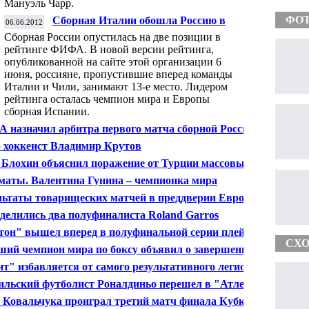
Мануэль Чарр.
ФО
Сборная Италии обошла Россию в
06.06.2012
рейтинге ФИФА
Сборная России опустилась на две позиции в
рейтинге ФИФА. В новой версии рейтинга,
опубликованной на сайте этой организации 6
июня, россияне, пропустившие вперед команды
Италии и Чили, занимают 13-е место. Лидером
рейтинга осталась чемпион мира и Европы
сборная Испании.
 назначил арбитра первого матча сборной России на
-2012
 хоккеист Владимир Крутов
 Блохин объяснил поражение от Турции массовым
влением
аты. Валентина Гунина – чемпионка мира
льтаты товарищеских матчей в преддверии Евро-2012
делились два полуфиналиста Roland Garros
тон" вышел вперед в полуфинальной серии плей-офф
с "Майами"
СХО
ий чемпион мира по боксу объявил о завершении
еры
ит" избавляется от самого результативного легионера
ильский футболист Роналдиньо перешел в "Атлетико
ейро"
 Ковальчука проиграл третий матч финала Кубка