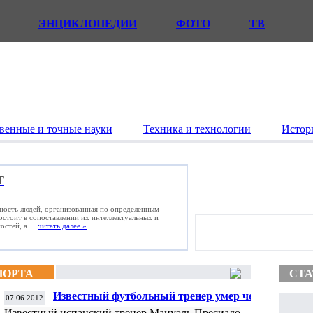
ЭНЦИКЛОПЕДИИ
ФОТО
ТВ
венные и точные науки
Техника и технологии
Истор
Т
ьность людей, организованная по определенным
состоит в сопоставлении их интеллектуальных и
стей, а ...
читать далее »
ПОРТА
СТА
Известный футбольный тренер умер через
07.06.2012
день после назначения
Известный испанский тренер Мануэль Пресиадо