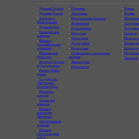
-
Древний Египет
-
Политика
-
Химия
-
Древняя Греция
-
Экономика
-
Физика
-
Александр
-
Юридическая практика
-
Математи
Македонский
-
Археология
-
Астроном
-
Древний Рим
-
Нумизматика
-
Географи
-
Византийская
-
Искусство
-
Геология
империя
-
Философия
-
Палеонто
-
Великие
-
Демография
-
Океаноло
географические
открытия
-
Педагогика
-
Биология
-
Итальянский
-
Социология и социальные
-
Медицин
Ренессанс
явления
-
Экология
-
История Европы
-
Лингвистика
в Средние века
-
Психология
-
Раннее Новое
время
-
Государство
Джучидов /
Золотая Орда
-
Крымское
ханство
-
Османская
империя
-
Великое
княжество
Литовское
-
Отечественная
история
-
Великая
Отечественная
война