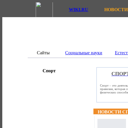
WIKI.RU
НОВОСТИ
Сайты
Социальные науки
Естест
Спорт
СПОР
Спорт – это деятел
правилам, которая 
физических способно
НОВОСТИ С