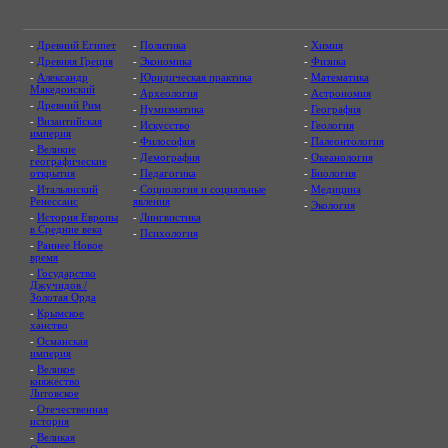
-
Древний Египет
-
Политика
-
Химия
-
Древняя Греция
-
Экономика
-
Физика
-
Александр
-
Юридическая практика
-
Математика
Македонский
-
Археология
-
Астрономия
-
Древний Рим
-
Нумизматика
-
География
-
Византийская
-
Искусство
-
Геология
империя
-
Философия
-
Палеонтология
-
Великие
-
Демография
-
Океанология
географические
открытия
-
Педагогика
-
Биология
-
Итальянский
-
Социология и социальные
-
Медицина
Ренессанс
явления
-
Экология
-
История Европы
-
Лингвистика
в Средние века
-
Психология
-
Раннее Новое
время
-
Государство
Джучидов /
Золотая Орда
-
Крымское
ханство
-
Османская
империя
-
Великое
княжество
Литовское
-
Отечественная
история
-
Великая