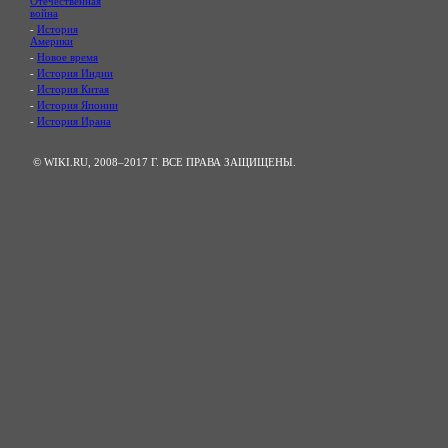
Отечественная
война
-
История
Америки
-
Новое время
-
История Индии
-
История Китая
-
История Японии
-
История Ирана
© WIKI.RU, 2008–2017 Г. ВСЕ ПРАВА ЗАЩИЩЕНЫ.