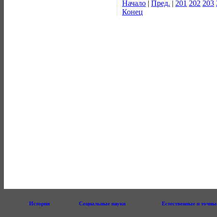
Начало
|
Пред.
|
201
202
203
Конец
История
Социальные науки
Естественные и точны