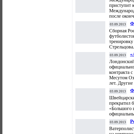
р
приступит 
с
Международ
после окон
Ф
03.09.2013
с
Сборная Рос
футболисто
тренировку
Стрельцова
«
03.09.2013
п
Лондонский
официально
контракта 
Месутом Оз
лет. Другие
Ф
03.09.2013
Швейцарски
прекратил б
«Большого 
официальны
Р
03.09.2013
т
Ватерполис
с
на чемпиона