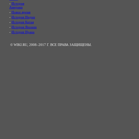
-
История
Америки
-
Новое время
-
История Индии
-
История Китая
-
История Японии
-
История Ирана
© WIKI.RU, 2008–2017 Г. ВСЕ ПРАВА ЗАЩИЩЕНЫ.