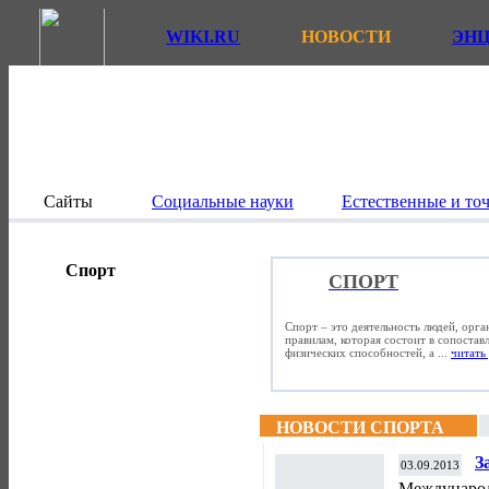
WIKI.RU
НОВОСТИ
ЭН
Сайты
Социальные науки
Естественные и то
Спорт
СПОРТ
Спорт – это деятельность людей, орг
правилам, которая состоит в сопостав
физических способностей, а ...
читать 
НОВОСТИ СПОРТА
З
03.09.2013
о
Междунаро