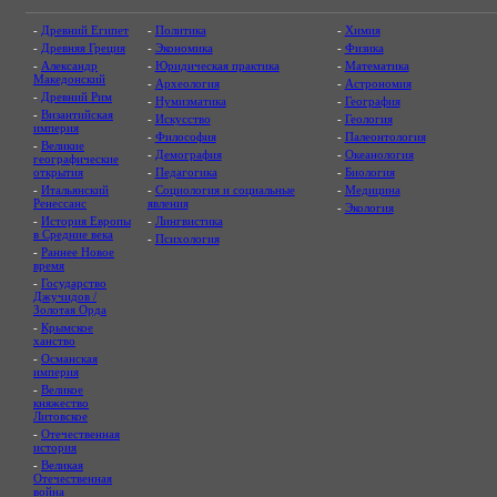
-
Древний Египет
-
Политика
-
Химия
-
Древняя Греция
-
Экономика
-
Физика
-
Александр
-
Юридическая практика
-
Математика
Македонский
-
Археология
-
Астрономия
-
Древний Рим
-
Нумизматика
-
География
-
Византийская
-
Искусство
-
Геология
империя
-
Философия
-
Палеонтология
-
Великие
-
Демография
-
Океанология
географические
открытия
-
Педагогика
-
Биология
-
Итальянский
-
Социология и социальные
-
Медицина
Ренессанс
явления
-
Экология
-
История Европы
-
Лингвистика
в Средние века
-
Психология
-
Раннее Новое
время
-
Государство
Джучидов /
Золотая Орда
-
Крымское
ханство
-
Османская
империя
-
Великое
княжество
Литовское
-
Отечественная
история
-
Великая
Отечественная
война