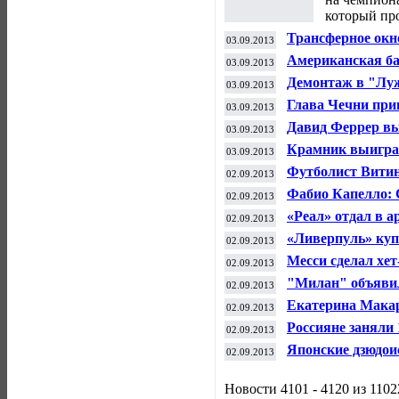
который про
Трансферное окн
03.09.2013
закрылось тихо
Американская ба
03.09.2013
США
Демонтаж в "Луж
03.09.2013
Глава Чечни при
03.09.2013
"Рамзан" из-за 
Давид Феррер вы
03.09.2013
чемпионата СШ
Крамник выигра
03.09.2013
Футболист Витин
02.09.2013
Фабио Капелло: 
02.09.2013
отборочной груп
«Реал» отдал в а
02.09.2013
«Ливерпуль» куп
02.09.2013
Месси сделал хет
02.09.2013
"Милан" объявил
02.09.2013
Кака из испанск
Екатерина Макар
02.09.2013
чемпионата США
Россияне заняли 
02.09.2013
чемпионата мира
Японские дзюдои
02.09.2013
на чемпионате м
Новости 4101 - 4120 из 1102