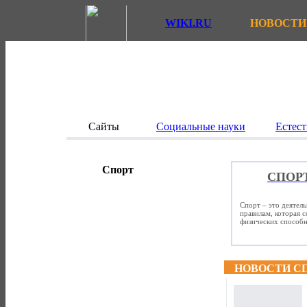
WIKI.RU
НОВОСТИ
Сайты
Социальные науки
Естест
Спорт
СПОР
Спорт – это деятел
правилам, которая 
физических способно
НОВОСТИ С