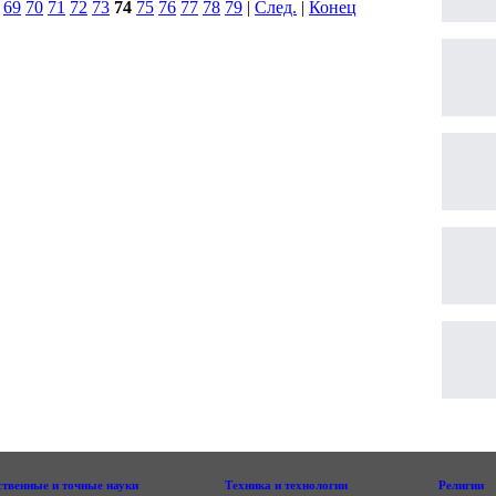
|
69
70
71
72
73
74
75
76
77
78
79
|
След.
|
Конец
ственные и точные науки
Техника и технологии
Религии