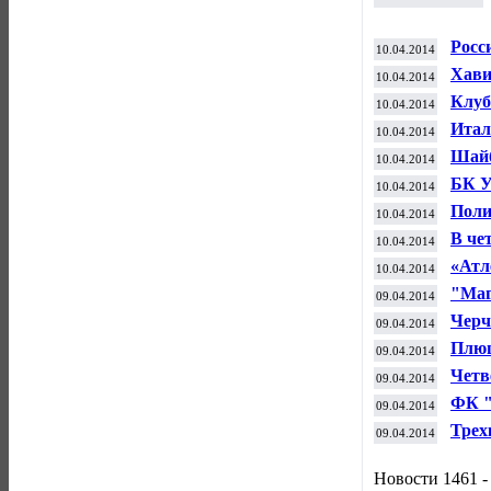
Росс
10.04.2014
Хави
10.04.2014
пере
Клуб
10.04.2014
года
Итал
10.04.2014
"Чел
Шайб
10.04.2014
"Дал
БК У
10.04.2014
Новг
Поли
10.04.2014
прис
В че
10.04.2014
Евр
«Атл
10.04.2014
чемп
"Маг
09.04.2014
КХЛ 
Черч
09.04.2014
раст
Плющ
09.04.2014
Четв
09.04.2014
диск
ФК "
09.04.2014
заяв
Трех
09.04.2014
карь
Новости 1461 -