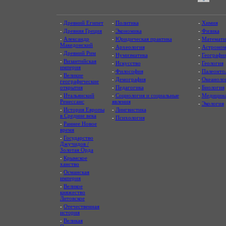
-
Древний Египет
-
Политика
-
Химия
-
Древняя Греция
-
Экономика
-
Физика
-
Александр
-
Юридическая практика
-
Математи
Македонский
-
Археология
-
Астроном
-
Древний Рим
-
Нумизматика
-
Географи
-
Византийская
-
Искусство
-
Геология
империя
-
Философия
-
Палеонто
-
Великие
-
Демография
-
Океаноло
географические
открытия
-
Педагогика
-
Биология
-
Итальянский
-
Социология и социальные
-
Медицин
Ренессанс
явления
-
Экология
-
История Европы
-
Лингвистика
в Средние века
-
Психология
-
Раннее Новое
время
-
Государство
Джучидов /
Золотая Орда
-
Крымское
ханство
-
Османская
империя
-
Великое
княжество
Литовское
-
Отечественная
история
-
Великая