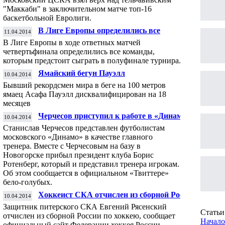
баскетбольной Евролиги
"Маккаби" в заключительном матче топ-16
баскетбольной Евролиги.
В Лиге Европы определились все
11.04.2014
полуфиналисты
В Лиге Европы в ходе ответных матчей
четвертьфинала определились все команды,
которым предстоит сыграть в полуфинале турнира.
Ямайский бегун Пауэлл
10.04.2014
дисквалифицирован за применение
Бывший рекордсмен мира в беге на 100 метров
допинга
ямаец Асафа Пауэлл дисквалифицирован на 18
месяцев
Черчесов приступил к работе в «Динамо»
10.04.2014
Станислав Черчесов представлен футболистам
московского «Динамо» в качестве главного
тренера. Вместе с Черчесовым на базу в
Новогорске прибыл президент клуба Борис
Ротенберг, который и представил тренера игрокам.
Об этом сообщается в официальном «Твиттере»
бело-голубых.
Хоккеист СКА отчислен из сборной России
10.04.2014
Защитник питерского СКА Евгений Рясенский
Статьи 
отчислен из сборной России по хоккею, сообщает
Начало
официальный сайт Федерации хоккея России