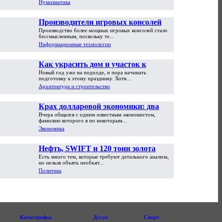
Нумизматика
Производители игровых консолей
Производство более мощных игровых консолей стало
достигли предела возможностей
бессмысленным, поскольку те...
Информационные технологии
Как украсить дом и участок к
Новый год уже на подходе, и пора начинать
Новому году
подготовку к этому празднику. Хотя...
Архитектура и строительство
Крах долларовой экономики: два
Вчера общался с одним известным экономистом,
пути обрушения
фамилию которого я по некоторым...
Экономика
Нефть, SWIFT и 120 тонн золота
Есть много тем, которые требуют детального анализа,
но нельзя объять необъят...
Политика
Катастрофы
Досуг
Спорт