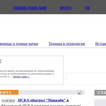
ЭНЦИКЛОПЕДИИ
ФОТО
ТВ
венные и точные науки
Техника и технологии
Истор
Т
ьность людей, организованная по определенным
состоит в сопоставлении их интеллектуальных и
стей, а ...
читать далее »
ПОРТА
СТА
ЦСКА обыграл "Маккаби" в
11.04.2014
заключительном матче топ-16
Московский ЦСКА взял верх над тель-авивским