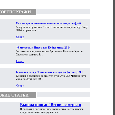
ТОРЕПОРТАЖИ
Самые яркие моменты чемпионата мира по футболу
Завершился групповой этап чемпионата мира по футболу
2014
2014 в Бразилии. ...
Спорт
46-метровый Иисус для Кубка мира 2014
Гигантская надувная копия Бразильской статуи Христа
Спасителя заплыла&...
Спорт
Бразилия перед Чемпионатом мира по футболу 2014
12 июня в Бразилии состоится открытие XX Чемпионата
мира по футболу 20...
Спорт
ЖИЕ СТАТЬИ
Вышла книга: "Весовые меры в
Я потратил бесчисленное количество часов, изучая
торговой практике Античности и
представленную мне рукопись...
Средневековья"