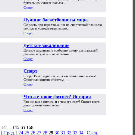
пляжном волейболе?
буквальном смысле посыпа...
Спорт
Лучшие баскетболисты мира
Скорость при передвижении по спортивной площадке,
точные и хорошо отрепетиро...
Спорт
Детское закаливание
Детское закаливание особенно важно для малышей
раннего возраста и ослабленны...
Спорт
Спорт
Спорт. Всего одно слово, а как много оно значит!
Спорт или занятие спортом -...
Спорт
Что же такое фитнес? История
Что же такое фитнес, и с чем его едят? Скорее всего,
возникновения и развития
дать однозначного ответ...
Спорт
141 - 145 из 168
|
Пред.
|
24
25
26
27
28
29
30
31
32
33
34
|
След.
|