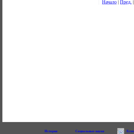
Начало
|
Пред.
История
Социальные науки
Есте