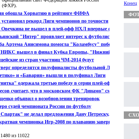
Конец
(ФХР).
ия обошла Хорватию в рейтинге ФИФА
ФО
 установил рекорд Лиги чемпионов по точности
дач
 Овечкина не вышел в плей-офф НХЛ впервые с 2007
ьянский "Интер" проявляет интерес к футболисту
си" Самуэлю Это'О
а Артема Анисимова помогла "Коламбусу" победить
лас" в матче чемпионата НХЛ
НИКС вышел в финал Кубка Европы, "Нижний
ород" оступился
цейские из стран участниц ЧМ-2014 будут
матривать за "своими" болельщиками
тверг определятся полуфиналисты футбольной Лиги
опы
етико» и «Бавария» вышли в полуфинал Лиги
ионов
нитка" одержала третью победу в серии плей-офф
с "Салаватом Юлаевым"
есов считает, что в московском ФК "Динамо" сможет
и как тренер
енко объявил о возобновлении тренировок
еро судей чемпионата России по футболу
валифицированы до конца сезона
Спартак" не делал предложения Дану Петреску,
СХО
ил Леонид Федун
кратная чемпионка Игр-2008 по плаванию завершила
еру
 1480 из 11022