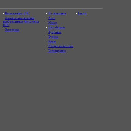
-
Катастрофы и ЧС
-
Я - женщина
-
Спорт
-
Аномальные явления,
-
Авто
необъяснимые феномены,
-
Юмор
НЛО
-
Шоу-бизнес
-
Эзотерика
-
Здоровье
-
Туризм
-
Крым
-
В мире животных
-
Телевидение