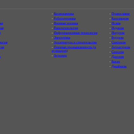
-
Космонавтика
-
Православие
-
Робототехника
-
Католицизм
ка
-
Военная техника
-
Ислам
ия
-
Нанотехнологии
-
Иудаизм
я
-
Информационные технологии
-
Индуизм
-
Энергетика
-
Буддизм
логия
-
Архитектура и строительство
-
Синтоизм
гия
-
Пищевая промышленность (и
-
Зороастризм
кулинария)
-
Сикхизм
-
Агромир
а
-
Даосизм
-
Бахаи
-
Джайнизм