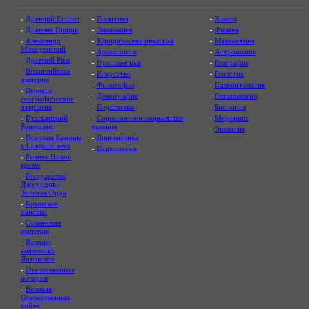
-
Древний Египет
-
Политика
-
Химия
-
Древняя Греция
-
Экономика
-
Физика
-
Александр
-
Юридическая практика
-
Математика
Македонский
-
Археология
-
Астрономия
-
Древний Рим
-
Нумизматика
-
География
-
Византийская
-
Искусство
-
Геология
империя
-
Философия
-
Палеонтология
-
Великие
-
Демография
-
Океанология
географические
открытия
-
Педагогика
-
Биология
-
Итальянский
-
Социология и социальные
-
Медицина
Ренессанс
явления
-
Экология
-
История Европы
-
Лингвистика
в Средние века
-
Психология
-
Раннее Новое
время
-
Государство
Джучидов /
Золотая Орда
-
Крымское
ханство
-
Османская
империя
-
Великое
княжество
Литовское
-
Отечественная
история
-
Великая
Отечественная
война