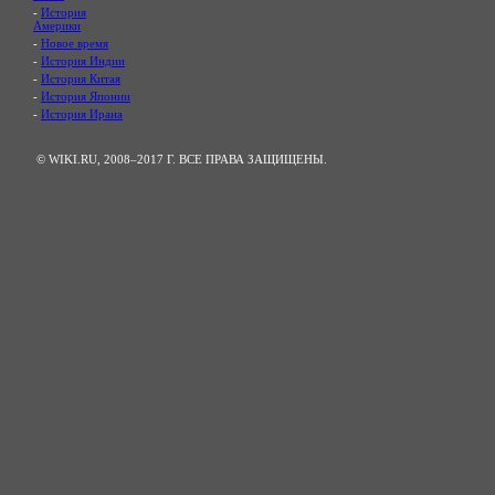
-
История
Америки
-
Новое время
-
История Индии
-
История Китая
-
История Японии
-
История Ирана
© WIKI.RU, 2008–2017 Г. ВСЕ ПРАВА ЗАЩИЩЕНЫ.