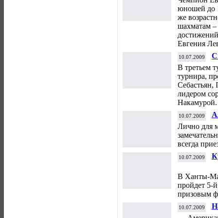
юношей до 
же возраст
шахматам – 
достижений
Евгения Ле
С
10.07.2009
т
В третьем 
турнира, пр
Себастьян,
лидером со
Накамурой.
А
10.07.2009
г
Лично для 
А
замечательн
всегда прие
К
10.07.2009
В Ханты-Ман
пройдет 5-
призовым ф
Н
10.07.2009
п
Американе