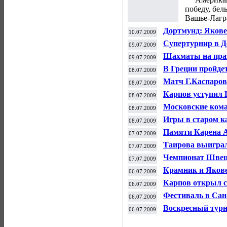
победу, бе
Вашье-Лагр
Дортмунд: Якове
10.07.2009
Супертурнир в Д
09.07.2009
Шахматы на праз
09.07.2009
В Греции пройд
08.07.2009
Матч Г.Каспаров
08.07.2009
Карпов уступил 
08.07.2009
Сан-Себастьяне
Московские кома
08.07.2009
Волги»
Игры в старом к
08.07.2009
Памяти Карена 
07.07.2009
Таирова выигр
07.07.2009
Чемпионат Шве
07.07.2009
Крамник и Якове
06.07.2009
Дортмунде
Карпов открыл с
06.07.2009
Фестиваль в Сан
06.07.2009
Воскресный турн
06.07.2009
Лелекова