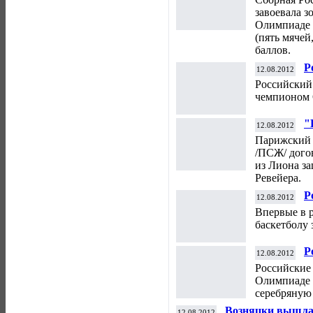
завоевала з
Олимпиаде в
(пять мячей
баллов.
Р
12.08.2012
з
Российский
чемпионом 
"
12.08.2012
з
Парижский 
Р
/ПСЖ/ дого
из Лиона з
Ревейера.
Р
12.08.2012
п
Впервые в 
баскетболу 
Р
12.08.2012
н
Российские
з
Олимпиаде в
серебряную
Возняцки вышла 
12.08.2012