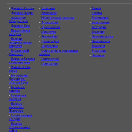
-
Древний Египет
-
Политика
-
Химия
-
Древняя Греция
-
Экономика
-
Физика
-
Александр
-
Юридическая практика
-
Математика
Македонский
-
Археология
-
Астрономия
-
Древний Рим
-
Нумизматика
-
География
-
Византийская
-
Искусство
-
Геология
империя
-
Философия
-
Палеонтология
-
Великие
-
Демография
-
Океанология
географические
открытия
-
Педагогика
-
Биология
-
Итальянский
-
Социология и социальные
-
Медицина
Ренессанс
явления
-
Экология
-
История Европы
-
Лингвистика
в Средние века
-
Психология
-
Раннее Новое
время
-
Государство
Джучидов /
Золотая Орда
-
Крымское
ханство
-
Османская
империя
-
Великое
княжество
Литовское
-
Отечественная
история
-
Великая
Отечественная
война