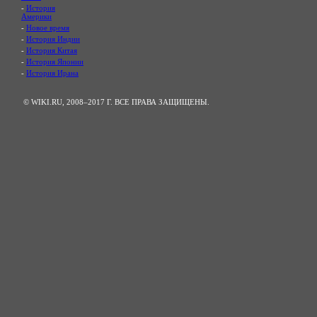
-
История
Америки
-
Новое время
-
История Индии
-
История Китая
-
История Японии
-
История Ирана
© WIKI.RU, 2008–2017 Г. ВСЕ ПРАВА ЗАЩИЩЕНЫ.