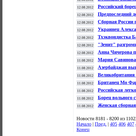
сыграет с Квито
Российский боре
12.08.2012
призера Игр-2008
Предпоследний д
12.08.2012
догнать Пекин ес
Сборная России 
12.08.2012
на Олимпиаде
Украинец Алекса
12.08.2012
по боксу в весе до
Тхэквондистка Б
12.08.2012
медаль Олимпиа
"Зенит" разгром
12.08.2012
Анна Чичерова п
12.08.2012
прыжках в высо
Мария Савинова 
11.08.2012
золото за день
Азербайджан выи
11.08.2012
Великобритания 
11.08.2012
Британец Мо Фар
11.08.2012
м
Российская легк
11.08.2012
мировым рекорд
Борец вольного 
11.08.2012
медаль на Олимп
Женская сборная
11.08.2012
"бронзу" на Оли
Новости 8181 - 8200 из 1102
Начало
|
Пред.
|
405
406
407
Конец