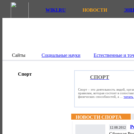
WIKI.RU
НОВОСТИ
ЭН
Сайты
Социальные науки
Естественные и то
Спорт
СПОРТ
Спорт – это деятельность людей, орг
правилам, которая состоит в сопостав
физических способностей, а ...
читать 
НОВОСТИ СПОРТА
Р
12.08.2012
в
Сборная Ро