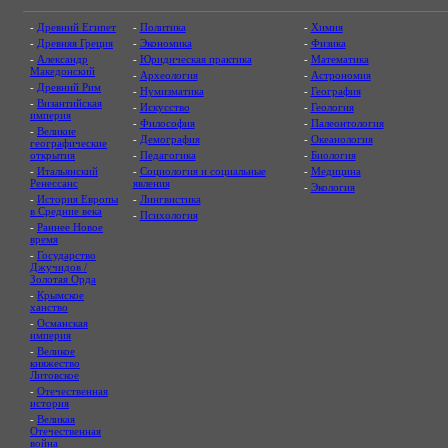
-
Древний Египет
-
Политика
-
Химия
-
Древняя Греция
-
Экономика
-
Физика
-
Александр
-
Юридическая практика
-
Математика
Македонский
-
Археология
-
Астрономия
-
Древний Рим
-
Нумизматика
-
География
-
Византийская
-
Искусство
-
Геология
империя
-
Философия
-
Палеонтология
-
Великие
-
Демография
-
Океанология
географические
открытия
-
Педагогика
-
Биология
-
Итальянский
-
Социология и социальные
-
Медицина
Ренессанс
явления
-
Экология
-
История Европы
-
Лингвистика
в Средние века
-
Психология
-
Раннее Новое
время
-
Государство
Джучидов /
Золотая Орда
-
Крымское
ханство
-
Османская
империя
-
Великое
княжество
Литовское
-
Отечественная
история
-
Великая
Отечественная
война