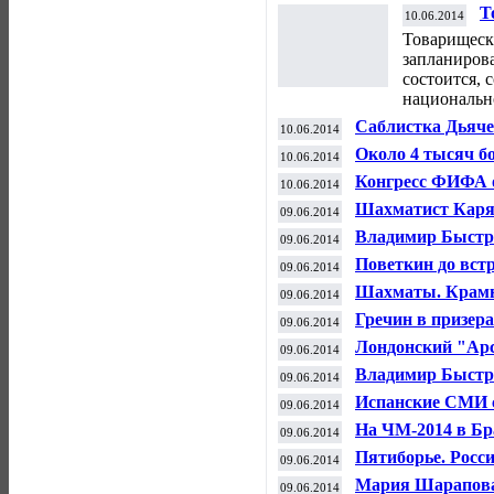
Т
10.06.2014
ф
Товарищеска
запланирова
состоится,
национально
Саблистка Дьяче
10.06.2014
серебро на ЧЕ п
Около 4 тысяч б
10.06.2014
посетят матч ЧМ
Конгресс ФИФА о
10.06.2014
преддверии чемп
Шахматист Каря
09.06.2014
Карлсеном на су
Владимир Быстро
09.06.2014
"Краснодар" - и
Поветкин до встр
09.06.2014
Шахматы. Крамн
09.06.2014
Гречин в призер
09.06.2014
Лондонский "Арс
09.06.2014
Владимир Быстро
09.06.2014
Испанские СМИ с
09.06.2014
«Мальорку»
На ЧМ-2014 в Бр
09.06.2014
болельщиков
Пятиборье. Росс
09.06.2014
Мария Шарапова 
09.06.2014