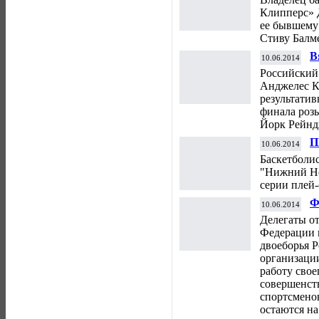
Клипперс» 
ее бывшему 
Стиву Балме
В
10.06.2014
ф
Российский
Анджелес К
результатив
финала роз
Йорк Рейнд
П
10.06.2014
в
Баскетболи
В
"Нижний Но
серии плей
Ф
10.06.2014
т
Делегаты о
н
Федерации 
двоеборья Р
организаци
работу сво
совершенст
спортсменов
остаются на