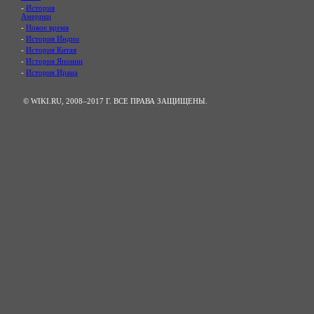
-
История
Америки
-
Новое время
-
История Индии
-
История Китая
-
История Японии
-
История Ирана
© WIKI.RU, 2008–2017 Г. ВСЕ ПРАВА ЗАЩИЩЕНЫ.