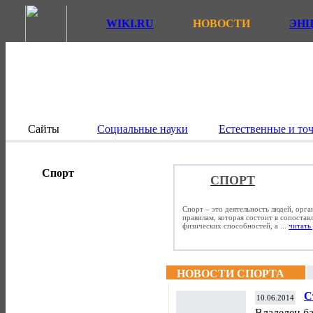
WIKI.RU
НОВОСТИ
ЭН
Сайты
Социальные науки
Естественные и то
Спорт
СПОРТ
Спорт – это деятельность людей, орг
правилам, которая состоит в сопостав
физических способностей, а ...
читать 
НОВОСТИ СПОРТА
С
10.06.2014
«
Владелец б