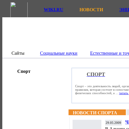
WIKI.RU
НОВОСТИ
ЭН
Сайты
Социальные науки
Естественные и то
Спорт
СПОРТ
Спорт – это деятельность людей, орг
правилам, которая состоит в сопостав
физических способностей, а ...
читать 
НОВОСТИ СПОРТА
Ч
29.05.2009
к
В Алуште с