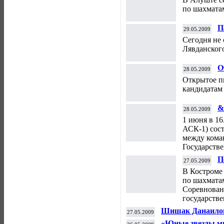
по шахмата
П
29.05.2009
2
Сегодня не
Лявданског
О
28.05.2009
И
Открытое п
кандидатам 
&
28.05.2009
1 июня в 16
АСК-1) сос
между кома
Государств
П
27.05.2009
м
В Костроме
по шахматам
Соревнован
государстве
Шишак Данаило
27.05.2009
«Юные звезды м