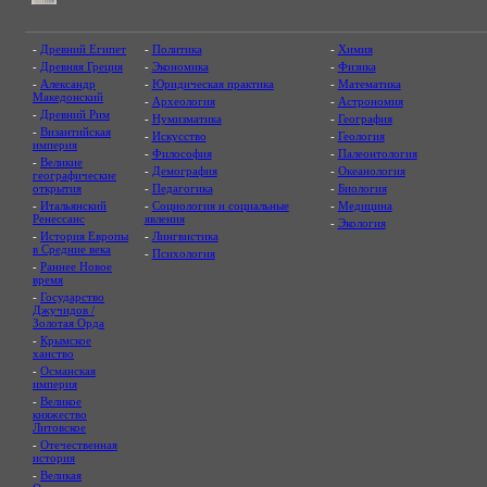
-
Древний Египет
-
Политика
-
Химия
-
Древняя Греция
-
Экономика
-
Физика
-
Александр
-
Юридическая практика
-
Математика
Македонский
-
Археология
-
Астрономия
-
Древний Рим
-
Нумизматика
-
География
-
Византийская
-
Искусство
-
Геология
империя
-
Философия
-
Палеонтология
-
Великие
-
Демография
-
Океанология
географические
открытия
-
Педагогика
-
Биология
-
Итальянский
-
Социология и социальные
-
Медицина
Ренессанс
явления
-
Экология
-
История Европы
-
Лингвистика
в Средние века
-
Психология
-
Раннее Новое
время
-
Государство
Джучидов /
Золотая Орда
-
Крымское
ханство
-
Османская
империя
-
Великое
княжество
Литовское
-
Отечественная
история
-
Великая