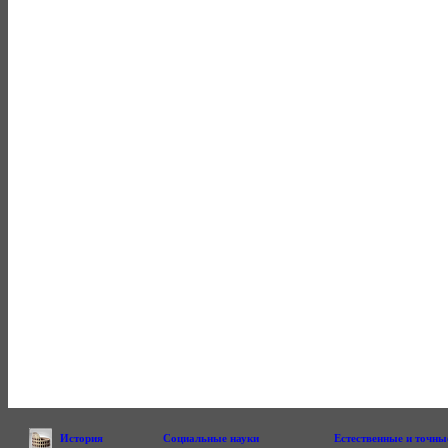
История
Социальные науки
Естественные и точны