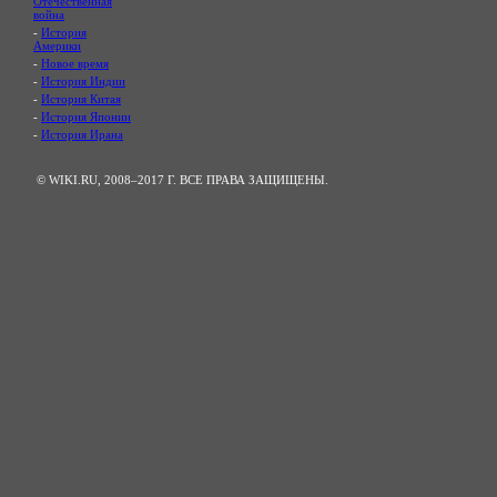
Отечественная
война
-
История
Америки
-
Новое время
-
История Индии
-
История Китая
-
История Японии
-
История Ирана
© WIKI.RU, 2008–2017 Г. ВСЕ ПРАВА ЗАЩИЩЕНЫ.