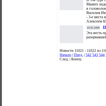
Masters лид
в головоло
Василия Ив
- 3-е места
Алексеем 
П
19.05.2009
Эта весть п
разорвавше
Новости 11021 - 11022 из 11
Начало
|
Пред.
|
542
543
544
След. | Конец