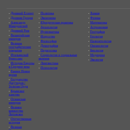
-
Древний Египет
-
Политика
-
Химия
-
Древняя Греция
-
Экономика
-
Физика
-
Александр
-
Юридическая практика
-
Математика
Македонский
-
Археология
-
Астрономия
-
Древний Рим
-
Нумизматика
-
География
-
Византийская
-
Искусство
-
Геология
империя
-
Философия
-
Палеонтология
-
Великие
-
Демография
-
Океанология
географические
открытия
-
Педагогика
-
Биология
-
Итальянский
-
Социология и социальные
-
Медицина
Ренессанс
явления
-
Экология
-
История Европы
-
Лингвистика
в Средние века
-
Психология
-
Раннее Новое
время
-
Государство
Джучидов /
Золотая Орда
-
Крымское
ханство
-
Османская
империя
-
Великое
княжество
Литовское
-
Отечественная
история
-
Великая