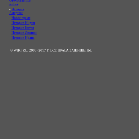
Отечественная
война
-
История
Америки
-
Новое время
-
История Индии
-
История Китая
-
История Японии
-
История Ирана
© WIKI.RU, 2008–2017 Г. ВСЕ ПРАВА ЗАЩИЩЕНЫ.