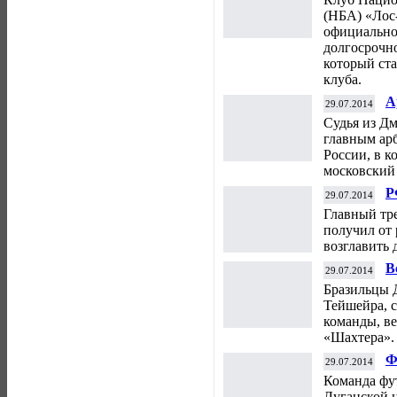
(НБА) «Лос
официально
долгосрочно
который ста
клуба.
А
29.07.2014
"
Судья из Д
с
главным ар
России, в к
московский
Р
29.07.2014
К
Главный тр
получил от
возглавить
В
29.07.2014
«
Бразильцы 
Тейшейра, 
команды, в
«Шахтера».
Ф
29.07.2014
т
Команда фу
Луганской 