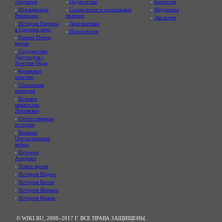
открытия
-
Педагогика
-
Биология
-
Итальянский
-
Социология и социальные
-
Медицина
Ренессанс
явления
-
Экология
-
История Европы
-
Лингвистика
в Средние века
-
Психология
-
Раннее Новое
время
-
Государство
Джучидов /
Золотая Орда
-
Крымское
ханство
-
Османская
империя
-
Великое
княжество
Литовское
-
Отечественная
история
-
Великая
Отечественная
война
-
История
Америки
-
Новое время
-
История Индии
-
История Китая
-
История Японии
-
История Ирана
© WIKI.RU, 2008–2017 Г. ВСЕ ПРАВА ЗАЩИЩЕНЫ.