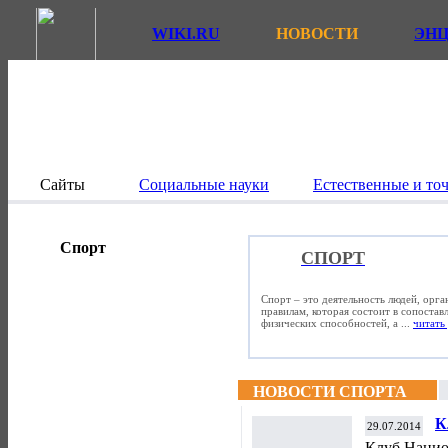
WIKI.RU
НОВОСТИ
ЭН
Сайты
Социальные науки
Естественные и то
Спорт
СПОРТ
Спорт – это деятельность людей, орг
правилам, которая состоит в сопостав
физических способностей, а ...
читать 
НОВОСТИ СПОРТА
К
29.07.2014
о
Клуб Нацио