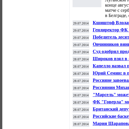
конце авгус
матче с се
в Белграде,
Кшиштоф Влодарч
29.07.2014
боксерском бое 
Гендиректор ФК 
29.07.2014
вернулись в рас
Победитель деся
29.07.2014
определится в Во
Овчинников винит
29.07.2014
Акинфеева на Ч
Суд одобрил про
29.07.2014
Широков взял в 
28.07.2014
Капелло назвал 
28.07.2014
Акинфеева и нет
Юрий Семин: в п
28.07.2014
намерен подстра
Россияне завоев
28.07.2014
по велотреку
Россиянин Миха
28.07.2014
"Марсель" может
28.07.2014
в "Валенсию"
ФК "Говерла" мо
28.07.2014
чемпионате Укра
Британский депу
28.07.2014
кондитерский би
Российские баск
28.07.2014
финале юниорск
Мария Шарапова 
28.07.2014
WTA