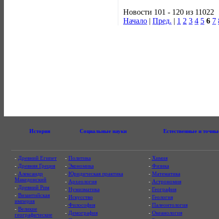
Новости 101 - 120 из 11022
Начало
|
Пред.
|
1
2
3
4
5
6
7
История
Социальные науки
Естественные и точны
-
Древний Египет
-
Политика
-
Химия
-
Древняя Греция
-
Экономика
-
Физика
-
Александр
-
Юридическая практика
-
Математика
Македонский
-
Археология
-
Астрономия
-
Древний Рим
-
Нумизматика
-
География
-
Византийская
-
Искусство
-
Геология
империя
-
Философия
-
Палеонтология
-
Великие
-
Демография
-
Океанология
географические