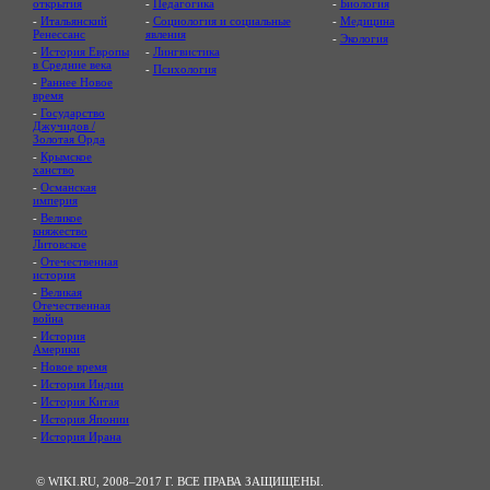
открытия
-
Педагогика
-
Биология
-
Итальянский
-
Социология и социальные
-
Медицина
Ренессанс
явления
-
Экология
-
История Европы
-
Лингвистика
в Средние века
-
Психология
-
Раннее Новое
время
-
Государство
Джучидов /
Золотая Орда
-
Крымское
ханство
-
Османская
империя
-
Великое
княжество
Литовское
-
Отечественная
история
-
Великая
Отечественная
война
-
История
Америки
-
Новое время
-
История Индии
-
История Китая
-
История Японии
-
История Ирана
© WIKI.RU, 2008–2017 Г. ВСЕ ПРАВА ЗАЩИЩЕНЫ.