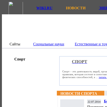
WIKI.RU
НОВОСТИ
ЭН
Сайты
Социальные науки
Естественные и то
Спорт
СПОРТ
Спорт – это деятельность людей, орг
правилам, которая состоит в сопостав
физических способностей, а ...
читать 
НОВОСТИ СПОРТА
Б
22.07.2014
Поединок д