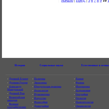
Начало
|
Пред.
|
5
6
7
8
9
10
История
Социальные науки
Естественные и точны
-
Древний Египет
-
Политика
-
Химия
-
Древняя Греция
-
Экономика
-
Физика
-
Александр
-
Юридическая практика
-
Математика
Македонский
-
Археология
-
Астрономия
-
Древний Рим
-
Нумизматика
-
География
-
Византийская
-
Искусство
-
Геология
империя
-
Философия
-
Палеонтология
-
Великие
-
Демография
-
Океанология
географические