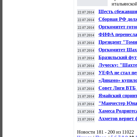
итальянско
Шесть сбежавши
22.07.2014
продолжить тре
Сборная РФ долж
22.07.2014
места в квалифи
Оргкомитет гото
22.07.2014
сборные, получи
ФИФА перенесла 
21.07.2014
выбора хозяев Ч
Президент "Томи
21.07.2014
отставку, и.о. с
Оргкомитет Шах
21.07.2014
женской сборной
Бразильский фут
21.07.2014
выступать за сб
Луческу: "Шахт
21.07.2014
из-за отказа игро
УЕФА не стал пе
21.07.2014
"Копенгагена" с
«Динамо» купило
21.07.2014
Совет Лиги ВТБ 
21.07.2014
количество коман
Ямайский спринт
21.07.2014
Копакабана
"Манчестер Юнай
21.07.2014
несколько звезд
Хамеса Родригес
21.07.2014
Ахметов вернет 
21.07.2014
Новости 181 - 200 из 11022