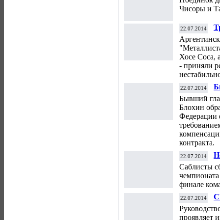
Чисоры и Т
Т
22.07.2014
в
Аргентинск
У
"Металлист
Хосе Соса, 
- приняли р
нестабильн
Б
22.07.2014
"
Бывший гла
р
Блохин обр
Федерации 
требование
компенсаци
контракта.
Н
22.07.2014
ч
Саблисты с
чемпионата
финале ком
С
22.07.2014
П
Руководство
"
проявляет и