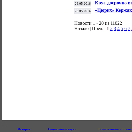
настольному тенн
Квят досрочно в
26.05.2016
«Цюрих» Кержак
26.05.2016
Новости 1 - 20 из 11022
Начало | Пред. |
1
2
3
4
5
6
7
История
Социальные науки
Естественные и точны