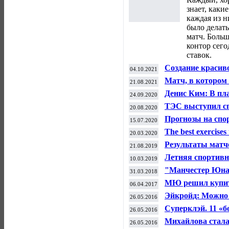
знает, каки
каждая из н
было делать
матч. Боль
контор сего
ставок.
Создание красив
04.10.2021
фармакологии — 
Матч, в котором
21.08.2021
стероидов
вернуться в гла
Денис Ким: В пл
24.09.2020
Старого Света
России в ноябре 
ТЭС выступил с
20.08.2020
велоспорту
Прогнозы на спор
15.07.2020
Insider
The best exercises 
20.03.2020
Результаты матч
21.08.2019
футболу (16-17 ав
Летняя спортивн
10.03.2019
"Манчестер Юнай
31.03.2018
вышли в плей-о
МЮ решил купить
06.04.2017
миллионов евро
Эйкройд: Можно 
26.05.2016
Билялетдинове?
Суперклэй. 11 «б
26.05.2016
вылета
Михайлова стала
26.05.2016