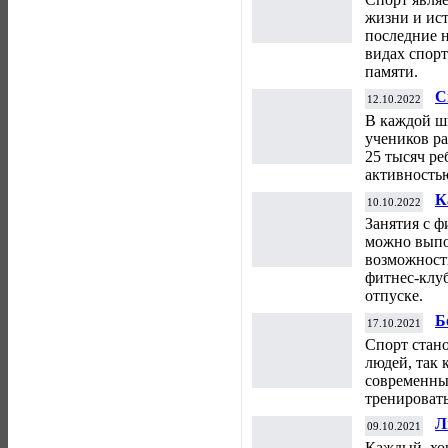
жизни и ис
последние 
видах спорт
памяти.
С
12.10.2022
т
В каждой ш
к
учеников р
25 тысяч ре
активностью
К
10.10.2022
ф
Занятия с ф
можно выпо
возможност
фитнес-клуб
отпуске.
Б
17.10.2021
п
Спорт стан
людей, так 
современных
тренировать
Л
09.10.2021
Каждый, хо