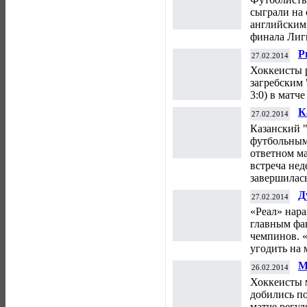
ф
сыграли на с
английским 
финала Лиг
Р
27.02.2014
"
Хоккеисты 
загребским 
3:0) в матч
К
27.02.2014
ф
Казанский 
"
футбольным
ответном м
встреча нед
завершилась
Д
27.02.2014
«
«Реал» нара
главным фа
чемпинов. 
угодить на 
М
26.02.2014
"
Хоккеисты 
добились п
матче регу