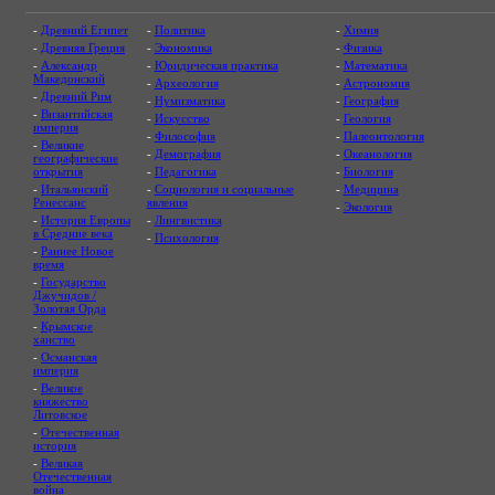
-
Древний Египет
-
Политика
-
Химия
-
Древняя Греция
-
Экономика
-
Физика
-
Александр
-
Юридическая практика
-
Математика
Македонский
-
Археология
-
Астрономия
-
Древний Рим
-
Нумизматика
-
География
-
Византийская
-
Искусство
-
Геология
империя
-
Философия
-
Палеонтология
-
Великие
-
Демография
-
Океанология
географические
открытия
-
Педагогика
-
Биология
-
Итальянский
-
Социология и социальные
-
Медицина
Ренессанс
явления
-
Экология
-
История Европы
-
Лингвистика
в Средние века
-
Психология
-
Раннее Новое
время
-
Государство
Джучидов /
Золотая Орда
-
Крымское
ханство
-
Османская
империя
-
Великое
княжество
Литовское
-
Отечественная
история
-
Великая
Отечественная
война