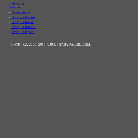
-
История
Америки
-
Новое время
-
История Индии
-
История Китая
-
История Японии
-
История Ирана
© WIKI.RU, 2008–2017 Г. ВСЕ ПРАВА ЗАЩИЩЕНЫ.