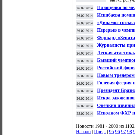
Плющенко по ме
26.02.2014
выступать на О
Исинбаева номин
26.02.2014
«Динамо» согласи
26.02.2014
России по хокке
Перерыв в чемпи
26.02.2014
конца марта
Форвард «Зенита
26.02.2014
Журналисты приз
26.02.2014
лучшими спортс
Легкая атлетика
26.02.2014
Бывший чемпион 
26.02.2014
похищения
Российский форв
26.02.2014
сезоне
Новым тренером 
26.02.2014
Александра Пове
Голевая феерия 
26.02.2014
"Боруссии"
Президент Бразил
26.02.2014
для секс-туризма
Искра зажженног
26.02.2014
огня доставлена
Овечкин извинил
26.02.2014
России на ОИ в 
Исполком ФХР по
25.02.2014
марта
Новости 1981 - 2000 из 1102
Начало
|
Пред.
|
95
96
97
98