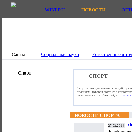
WIKI.RU
НОВОСТИ
ЭН
Сайты
Социальные науки
Естественные и то
Спорт
СПОРТ
Спорт – это деятельность людей, орг
правилам, которая состоит в сопостав
физических способностей, а ...
читать 
НОВОСТИ СПОРТА
Ф
27.02.2014
в
Футболисты 