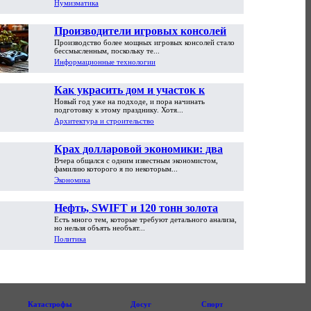
Нумизматика
Производители игровых консолей
Производство более мощных игровых консолей стало
достигли предела возможностей
бессмысленным, поскольку те...
Информационные технологии
Как украсить дом и участок к
Новый год уже на подходе, и пора начинать
Новому году
подготовку к этому празднику. Хотя...
Архитектура и строительство
Крах долларовой экономики: два
Вчера общался с одним известным экономистом,
пути обрушения
фамилию которого я по некоторым...
Экономика
Нефть, SWIFT и 120 тонн золота
Есть много тем, которые требуют детального анализа,
но нельзя объять необъят...
Политика
Катастрофы
Досуг
Спорт