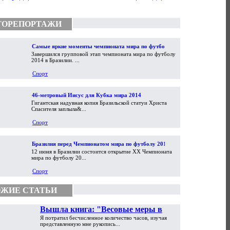
ТОРЕПОРТАЖИ
Самые яркие моменты чемпионата мира по футболу
Завершился групповой этап чемпионата мира по футболу
2014
2014 в Бразилии. ...
Спорт
46-метровый Иисус для Кубка мира 2014
Гигантская надувная копия Бразильской статуи Христа
Спасителя заплыла&...
Спорт
Бразилия перед Чемпионатом мира по футболу 2014
12 июня в Бразилии состоится открытие XX Чемпионата
мира по футболу 20...
Спорт
ЖИЕ СТАТЬИ
Вышла книга: "Весовые меры в
Я потратил бесчисленное количество часов, изучая
торговой практике Античности и
представленную мне рукопись...
Средневековья"