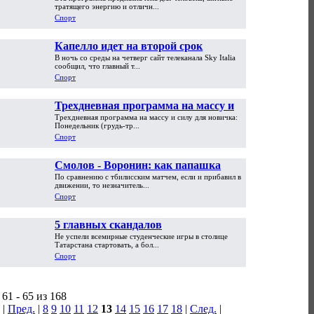
пикапера
тратящего энергию и отличн...
Спорт
Капелло идет на второй срок
В ночь со среды на четверг сайт телеканала Sky Italia
сообщил, что главный т...
Спорт
Трехдневная программа на массу и
Трехдневная программа на массу и силу для новичка:
силу для новичка
Понедельник (грудь-тр...
Спорт
Смолов - Воронин: как папашка
По сравнению с тбилисским матчем, если и прибавил в
сынка перебегал
движении, то незначитель...
Спорт
5 главных скандалов
Не успели всемирные студенческие игры в столице
Универсиады-2013 в Казани
Татарстана стартовать, а бол...
Спорт
61 - 65 из 168
|
Пред.
|
8
9
10
11
12
13
14
15
16
17
18
|
След.
|