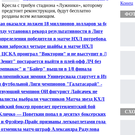
болельщикам
Конец
Кресла с трибун стадиона «Лужники», которому
предстоит реконструкция, будут бесплатно
ФО
розданы всем желающим.
ао оказался должен 18 миллионов долларов за бои в
А
лду установил рекорд результативности в Лиге
ионов
определения победителя в матче НХЛ потребовалось
уллитов
кин забросил четыре шайбы в матче НХЛ
ЦСКА проиграл "Виктории" и не выступит в Лиге
опы
Зенит" постарается выйти в плей-офф ЛЧ без
щи "Атлетико"
мпиакос" и "Байер" вышли в 1/8 финала
ольной Лиги чемпионов
олимпийская зимняя Универсиада стартует в Италии
 футбольной Лиги чемпионов "Галатасарай" -
нтус" будет доигран в среду
твующий чемпион ОИ фигурист Лайсачек не
упит на Играх в Сочи
алисты выбрали участников Матча звезд КХЛ
ийский боксер проведет претендентский бой
СХО
Кличко — Поветкин попал в десятку боксерских
чарований года
 и Фрэйзер-Прайс признаны легкоатлетами года на
йке
отменила матч-штраф Александра Радулова