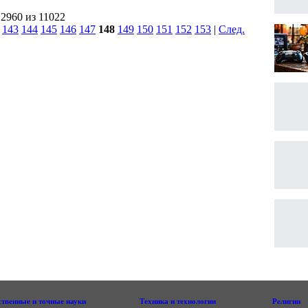
 2960 из 11022
|
143
144
145
146
147
148
149
150
151
152
153
|
След.
|
ственные и точные науки
Техника и технологии
Религии