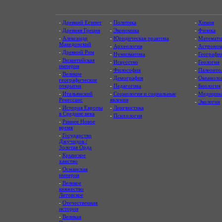
-
Древний Египет
-
Политика
-
Химия
-
Древняя Греция
-
Экономика
-
Физика
-
Александр
-
Юридическая практика
-
Математи
Македонский
-
Археология
-
Астроном
-
Древний Рим
-
Нумизматика
-
Географи
-
Византийская
-
Искусство
-
Геология
империя
-
Философия
-
Палеонто
-
Великие
-
Демография
-
Океаноло
географические
открытия
-
Педагогика
-
Биология
-
Итальянский
-
Социология и социальные
-
Медицин
Ренессанс
явления
-
Экология
-
История Европы
-
Лингвистика
в Средние века
-
Психология
-
Раннее Новое
время
-
Государство
Джучидов /
Золотая Орда
-
Крымское
ханство
-
Османская
империя
-
Великое
княжество
Литовское
-
Отечественная
история
-
Великая