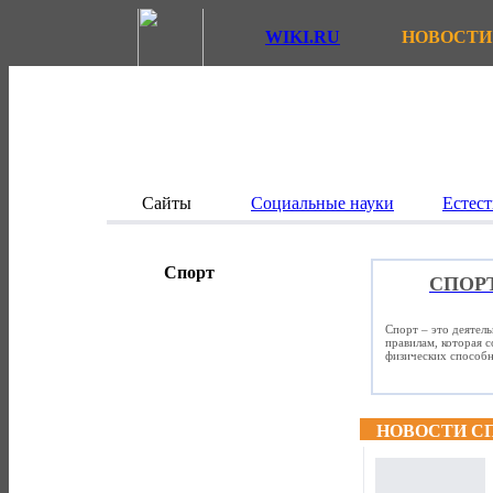
WIKI.RU
НОВОСТИ
Сайты
Социальные науки
Естест
Спорт
СПОР
Спорт – это деятел
правилам, которая 
физических способно
НОВОСТИ С