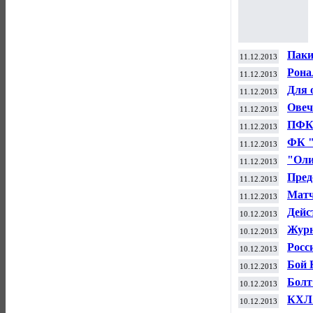
Паки
11.12.2013
СШ
Рона
11.12.2013
чемп
Для 
11.12.2013
20 б
Овеч
11.12.2013
ПФК 
11.12.2013
Евр
ФК "
11.12.2013
помо
"Оли
11.12.2013
футб
Пред
11.12.2013
Матч
11.12.2013
"Юве
Дейс
10.12.2013
выст
Журн
10.12.2013
Росс
10.12.2013
Бой 
10.12.2013
разо
Болт
10.12.2013
Яма
КХЛ 
10.12.2013