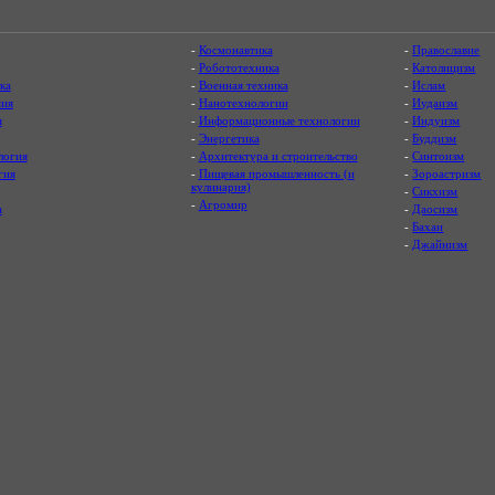
-
Космонавтика
-
Православие
-
Робототехника
-
Католицизм
ка
-
Военная техника
-
Ислам
ия
-
Нанотехнологии
-
Иудаизм
я
-
Информационные технологии
-
Индуизм
-
Энергетика
-
Буддизм
логия
-
Архитектура и строительство
-
Синтоизм
гия
-
Пищевая промышленность (и
-
Зороастризм
кулинария)
-
Сикхизм
-
Агромир
а
-
Даосизм
-
Бахаи
-
Джайнизм