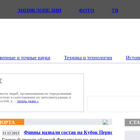
ЭНЦИКЛОПЕДИИ
ФОТО
ТВ
венные и точные науки
Техника и технологии
Истор
Т
ьность людей, организованная по определенным
состоит в сопоставлении их интеллектуальных и
стей, а ...
читать далее »
ПОРТА
СТА
Финны назвали состав на Кубок Первого
11.12.2013
канала по хоккею
Главный тренер сборной Финляндии по хоккею