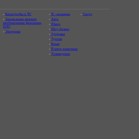
-
Катастрофы и ЧС
-
Я - женщина
-
Спорт
-
Аномальные явления,
-
Авто
необъяснимые феномены,
-
Юмор
НЛО
-
Шоу-бизнес
-
Эзотерика
-
Здоровье
-
Туризм
-
Крым
-
В мире животных
-
Телевидение