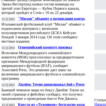
Эркка Вестерлунд назвал состав команды на
третий этап Евротура — Кубок Первого канала,
который пройдет в Сочи с 19 по 22 декабря.
"Милан" объявит о подписании контракта
11.12.2013
с футболистом ЦСКА Кейсуке Хондой 3
Итальянский футбольный клуб "Милан" объявит о
января
подписании контракта с японским
полузащитником российского ЦСКА Кейсуке
Хондой 3 января 2014 года. Об этом сообщают
местные издания.
Олимпийский комитет признал
11.12.2013
американский футбол
Исполком Международного олимпийского
комитета (МОК) проголосовал за предварительное
признание Международной федерации
американского футбола (IFAF), сообщает
Associated Press. Это решение дает шанс на
включение американского футбола в олимпийскую
программу.
Джеймс Тоуни анонсировал бой с Роем
11.12.2013
Джонсом
Бывший чемпион мира по боксу Джеймс Тоуни на
своей странице в фейсбуке сообщил, что получил
предложение о проведении боя от Роя Джонса.
Статьи 
Начало
Кресла из «Лужников» бесплатно раздадут
11.12.2013