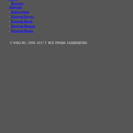
-
История
Америки
-
Новое время
-
История Индии
-
История Китая
-
История Японии
-
История Ирана
© WIKI.RU, 2008–2017 Г. ВСЕ ПРАВА ЗАЩИЩЕНЫ.