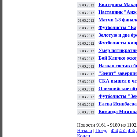
Екатерина Макар
09.03.2012
в США
Наставник "Анжи
09.03.2012
самых высокооп
Матчи 1/8 финал
08.03.2012
шести странах
Футболисты "Ба
08.03.2012
чемпионов
Золотую и две б
08.03.2012
борцы на ЧЕ в С
Футболисты кип
08.03.2012
Лиги чемпионов
Умер пятикратны
07.03.2012
чемпионов
Бой Кличко оско
07.03.2012
Назван состав с
07.03.2012
эстафету ЧМ-201
"Зенит" заверши
07.03.2012
СКА вышел в че
07.03.2012
Олимпийские объ
06.03.2012
фристайлом
Футболисты "Зен
06.03.2012
клубных турнир
Елена Исинбаева
06.03.2012
спортсменок Рос
Команда Мозгова
06.03.2012
Новости 9161 - 9180 из 1102
Начало
|
Пред.
|
454
455
456
Конец