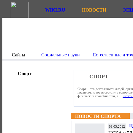
WIKI.RU
НОВОСТИ
ЭН
Сайты
Социальные науки
Естественные и то
Спорт
СПОРТ
Спорт – это деятельность людей, орг
правилам, которая состоит в сопостав
физических способностей, а ...
читать 
НОВОСТИ СПОРТА
Ц
09.03.2012
с
ЦСКА и "Ди