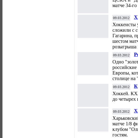
матче 34-го
Х
09.03.2012
о
Хоккеисты 
сложили с с
Гагарина, п
шестом мат
розыгрыша 
Р
09.03.2012
Е
Одно "золот
российские
Европы, ко
столице на 
К
09.03.2012
п
Хоккей. КХЛ
до четырех 
Х
09.03.2012
г
Харьковский
ф
матче 1/8 ф
клубом "Оли
гостям.