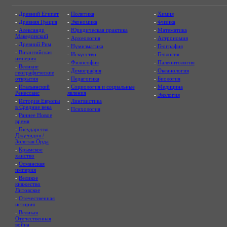
-
Древний Египет
-
Политика
-
Химия
-
Древняя Греция
-
Экономика
-
Физика
-
Александр
-
Юридическая практика
-
Математика
Македонский
-
Археология
-
Астрономия
-
Древний Рим
-
Нумизматика
-
География
-
Византийская
-
Искусство
-
Геология
империя
-
Философия
-
Палеонтология
-
Великие
-
Демография
-
Океанология
географические
открытия
-
Педагогика
-
Биология
-
Итальянский
-
Социология и социальные
-
Медицина
Ренессанс
явления
-
Экология
-
История Европы
-
Лингвистика
в Средние века
-
Психология
-
Раннее Новое
время
-
Государство
Джучидов /
Золотая Орда
-
Крымское
ханство
-
Османская
империя
-
Великое
княжество
Литовское
-
Отечественная
история
-
Великая
Отечественная
война