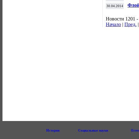
Евро
Флой
30.04.2014
Новости 1201 -
Начало
|
Пред.
История
Социальные науки
Есте