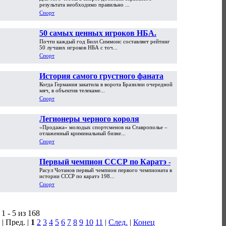
результата необходимо правильно ...
Спорт
50 самых ценных игроков НБА.
Почти каждый год Билл Симмонс составляет рейтинг
Часть первая
50 лучших игроков НБА с точ...
Спорт
История самого грустного фаната
Когда Германия закатила в ворота Бразилии очередной
мира. «На ЧМ-2002 я обменял
мяч, в объектив телекаме...
машину на PlayStation»
Спорт
Легионеры черного короля
«Продажа» молодых спортсменов на Ставрополье –
отлаженный криминальный бизне...
Спорт
Первый чемпион СССР по Каратэ -
Расул Чотанов первый чемпион первого чемпионата в
Расул Чотанов
истории СССР по каратэ 198...
Спорт
1 - 5 из 168
| Пред. |
1
2
3
4
5
6
7
8
9
10
11
|
След.
|
Конец