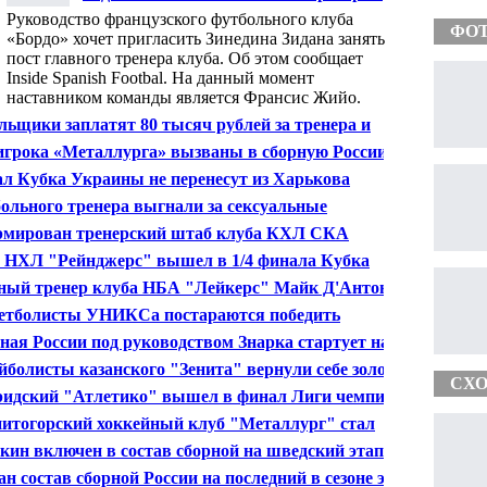
«Бордо»
Руководство французского футбольного клуба
ФО
«Бордо» хочет пригласить Зинедина Зидана занять
пост главного тренера клуба. Об этом сообщает
Inside Spanish Footbal. На данный момент
наставником команды является Франсис Жийо.
льщики заплатят 80 тысяч рублей за тренера и
ка МХК «Спартак»
игрока «Металлурга» вызваны в сборную России
л Кубка Украины не перенесут из Харькова
ольного тренера выгнали за сексуальные
гательства
мирован тренерский штаб клуба КХЛ СКА
 НХЛ "Рейнджерс" вышел в 1/4 финала Кубка
ли
ный тренер клуба НБА "Лейкерс" Майк Д'Антони
л в отставку
етболисты УНИКСа постараются победить
енсию" и выиграть Кубок Европы
ная России под руководством Знарка стартует на
ючительном этапе Евротура
йболисты казанского "Зенита" вернули себе золотые
СХО
ли чемпионата России
идский "Атлетико" вышел в финал Лиги чемпионов,
рав "Челси" в Лондоне
итогорский хоккейный клуб "Металлург" стал
дателем Кубка Гагарина
кин включен в состав сборной на шведский этап
тура
ан состав сборной России на последний в сезоне этап