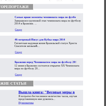
ТОРЕПОРТАЖИ
Самые яркие моменты чемпионата мира по футболу
Завершился групповой этап чемпионата мира по футболу
2014
2014 в Бразилии. ...
Спорт
46-метровый Иисус для Кубка мира 2014
Гигантская надувная копия Бразильской статуи Христа
Спасителя заплыла&...
Спорт
Бразилия перед Чемпионатом мира по футболу 2014
12 июня в Бразилии состоится открытие XX Чемпионата
мира по футболу 20...
Спорт
ЖИЕ СТАТЬИ
Вышла книга: "Весовые меры в
Я потратил бесчисленное количество часов, изучая
торговой практике Античности и
представленную мне рукопись...
Средневековья"
Нумизматика