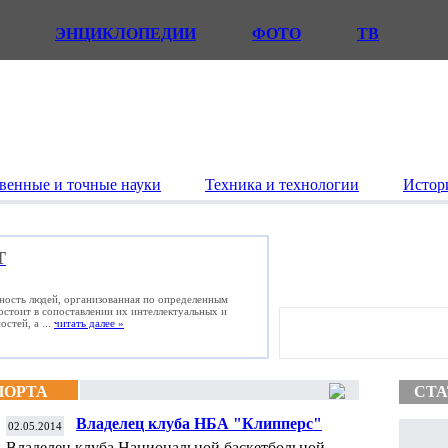
ЭНЦИКЛОПЕДИИ
ФОТО
ТВ
венные и точные науки
Техника и технологии
Истор
Т
ьность людей, организованная по определенным
состоит в сопоставлении их интеллектуальных и
стей, а ...
читать далее »
ПОРТА
СТА
Владелец клуба НБА "Клипперс"
02.05.2014
Стерлинг подаст в суд, если его принудят к
Владелец клуба Национальной баскетбольной