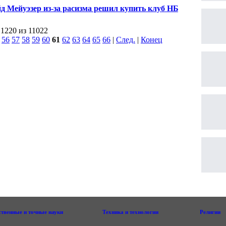
тура
д Мейуэзер из-за расизма решил купить клуб НБА
 1220 из 11022
|
56
57
58
59
60
61
62
63
64
65
66
|
След.
|
Конец
ственные и точные науки
Техника и технологии
Религии