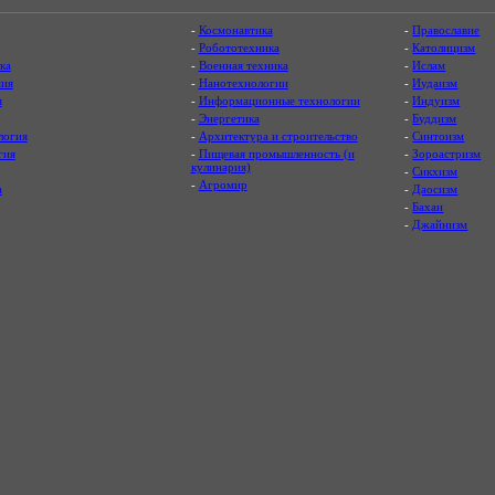
-
Космонавтика
-
Православие
-
Робототехника
-
Католицизм
ка
-
Военная техника
-
Ислам
ия
-
Нанотехнологии
-
Иудаизм
я
-
Информационные технологии
-
Индуизм
-
Энергетика
-
Буддизм
логия
-
Архитектура и строительство
-
Синтоизм
гия
-
Пищевая промышленность (и
-
Зороастризм
кулинария)
-
Сикхизм
-
Агромир
а
-
Даосизм
-
Бахаи
-
Джайнизм