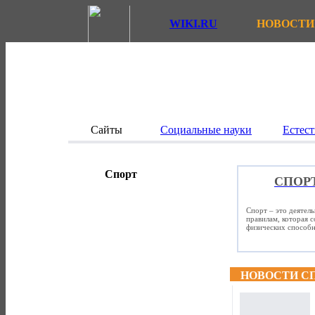
WIKI.RU
НОВОСТИ
Сайты
Социальные науки
Естест
Спорт
СПОР
Спорт – это деятел
правилам, которая 
физических способно
НОВОСТИ С