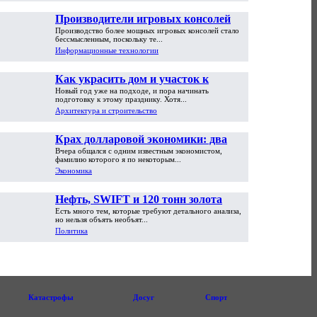
Производители игровых консолей
Производство более мощных игровых консолей стало
достигли предела возможностей
бессмысленным, поскольку те...
Информационные технологии
Как украсить дом и участок к
Новый год уже на подходе, и пора начинать
Новому году
подготовку к этому празднику. Хотя...
Архитектура и строительство
Крах долларовой экономики: два
Вчера общался с одним известным экономистом,
пути обрушения
фамилию которого я по некоторым...
Экономика
Нефть, SWIFT и 120 тонн золота
Есть много тем, которые требуют детального анализа,
но нельзя объять необъят...
Политика
Катастрофы
Досуг
Спорт