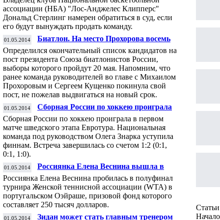
продаже команде
ассоциации (НБА) "Лос-Анджелес Клипперс"
Дональд Стерлинг намерен обратиться в суд, если
его будут вынуждать продать команду.
Биатлон. На место Прохорова восемь
01.05.2014
кандидатов
Определился окончательный список кандидатов на
пост президента Союза биатлонистов России,
выборы которого пройдут 20 мая. Напомним, что
ранее команда руководителей во главе с Михаилом
Прохоровым и Сергеем Кущенко покинула свой
пост, не пожелав выдвигаться на новый срок.
Сборная России по хоккею проиграла
01.05.2014
Финляндии в матче Евротура
Сборная России по хоккею проиграла в первом
матче шведского этапа Евротура. Национальная
команда под руководством Олега Знарка уступила
финнам. Встреча завершилась со счетом 1:2 (0:1,
0:1, 1:0).
Россиянка Елена Веснина вышла в
01.05.2014
полуфинал теннисного турнира в
Россиянка Елена Веснина пробилась в полуфинал
португальском Оэйраше
турнира Женской теннисной ассоциации (WTA) в
португальском Оэйраше, призовой фонд которого
составляет 250 тысяч долларов.
Статьи 
Начало 
Зидан может стать главным тренером
01.05.2014