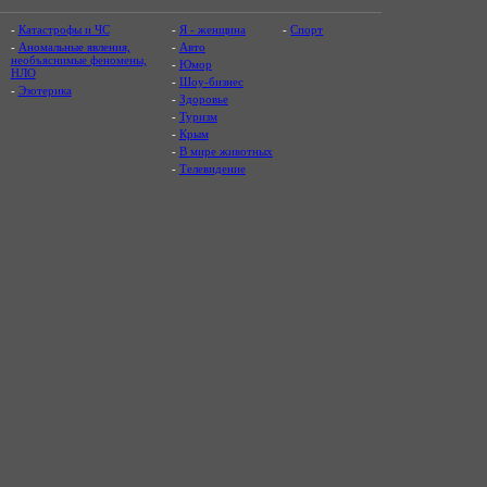
-
Катастрофы и ЧС
-
Я - женщина
-
Спорт
-
Аномальные явления,
-
Авто
необъяснимые феномены,
-
Юмор
НЛО
-
Шоу-бизнес
-
Эзотерика
-
Здоровье
-
Туризм
-
Крым
-
В мире животных
-
Телевидение