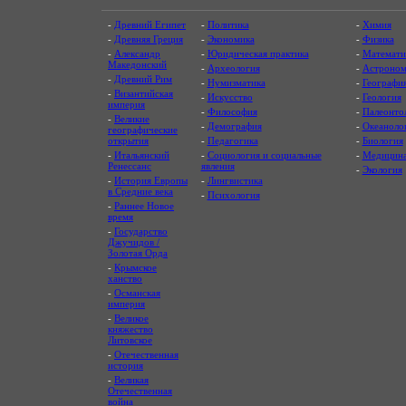
-
Древний Египет
-
Политика
-
Химия
-
Древняя Греция
-
Экономика
-
Физика
-
Александр
-
Юридическая практика
-
Математи
Македонский
-
Археология
-
Астроном
-
Древний Рим
-
Нумизматика
-
Географи
-
Византийская
-
Искусство
-
Геология
империя
-
Философия
-
Палеонто
-
Великие
-
Демография
-
Океаноло
географические
открытия
-
Педагогика
-
Биология
-
Итальянский
-
Социология и социальные
-
Медицин
Ренессанс
явления
-
Экология
-
История Европы
-
Лингвистика
в Средние века
-
Психология
-
Раннее Новое
время
-
Государство
Джучидов /
Золотая Орда
-
Крымское
ханство
-
Османская
империя
-
Великое
княжество
Литовское
-
Отечественная
история
-
Великая
Отечественная
война