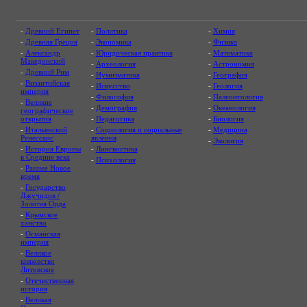
-
Древний Египет
-
Политика
-
Химия
-
Древняя Греция
-
Экономика
-
Физика
-
Александр
-
Юридическая практика
-
Математика
Македонский
-
Археология
-
Астрономия
-
Древний Рим
-
Нумизматика
-
География
-
Византийская
-
Искусство
-
Геология
империя
-
Философия
-
Палеонтология
-
Великие
-
Демография
-
Океанология
географические
открытия
-
Педагогика
-
Биология
-
Итальянский
-
Социология и социальные
-
Медицина
Ренессанс
явления
-
Экология
-
История Европы
-
Лингвистика
в Средние века
-
Психология
-
Раннее Новое
время
-
Государство
Джучидов /
Золотая Орда
-
Крымское
ханство
-
Османская
империя
-
Великое
княжество
Литовское
-
Отечественная
история
-
Великая