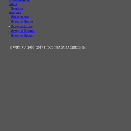
Отечественная
война
-
История
Америки
-
Новое время
-
История Индии
-
История Китая
-
История Японии
-
История Ирана
© WIKI.RU, 2008–2017 Г. ВСЕ ПРАВА ЗАЩИЩЕНЫ.