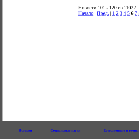
Новости 101 - 120 из 11022
Начало
|
Пред.
|
1
2
3
4
5
6
7
История
Социальные науки
Естественные и точны