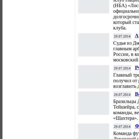
(НБА) «Лос
официально
долгосрочно
который ста
клуба.
А
29.07.2014
"
Судья из Д
с
главным ар
России, в к
московский
Р
29.07.2014
К
Главный тр
получил от
возглавить
В
29.07.2014
«
Бразильцы 
Тейшейра, 
команды, в
«Шахтера».
Ф
29.07.2014
т
Команда фу
Луганской 