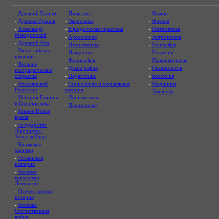
-
Древний Египет
-
Политика
-
Химия
-
Древняя Греция
-
Экономика
-
Физика
-
Александр
-
Юридическая практика
-
Математика
Македонский
-
Археология
-
Астрономия
-
Древний Рим
-
Нумизматика
-
География
-
Византийская
-
Искусство
-
Геология
империя
-
Философия
-
Палеонтология
-
Великие
-
Демография
-
Океанология
географические
открытия
-
Педагогика
-
Биология
-
Итальянский
-
Социология и социальные
-
Медицина
Ренессанс
явления
-
Экология
-
История Европы
-
Лингвистика
в Средние века
-
Психология
-
Раннее Новое
время
-
Государство
Джучидов /
Золотая Орда
-
Крымское
ханство
-
Османская
империя
-
Великое
княжество
Литовское
-
Отечественная
история
-
Великая
Отечественная
война