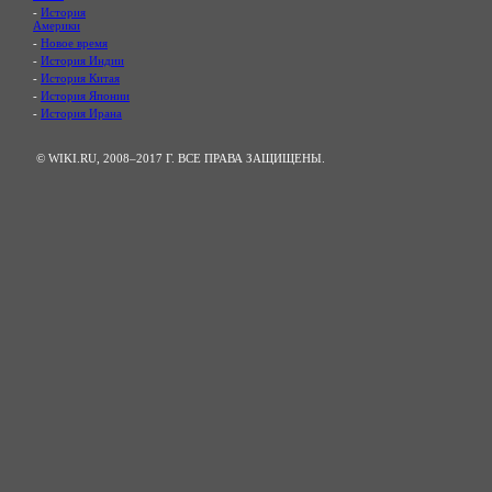
-
История
Америки
-
Новое время
-
История Индии
-
История Китая
-
История Японии
-
История Ирана
© WIKI.RU, 2008–2017 Г. ВСЕ ПРАВА ЗАЩИЩЕНЫ.