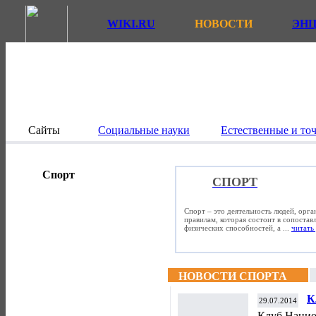
WIKI.RU
НОВОСТИ
ЭН
Сайты
Социальные науки
Естественные и то
Спорт
СПОРТ
Спорт – это деятельность людей, орг
правилам, которая состоит в сопостав
физических способностей, а ...
читать 
НОВОСТИ СПОРТА
К
29.07.2014
о
Клуб Нацио