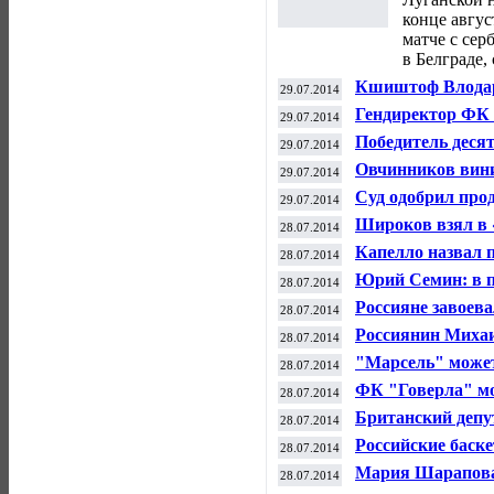
конце авгус
матче с се
в Белграде,
Кшиштоф Влодарч
29.07.2014
боксерском бое 
Гендиректор ФК 
29.07.2014
вернулись в рас
Победитель деся
29.07.2014
определится в Во
Овчинников винит
29.07.2014
Акинфеева на Ч
Суд одобрил про
29.07.2014
Широков взял в 
28.07.2014
Капелло назвал 
28.07.2014
Акинфеева и нет
Юрий Семин: в п
28.07.2014
намерен подстра
Россияне завоев
28.07.2014
по велотреку
Россиянин Миха
28.07.2014
"Марсель" может
28.07.2014
в "Валенсию"
ФК "Говерла" мо
28.07.2014
чемпионате Укра
Британский депу
28.07.2014
кондитерский би
Российские баск
28.07.2014
финале юниорск
Мария Шарапова 
28.07.2014
WTA