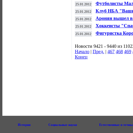
сыграет с Квито
Футболисты Мали
25.01.2012
африканских на
Клуб НБА "Вашин
25.01.2012
главного тренера
Аронян вышел в 
25.01.2012
Голландии
Хоккеисты "Спар
25.01.2012
Фигуристка Кор
25.01.2012
чемпионата Евр
Новости 9421 - 9440 из 1102
Начало
|
Пред.
|
467
468
469
Конец
История
Социальные науки
Естественные и точны