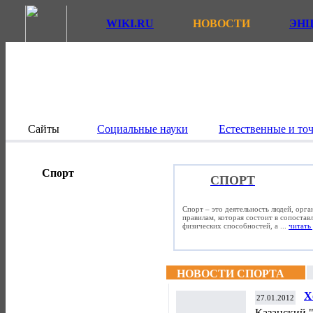
WIKI.RU
НОВОСТИ
ЭН
Сайты
Социальные науки
Естественные и то
Спорт
СПОРТ
Спорт – это деятельность людей, орг
правилам, которая состоит в сопостав
физических способностей, а ...
читать 
НОВОСТИ СПОРТА
Х
27.01.2012
"
Казанский 