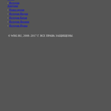
-
История
Америки
-
Новое время
-
История Индии
-
История Китая
-
История Японии
-
История Ирана
© WIKI.RU, 2008–2017 Г. ВСЕ ПРАВА ЗАЩИЩЕНЫ.