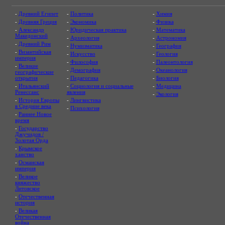
-
Древний Египет
-
Политика
-
Химия
-
Древняя Греция
-
Экономика
-
Физика
-
Александр
-
Юридическая практика
-
Математика
Македонский
-
Археология
-
Астрономия
-
Древний Рим
-
Нумизматика
-
География
-
Византийская
-
Искусство
-
Геология
империя
-
Философия
-
Палеонтология
-
Великие
-
Демография
-
Океанология
географические
открытия
-
Педагогика
-
Биология
-
Итальянский
-
Социология и социальные
-
Медицина
Ренессанс
явления
-
Экология
-
История Европы
-
Лингвистика
в Средние века
-
Психология
-
Раннее Новое
время
-
Государство
Джучидов /
Золотая Орда
-
Крымское
ханство
-
Османская
империя
-
Великое
княжество
Литовское
-
Отечественная
история
-
Великая
Отечественная
война