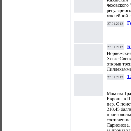
чеховского 
регулярног
хоккейной ли
Г
27.01.2012
п
Б
27.01.2012
т
Норвежские
Хегле Свен
открыв тре
Лиллехамме
Т
27.01.2012
с
с
Максим Тра
Европы в Ш
пар. С поис
210.45 балл
произоволь
соотечеств
Ларионова. 
за произво