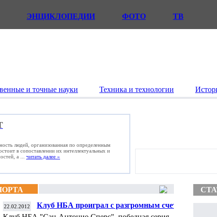
ЭНЦИКЛОПЕДИИ
ФОТО
ТВ
венные и точные науки
Техника и технологии
Истор
Т
ьность людей, организованная по определенным
состоит в сопоставлении их интеллектуальных и
стей, а ...
читать далее »
ПОРТА
СТА
Клуб НБА проиграл с разгромным счетом
22.02.2012
после 11 побед подряд
Клуб НБА "Сан-Антонио Сперс", победная серия