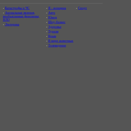
-
Катастрофы и ЧС
-
Я - женщина
-
Спорт
-
Аномальные явления,
-
Авто
необъяснимые феномены,
-
Юмор
НЛО
-
Шоу-бизнес
-
Эзотерика
-
Здоровье
-
Туризм
-
Крым
-
В мире животных
-
Телевидение