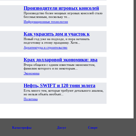
Производители игровых консолей
Производство более мощных игровых консолей стало
достигли предела возможностей
бессмысленным, поскольку те...
Информационные технологии
Как украсить дом и участок к
Новый год уже на подходе, и пора начинать
Новому году
подготовку к этому празднику. Хотя...
Архитектура и строительство
Крах долларовой экономики: два
Вчера общался с одним известным экономистом,
пути обрушения
фамилию которого я по некоторым...
Экономика
Нефть, SWIFT и 120 тонн золота
Есть много тем, которые требуют детального анализа,
но нельзя объять необъят...
Политика
Катастрофы
Досуг
Спорт