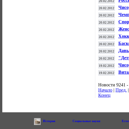
Росс
20.02.2012
турн
Чисо
20.02.2012
диск
Чемп
20.02.2012
Спор
20.02.2012
побе
Женс
20.02.2012
чемп
Хокк
20.02.2012
Петер
Баск
20.02.2012
Джор
Давы
20.02.2012
рейт
"Дет
20.02.2012
Чисо
19.02.2012
Вита
19.02.2012
Новости 9241 -
Начало
|
Пред.
Конец
История
Социальные науки
Есте