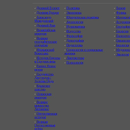
-
Древний Египет
-
Политика
-
Химия
-
Древняя Греция
-
Экономика
-
Физика
-
Александр
-
Юридическая практика
-
Математи
Македонский
-
Археология
-
Астроном
-
Древний Рим
-
Нумизматика
-
Географи
-
Византийская
-
Искусство
-
Геология
империя
-
Философия
-
Палеонто
-
Великие
-
Демография
-
Океаноло
географические
открытия
-
Педагогика
-
Биология
-
Итальянский
-
Социология и социальные
-
Медицин
Ренессанс
явления
-
Экология
-
История Европы
-
Лингвистика
в Средние века
-
Психология
-
Раннее Новое
время
-
Государство
Джучидов /
Золотая Орда
-
Крымское
ханство
-
Османская
империя
-
Великое
княжество
Литовское
-
Отечественная
история
-
Великая
Отечественная
война