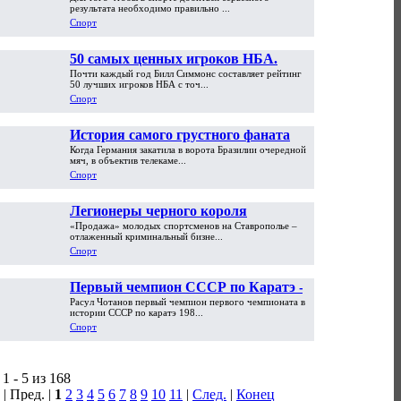
результата необходимо правильно ...
Спорт
50 самых ценных игроков НБА.
Почти каждый год Билл Симмонс составляет рейтинг
Часть первая
50 лучших игроков НБА с точ...
Спорт
История самого грустного фаната
Когда Германия закатила в ворота Бразилии очередной
мира. «На ЧМ-2002 я обменял
мяч, в объектив телекаме...
машину на PlayStation»
Спорт
Легионеры черного короля
«Продажа» молодых спортсменов на Ставрополье –
отлаженный криминальный бизне...
Спорт
Первый чемпион СССР по Каратэ -
Расул Чотанов первый чемпион первого чемпионата в
Расул Чотанов
истории СССР по каратэ 198...
Спорт
1 - 5 из 168
| Пред. |
1
2
3
4
5
6
7
8
9
10
11
|
След.
|
Конец