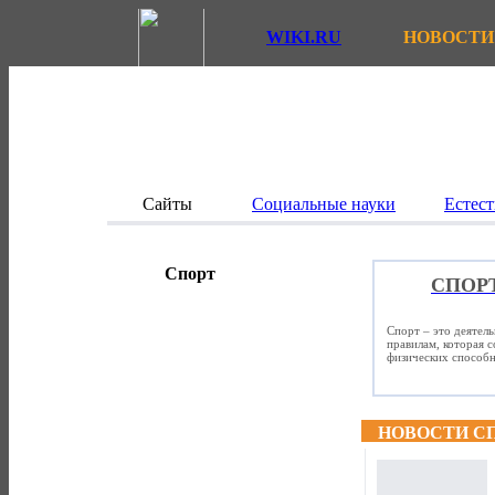
WIKI.RU
НОВОСТИ
Сайты
Социальные науки
Естест
Спорт
СПОР
Спорт – это деятел
правилам, которая 
физических способно
НОВОСТИ С