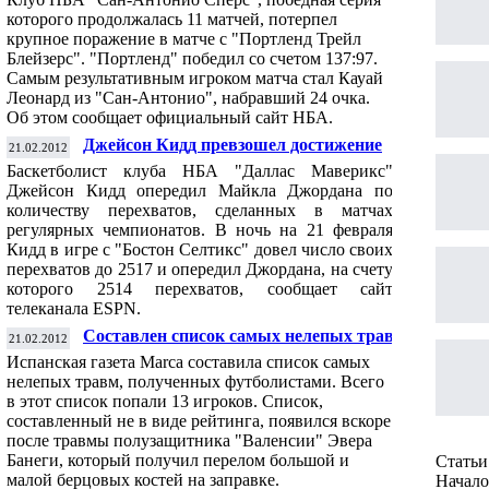
которого продолжалась 11 матчей, потерпел
крупное поражение в матче с "Портленд Трейл
Блейзерс". "Портленд" победил со счетом 137:97.
Самым результативным игроком матча стал Кауай
Леонард из "Сан-Антонио", набравший 24 очка.
Об этом сообщает официальный сайт НБА.
Джейсон Кидд превзошел достижение
21.02.2012
Майкла Джордана
Баскетболист клуба НБА "Даллас Маверикс"
Джейсон Кидд опередил Майкла Джордана по
количеству перехватов, сделанных в матчах
регулярных чемпионатов. В ночь на 21 февраля
Кидд в игре с "Бостон Селтикс" довел число своих
перехватов до 2517 и опередил Джордана, на счету
которого 2514 перехватов, сообщает сайт
телеканала ESPN.
Составлен список самых нелепых травм
21.02.2012
футболистов
Испанская газета Marca составила список самых
нелепых травм, полученных футболистами. Всего
в этот список попали 13 игроков. Список,
составленный не в виде рейтинга, появился вскоре
после травмы полузащитника "Валенсии" Эвера
Банеги, который
получил
перелом большой и
Статьи 
малой берцовых костей на заправке.
Начало 