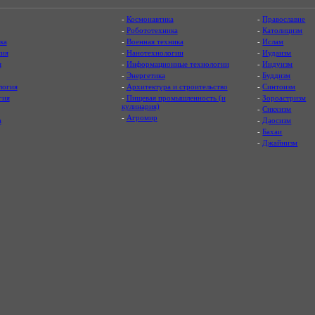
-
Космонавтика
-
Православие
-
Робототехника
-
Католицизм
ка
-
Военная техника
-
Ислам
ия
-
Нанотехнологии
-
Иудаизм
я
-
Информационные технологии
-
Индуизм
-
Энергетика
-
Буддизм
логия
-
Архитектура и строительство
-
Синтоизм
гия
-
Пищевая промышленность (и
-
Зороастризм
кулинария)
-
Сикхизм
-
Агромир
а
-
Даосизм
-
Бахаи
-
Джайнизм