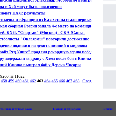
ийский шахматист Александр Морозевич выиграл
ир в Латвии
ра и Хэй могут быть пожизненно
валифицированы за драку
ионат НХЛ: результаты
тсмены из Франции из Казахстана стали первыми
дителями уникальной лыжной гонки “Апхилл трофи”
кая сборная России заняла 4-е место на командном
ионате Европы по бадминтону
ей. КХЛ. "Спартак" (Москва) - СКА (Санкт-
бург). 4:2
етболисты "Оклахомы" повторили достижение
дана и Пиппена
денко поднялся на девять позиций в мировом
инге
ройт Ред Уингс" продлил рекордную серию побед
ру задержали за драку с Хэем после боя с Кличко
лий Кличко выиграл бой у Дерека Чисоры
 9260 из 11022
|
458
459
460
461
462
463
464
465
466
467
468
|
След.
|
ственные и точные науки
Техника и технологии
Религии