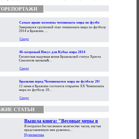
ТОРЕПОРТАЖИ
Самые яркие моменты чемпионата мира по футболу
Завершился групповой этап чемпионата мира по футболу
2014
2014 в Бразилии. ...
Спорт
46-метровый Иисус для Кубка мира 2014
Гигантская надувная копия Бразильской статуи Христа
Спасителя заплыла&...
Спорт
Бразилия перед Чемпионатом мира по футболу 2014
12 июня в Бразилии состоится открытие XX Чемпионата
мира по футболу 20...
Спорт
ЖИЕ СТАТЬИ
Вышла книга: "Весовые меры в
Я потратил бесчисленное количество часов, изучая
торговой практике Античности и
представленную мне рукопись...
Средневековья"
Нумизматика