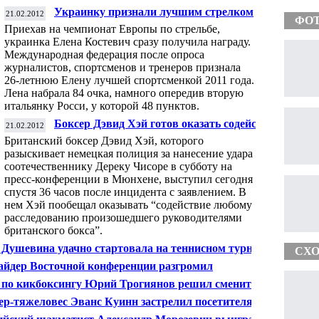
Украинку признали лучшим стрелком
21.02.2012
ФО
планеты
Приехав на чемпионат Европы по
стрельбе
,
украинка Елена Костевич сразу получила награду.
Международная федерация после опроса
журналистов, спортсменов и тренеров признала
26-летнюю Елену
лучшей спортсменкой
2011 года.
Лена набрала 84 очка, намного опередив вторую
итальянку Росси, у которой 48 пунктов.
Боксер Дэвид Хэй готов оказать содействие
21.02.2012
расследованию драки с Чисорой
Британский боксер Дэвид Хэй, которого
разыскивает немецкая полиция за нанесение удара
соотечественнику Дереку Чисоре в субботу на
пресс-конференции в Мюнхене, выступил сегодня
спустя 36 часов после инцидента с заявлением. В
нем Хэй пообещал оказывать “содействие любому
расследованию произошедшего руководителями
британского бокса”.
 Душевина удачно стартовала на теннисном турнире в
СХО
А
айдер Восточной конференции разгромил
ингтон Кэпиталс"
 по кикбоксингу Юрий Трогиянов решил сменить
вую категорию
ер-тяжеловес Эванс Куинн застрелил посетителя
орана