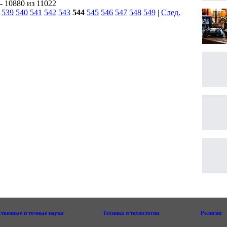
- 10880 из 11022
|
539
540
541
542
543
544
545
546
547
548
549
|
След.
|
ственные и точные науки
Техника и технологии
Религии