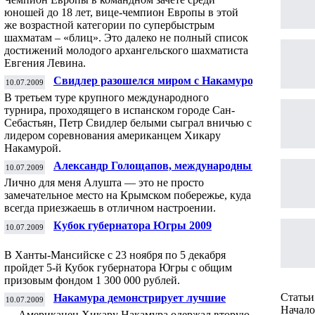
юношей до 18 лет, вице-чемпион Европы в этой
же возрастной категории по супербыстрым
шахматам – «блиц». Это далеко не полный список
достижений молодого архангельского шахматиста
Евгения Левина.
Свидлер разошелся миром с Накамурой на
10.07.2009
турнире в Сан-Себястьяне
В третьем туре крупного международного
турнира, проходящего в испанском городе Сан-
Себастьян, Петр Свидлер белыми сыграл вничью с
лидером соревнования американцем Хикару
Накамурой.
Александр Голощапов, международный
10.07.2009
гроссмейстер: &quot;И вновь в
Лично для меня Алушта — это не просто
Алушту!&quot;
замечательное место на Крымском побережье, куда
всегда приезжаешь в отличном настроении.
Кубок губернатора Югры 2009
10.07.2009
В Ханты-Мансийске с 23 ноября по 5 декабря
пройдет 5-й Кубок губернатора Югры с общим
призовым фондом 1 300 000 рублей.
Статьи 
Накамура демонстрирует лучшие
10.07.2009
показатели в Сан-Себастьяне
Начало 
Американец Хикару Накамура одержал вторую