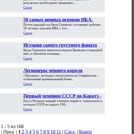
результата необходимо правильно ...
Спорт
50 самых ценных игроков НБА.
Почти каждый год Билл Симмонс составляет рейтинг
Часть первая
50 лучших игроков НБА с точ...
Спорт
История самого грустного фаната
Когда Германия закатила в ворота Бразилии очередной
мира. «На ЧМ-2002 я обменял
мяч, в объектив телекаме...
машину на PlayStation»
Спорт
Легионеры черного короля
«Продажа» молодых спортсменов на Ставрополье –
отлаженный криминальный бизне...
Спорт
Первый чемпион СССР по Каратэ -
Расул Чотанов первый чемпион первого чемпионата в
Расул Чотанов
истории СССР по каратэ 198...
Спорт
1 - 5 из 168
| Пред. |
1
2
3
4
5
6
7
8
9
10
11
|
След.
|
Конец