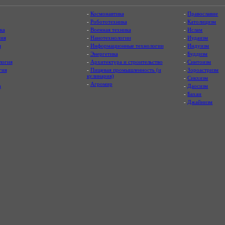
-
Космонавтика
-
Православие
-
Робототехника
-
Католицизм
ка
-
Военная техника
-
Ислам
ия
-
Нанотехнологии
-
Иудаизм
я
-
Информационные технологии
-
Индуизм
-
Энергетика
-
Буддизм
логия
-
Архитектура и строительство
-
Синтоизм
гия
-
Пищевая промышленность (и
-
Зороастризм
кулинария)
-
Сикхизм
-
Агромир
а
-
Даосизм
-
Бахаи
-
Джайнизм