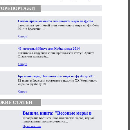
ТОРЕПОРТАЖИ
Самые яркие моменты чемпионата мира по футболу
Завершился групповой этап чемпионата мира по футболу
2014
2014 в Бразилии. ...
Спорт
46-метровый Иисус для Кубка мира 2014
Гигантская надувная копия Бразильской статуи Христа
Спасителя заплыла&...
Спорт
Бразилия перед Чемпионатом мира по футболу 2014
12 июня в Бразилии состоится открытие XX Чемпионата
мира по футболу 20...
Спорт
ЖИЕ СТАТЬИ
Вышла книга: "Весовые меры в
Я потратил бесчисленное количество часов, изучая
торговой практике Античности и
представленную мне рукопись...
Средневековья"
Нумизматика