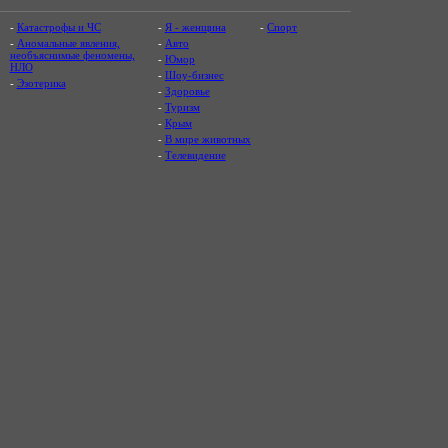
-
Катастрофы и ЧС
-
Я - женщина
-
Спорт
-
Аномальные явления,
-
Авто
необъяснимые феномены,
-
Юмор
НЛО
-
Шоу-бизнес
-
Эзотерика
-
Здоровье
-
Туризм
-
Крым
-
В мире животных
-
Телевидение