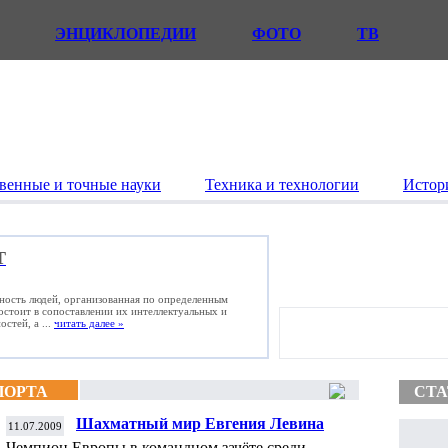
ЭНЦИКЛОПЕДИИ
ФОТО
ТВ
венные и точные науки
Техника и технологии
Истор
Т
ьность людей, организованная по определенным
состоит в сопоставлении их интеллектуальных и
стей, а ...
читать далее »
ПОРТА
СТА
Шахматный мир Евгения Левина
11.07.2009
Чемпион Европы в командном зачёте среди