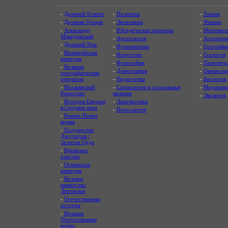
-
Древний Египет
-
Политика
-
Химия
-
Древняя Греция
-
Экономика
-
Физика
-
Александр
-
Юридическая практика
-
Математи
Македонский
-
Археология
-
Астроном
-
Древний Рим
-
Нумизматика
-
Географи
-
Византийская
-
Искусство
-
Геология
империя
-
Философия
-
Палеонто
-
Великие
-
Демография
-
Океаноло
географические
открытия
-
Педагогика
-
Биология
-
Итальянский
-
Социология и социальные
-
Медицин
Ренессанс
явления
-
Экология
-
История Европы
-
Лингвистика
в Средние века
-
Психология
-
Раннее Новое
время
-
Государство
Джучидов /
Золотая Орда
-
Крымское
ханство
-
Османская
империя
-
Великое
княжество
Литовское
-
Отечественная
история
-
Великая
Отечественная
война