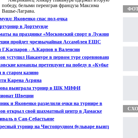
победу, белыми переиграв француза Максима
ФО
Вашье-Лаграва.
мунд: Яковенко спас пол-очка
ртурнир в Дортмунде
аты на празднике «Московский спорт в Лужниках»
еции пройдет чрезвычайная Ассамблея ЕШС
 Г.Каспаров - А.Карпов в Валенсии
ов уступил Накамуре в первом туре соревнований в
Себастьяне
овские команды претендуют на победу в «Кубке
и»
 в старом казино
ти Карена Асряна
ова выиграла турнир в ШК МИФИ
ионат Швеции
ник и Яковенко разделили очки на турнире в
мунде
СХО
ов открыл свой шахматный центр в Дамаске
иваль в Сан-Себастьяне
ресный турнир на Чистопрудном бульваре выиграла
кова