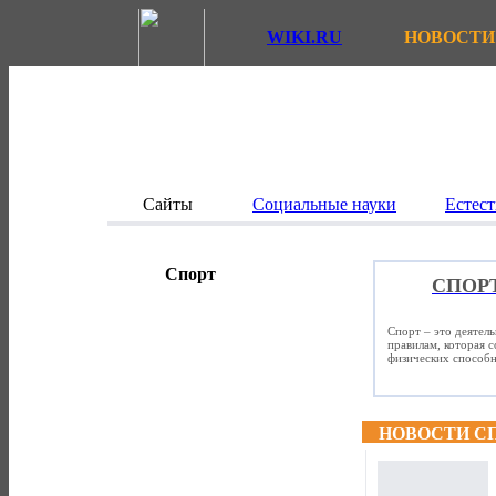
WIKI.RU
НОВОСТИ
Сайты
Социальные науки
Естест
Спорт
СПОР
Спорт – это деятел
правилам, которая 
физических способно
НОВОСТИ С