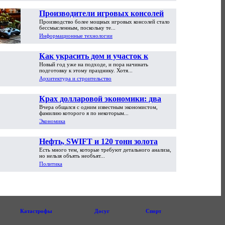
Производители игровых консолей
Производство более мощных игровых консолей стало
достигли предела возможностей
бессмысленным, поскольку те...
Информационные технологии
Как украсить дом и участок к
Новый год уже на подходе, и пора начинать
Новому году
подготовку к этому празднику. Хотя...
Архитектура и строительство
Крах долларовой экономики: два
Вчера общался с одним известным экономистом,
пути обрушения
фамилию которого я по некоторым...
Экономика
Нефть, SWIFT и 120 тонн золота
Есть много тем, которые требуют детального анализа,
но нельзя объять необъят...
Политика
Катастрофы
Досуг
Спорт