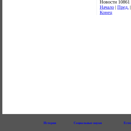
Новости 10861 
Начало
|
Пред.
Конец
История
Социальные науки
Есте