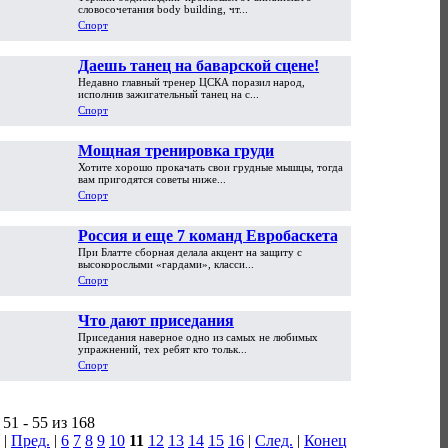
словосочетания body building, чт...
Спорт
Даешь танец на баварской сцене!
Недавно главный тренер ЦСКА поразил народ,
исполнив зажигательный танец на с...
Спорт
Мощная тренировка груди
Хотите хорошо прокачать свои грудные мышцы, тогда
вам пригодятся советы ниже...
Спорт
Россия и еще 7 команд Евробаскета,
При Блатте сборная делала акцент на защиту с
которых вы не узнаете
высокорослыми «гардами», класси...
Спорт
Что дают приседания
Приседания наверное одно из самых не любимых
упражнений, тех ребят кто тольк...
Спорт
51 - 55 из 168
|
Пред.
|
6
7
8
9
10
11
12
13
14
15
16
|
След.
|
Конец