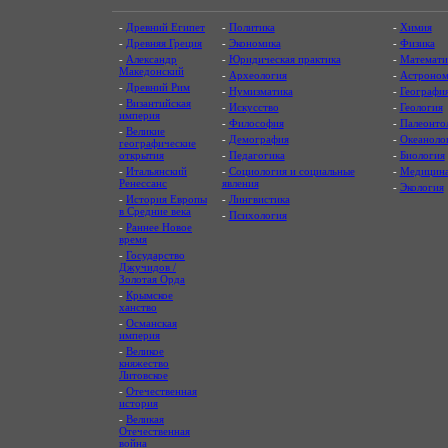
-
Древний Египет
-
Политика
-
Химия
-
Древняя Греция
-
Экономика
-
Физика
-
Александр
-
Юридическая практика
-
Математи
Македонский
-
Археология
-
Астроном
-
Древний Рим
-
Нумизматика
-
Географи
-
Византийская
-
Искусство
-
Геология
империя
-
Философия
-
Палеонто
-
Великие
-
Демография
-
Океаноло
географические
открытия
-
Педагогика
-
Биология
-
Итальянский
-
Социология и социальные
-
Медицин
Ренессанс
явления
-
Экология
-
История Европы
-
Лингвистика
в Средние века
-
Психология
-
Раннее Новое
время
-
Государство
Джучидов /
Золотая Орда
-
Крымское
ханство
-
Османская
империя
-
Великое
княжество
Литовское
-
Отечественная
история
-
Великая
Отечественная
война