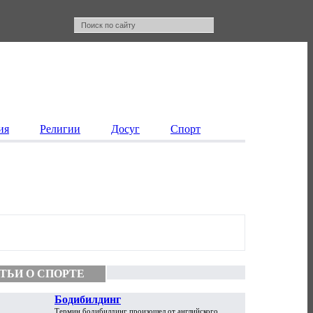
ия
Религии
Досуг
Спорт
ТЬИ О СПОРТЕ
Бодибилдинг
Термин бодибилдинг произошел от английского