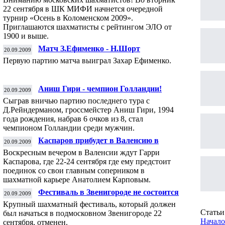
22 сентября в ШК МИФИ начнется очередной
турнир «Осень в Коломенском 2009».
Приглашаются шахматисты с рейтингом ЭЛО от
1900 и выше.
Матч З.Ефименко - Н.Шорт
20.09.2009
Первую партию матча выиграл Захар Ефименко.
Аниш Гири - чемпион Голландии!
20.09.2009
Сыграв вничью партию последнего тура с
Д.Рейндерманом, гроссмейстер Аниш Гири, 1994
года рождения, набрав 6 очков из 8, стал
чемпионом Голландии среди мужчин.
Каспаров прибудет в Валенсию в
20.09.2009
воскресенье
Воскресным вечером в Валенсии ждут Гарри
Каспарова, где 22-24 сентября где ему предстоит
поединок со свои главным соперником в
шахматной карьере Анатолием Карповым.
Фестиваль в Звенигороде не состоится
20.09.2009
Крупный шахматный фестиваль, который должен
Статьи 
был начаться в подмосковном Звенигороде 22
Начало
сентября, отменен.