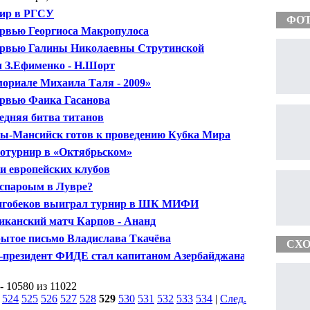
ир в РГСУ
ФО
рвью Георгиоса Макропулоса
рвью Галины Николаевны Струтинской
 З.Ефименко - Н.Шорт
ориале Михаила Таля - 2009»
рвью Фаика Гасанова
едняя битва титанов
ы-Мансийск готов к проведению Кубка Мира
отурнир в «Октябрьском»
и европейских клубов
спароым в Лувре?
гобеков выиграл турнир в ШК МИФИ
иканский матч Карпов - Ананд
ытое письмо Владислава Ткачёва
СХО
-президент ФИДЕ стал капитаном Азербайджана
- 10580 из 11022
|
524
525
526
527
528
529
530
531
532
533
534
|
След.
|