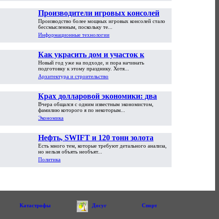
Производители игровых консолей
Производство более мощных игровых консолей стало
достигли предела возможностей
бессмысленным, поскольку те...
Информационные технологии
Как украсить дом и участок к
Новый год уже на подходе, и пора начинать
Новому году
подготовку к этому празднику. Хотя...
Архитектура и строительство
Крах долларовой экономики: два
Вчера общался с одним известным экономистом,
пути обрушения
фамилию которого я по некоторым...
Экономика
Нефть, SWIFT и 120 тонн золота
Есть много тем, которые требуют детального анализа,
но нельзя объять необъят...
Политика
Катастрофы
Досуг
Спорт