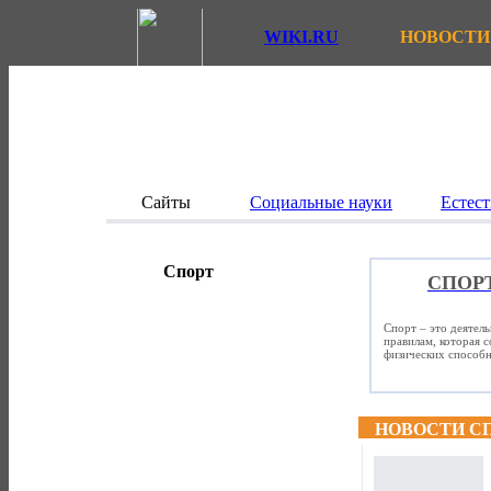
WIKI.RU
НОВОСТИ
Сайты
Социальные науки
Естест
Спорт
СПОР
Спорт – это деятел
правилам, которая 
физических способно
НОВОСТИ С