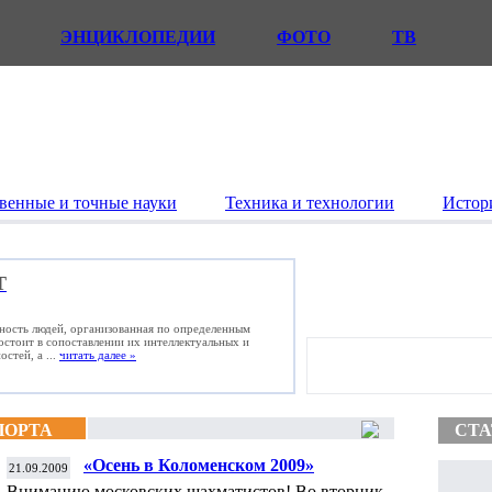
ЭНЦИКЛОПЕДИИ
ФОТО
ТВ
венные и точные науки
Техника и технологии
Истор
Т
ьность людей, организованная по определенным
состоит в сопоставлении их интеллектуальных и
стей, а ...
читать далее »
ПОРТА
СТА
«Осень в Коломенском 2009»
21.09.2009
Вниманию московских шахматистов! Во вторник