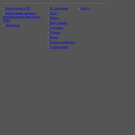
-
Катастрофы и ЧС
-
Я - женщина
-
Спорт
-
Аномальные явления,
-
Авто
необъяснимые феномены,
-
Юмор
НЛО
-
Шоу-бизнес
-
Эзотерика
-
Здоровье
-
Туризм
-
Крым
-
В мире животных
-
Телевидение