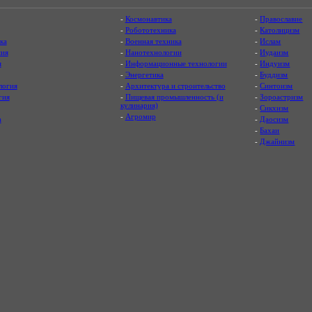
-
Космонавтика
-
Православие
-
Робототехника
-
Католицизм
ка
-
Военная техника
-
Ислам
ия
-
Нанотехнологии
-
Иудаизм
я
-
Информационные технологии
-
Индуизм
-
Энергетика
-
Буддизм
логия
-
Архитектура и строительство
-
Синтоизм
гия
-
Пищевая промышленность (и
-
Зороастризм
кулинария)
-
Сикхизм
-
Агромир
а
-
Даосизм
-
Бахаи
-
Джайнизм