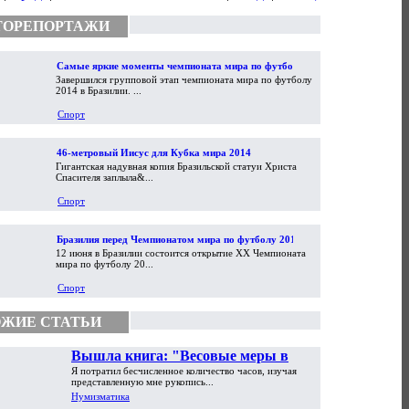
ТОРЕПОРТАЖИ
Самые яркие моменты чемпионата мира по футболу
Завершился групповой этап чемпионата мира по футболу
2014
2014 в Бразилии. ...
Спорт
46-метровый Иисус для Кубка мира 2014
Гигантская надувная копия Бразильской статуи Христа
Спасителя заплыла&...
Спорт
Бразилия перед Чемпионатом мира по футболу 2014
12 июня в Бразилии состоится открытие XX Чемпионата
мира по футболу 20...
Спорт
ЖИЕ СТАТЬИ
Вышла книга: "Весовые меры в
Я потратил бесчисленное количество часов, изучая
торговой практике Античности и
представленную мне рукопись...
Средневековья"
Нумизматика