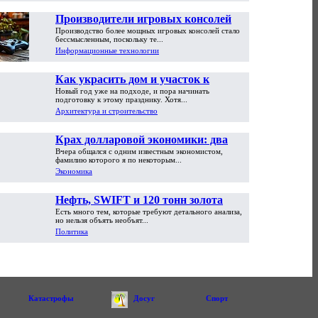
Производители игровых консолей
Производство более мощных игровых консолей стало
достигли предела возможностей
бессмысленным, поскольку те...
Информационные технологии
Как украсить дом и участок к
Новый год уже на подходе, и пора начинать
Новому году
подготовку к этому празднику. Хотя...
Архитектура и строительство
Крах долларовой экономики: два
Вчера общался с одним известным экономистом,
пути обрушения
фамилию которого я по некоторым...
Экономика
Нефть, SWIFT и 120 тонн золота
Есть много тем, которые требуют детального анализа,
но нельзя объять необъят...
Политика
Катастрофы
Досуг
Спорт