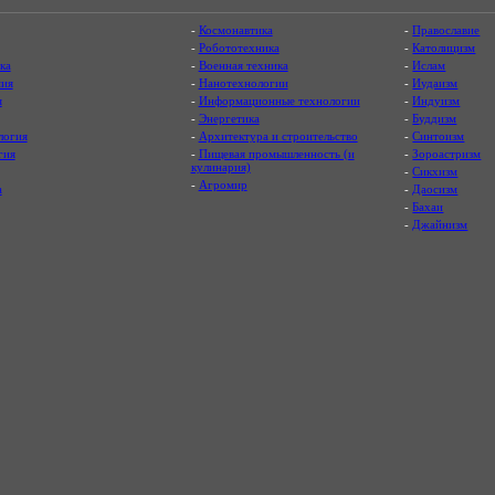
-
Космонавтика
-
Православие
-
Робототехника
-
Католицизм
ка
-
Военная техника
-
Ислам
ия
-
Нанотехнологии
-
Иудаизм
я
-
Информационные технологии
-
Индуизм
-
Энергетика
-
Буддизм
логия
-
Архитектура и строительство
-
Синтоизм
гия
-
Пищевая промышленность (и
-
Зороастризм
кулинария)
-
Сикхизм
-
Агромир
а
-
Даосизм
-
Бахаи
-
Джайнизм