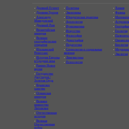
-
Древний Египет
-
Политика
-
Химия
-
Древняя Греция
-
Экономика
-
Физика
-
Александр
-
Юридическая практика
-
Математи
Македонский
-
Археология
-
Астроном
-
Древний Рим
-
Нумизматика
-
Географи
-
Византийская
-
Искусство
-
Геология
империя
-
Философия
-
Палеонто
-
Великие
-
Демография
-
Океаноло
географические
открытия
-
Педагогика
-
Биология
-
Итальянский
-
Социология и социальные
-
Медицин
Ренессанс
явления
-
Экология
-
История Европы
-
Лингвистика
в Средние века
-
Психология
-
Раннее Новое
время
-
Государство
Джучидов /
Золотая Орда
-
Крымское
ханство
-
Османская
империя
-
Великое
княжество
Литовское
-
Отечественная
история
-
Великая
Отечественная
война