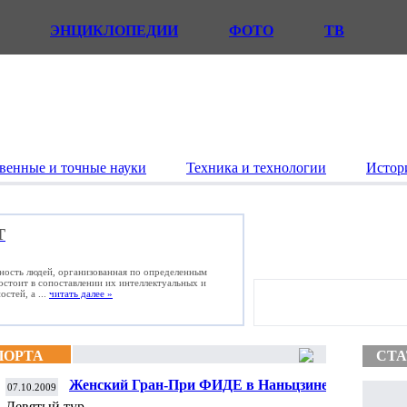
ЭНЦИКЛОПЕДИИ
ФОТО
ТВ
венные и точные науки
Техника и технологии
Истор
Т
ьность людей, организованная по определенным
состоит в сопоставлении их интеллектуальных и
стей, а ...
читать далее »
ПОРТА
СТА
Женский Гран-При ФИДЕ в Наньцзине
07.10.2009
Девятый тур.