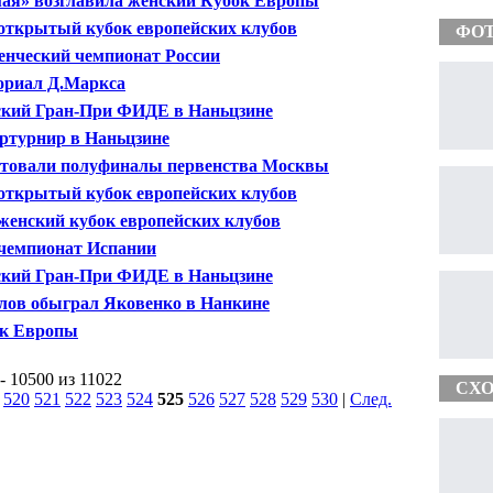
ая» возглавила женский Кубок Европы
 открытый кубок европейских клубов
ФО
енческий чемпионат России
риал Д.Маркса
кий Гран-При ФИДЕ в Наньцзине
ртурнир в Наньцзине
товали полуфиналы первенства Москвы
 открытый кубок европейских клубов
 женский кубок европейских клубов
 чемпионат Испании
кий Гран-При ФИДЕ в Наньцзине
лов обыграл Яковенко в Нанкине
к Европы
- 10500 из 11022
СХО
|
520
521
522
523
524
525
526
527
528
529
530
|
След.
|