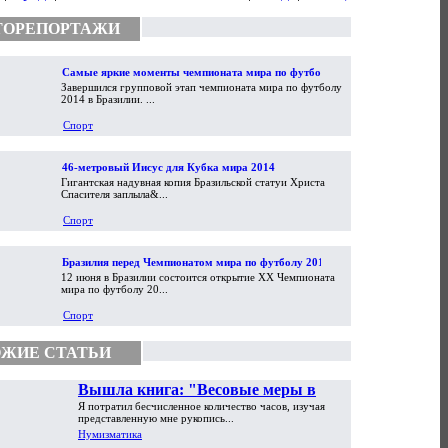
ТОРЕПОРТАЖИ
Самые яркие моменты чемпионата мира по футболу
Завершился групповой этап чемпионата мира по футболу
2014
2014 в Бразилии. ...
Спорт
46-метровый Иисус для Кубка мира 2014
Гигантская надувная копия Бразильской статуи Христа
Спасителя заплыла&...
Спорт
Бразилия перед Чемпионатом мира по футболу 2014
12 июня в Бразилии состоится открытие XX Чемпионата
мира по футболу 20...
Спорт
ЖИЕ СТАТЬИ
Вышла книга: "Весовые меры в
Я потратил бесчисленное количество часов, изучая
торговой практике Античности и
представленную мне рукопись...
Средневековья"
Нумизматика