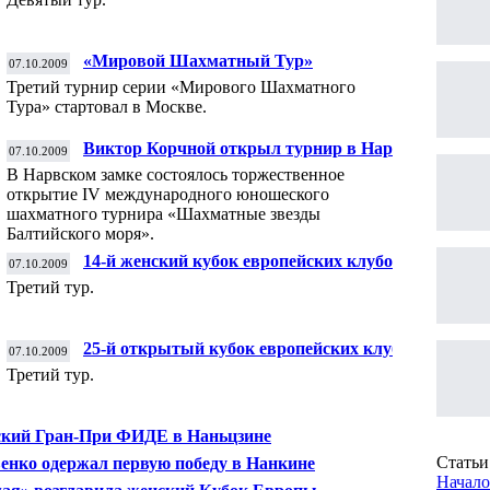
«Мировой Шахматный Тур»
07.10.2009
Третий турнир серии «Мирового Шахматного
Тура» стартовал в Москве.
Виктор Корчной открыл турнир в Нарве
07.10.2009
В Нарвском замке состоялось торжественное
открытие IV международного юношеского
шахматного турнира «Шахматные звезды
Балтийского моря».
14-й женский кубок европейских клубов
07.10.2009
Третий тур.
25-й открытый кубок европейских клубов
07.10.2009
Третий тур.
кий Гран-При ФИДЕ в Наньцзине
Статьи 
енко одержал первую победу в Нанкине
Начало