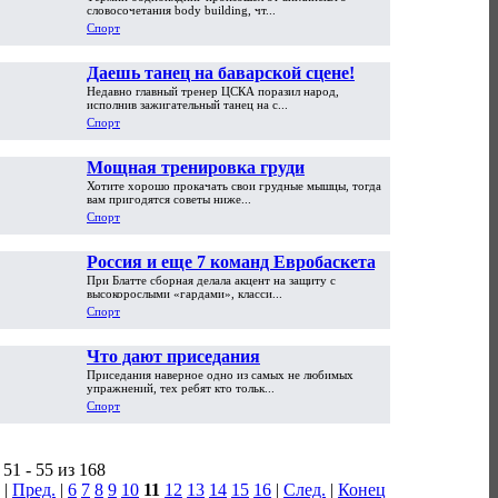
словосочетания body building, чт...
Спорт
Даешь танец на баварской сцене!
Недавно главный тренер ЦСКА поразил народ,
исполнив зажигательный танец на с...
Спорт
Мощная тренировка груди
Хотите хорошо прокачать свои грудные мышцы, тогда
вам пригодятся советы ниже...
Спорт
Россия и еще 7 команд Евробаскета,
При Блатте сборная делала акцент на защиту с
которых вы не узнаете
высокорослыми «гардами», класси...
Спорт
Что дают приседания
Приседания наверное одно из самых не любимых
упражнений, тех ребят кто тольк...
Спорт
51 - 55 из 168
|
Пред.
|
6
7
8
9
10
11
12
13
14
15
16
|
След.
|
Конец