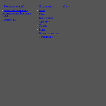
-
Катастрофы и ЧС
-
Я - женщина
-
Спорт
-
Аномальные явления,
-
Авто
необъяснимые феномены,
-
Юмор
НЛО
-
Шоу-бизнес
-
Эзотерика
-
Здоровье
-
Туризм
-
Крым
-
В мире животных
-
Телевидение