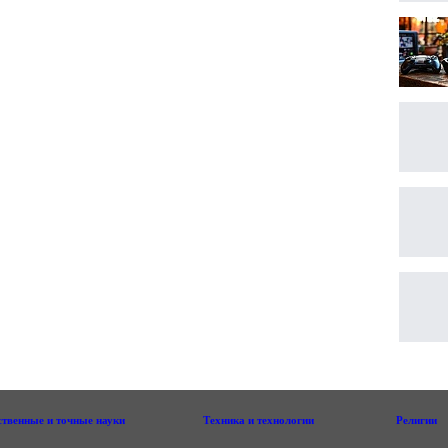
ственные и точные науки
Техника и технологии
Религии