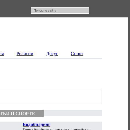
ия
Религии
Досуг
Спорт
ТЬИ О СПОРТЕ
Бодибилдинг
Термин бодибилдинг произошел от английского