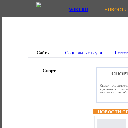
WIKI.RU
НОВОСТИ
Сайты
Социальные науки
Естест
Спорт
СПОР
Спорт – это деятел
правилам, которая 
физических способно
НОВОСТИ С