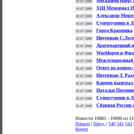
Москвичи Наер, 
03.07.2009
Open
ХIII Мемориал П
03.07.2009
Александр Мороз
03.07.2009
были такие момен
Супертурнир в Д
03.07.2009
Город Крамника
03.07.2009
Интервью С.Дол
02.07.2009
Драгомарецкий и
02.07.2009
турнире «Москов
Worldopen в Фи
02.07.2009
Международный ф
02.07.2009
Ответ на вопрос
02.07.2009
Интервью Т. Рад
01.07.2009
Карпов выиграл 
01.07.2009
Наталья Погонин
01.07.2009
Cупертурнир в Д
01.07.2009
Сборная России 
01.07.2009
составом
Новости 10881 - 10900 из 1
Начало
|
Пред.
|
540
541
542
Конец