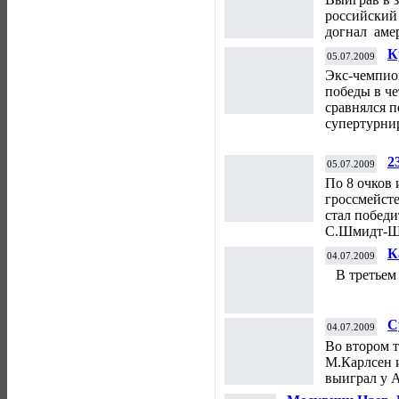
российский
догнал аме
К
05.07.2009
Д
Экс-чемпио
победы в ч
сравнялся 
супертурни
2
05.07.2009
По 8 очков 
гроссмейст
стал побед
С.Шмидт-Ше
К
04.07.2009
В третьем 
С
04.07.2009
Во втором т
М.Карлсен 
выиграл у 