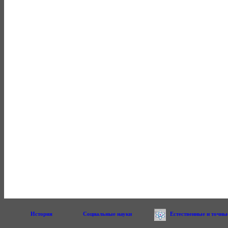
История
Социальные науки
Естественные и точны