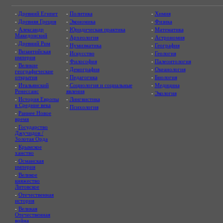
-
Древний Египет
-
Политика
-
Химия
-
Древняя Греция
-
Экономика
-
Физика
-
Александр
-
Юридическая практика
-
Математика
Македонский
-
Археология
-
Астрономия
-
Древний Рим
-
Нумизматика
-
География
-
Византийская
-
Искусство
-
Геология
империя
-
Философия
-
Палеонтология
-
Великие
-
Демография
-
Океанология
географические
открытия
-
Педагогика
-
Биология
-
Итальянский
-
Социология и социальные
-
Медицина
Ренессанс
явления
-
Экология
-
История Европы
-
Лингвистика
в Средние века
-
Психология
-
Раннее Новое
время
-
Государство
Джучидов /
Золотая Орда
-
Крымское
ханство
-
Османская
империя
-
Великое
княжество
Литовское
-
Отечественная
история
-
Великая
Отечественная
война