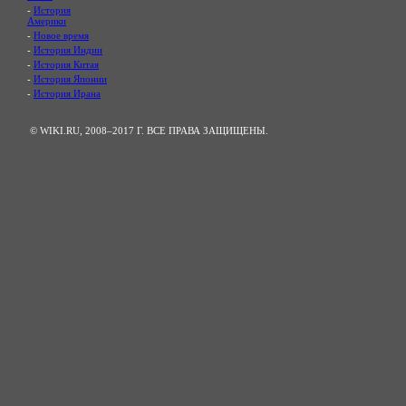
-
История
Америки
-
Новое время
-
История Индии
-
История Китая
-
История Японии
-
История Ирана
© WIKI.RU, 2008–2017 Г. ВСЕ ПРАВА ЗАЩИЩЕНЫ.