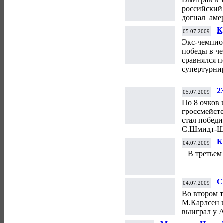
российский
догнал аме
К
05.07.2009
Д
Экс-чемпио
победы в ч
сравнялся 
супертурни
2
05.07.2009
По 8 очков 
гроссмейст
стал побед
С.Шмидт-Ше
К
04.07.2009
В третьем 
С
04.07.2009
Во втором т
М.Карлсен 
выиграл у 