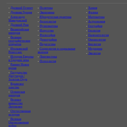
-
Древний Египет
-
Политика
-
Химия
-
Древняя Греция
-
Экономика
-
Физика
-
Александр
-
Юридическая практика
-
Математика
Македонский
-
Археология
-
Астрономия
-
Древний Рим
-
Нумизматика
-
География
-
Византийская
-
Искусство
-
Геология
империя
-
Философия
-
Палеонтология
-
Великие
-
Демография
-
Океанология
географические
открытия
-
Педагогика
-
Биология
-
Итальянский
-
Социология и социальные
-
Медицина
Ренессанс
явления
-
Экология
-
История Европы
-
Лингвистика
в Средние века
-
Психология
-
Раннее Новое
время
-
Государство
Джучидов /
Золотая Орда
-
Крымское
ханство
-
Османская
империя
-
Великое
княжество
Литовское
-
Отечественная
история
-
Великая
Отечественная
война