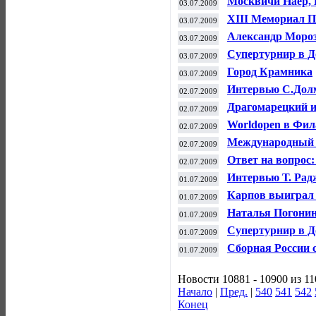
Москвичи Наер, 
03.07.2009
Open
ХIII Мемориал П
03.07.2009
Александр Мороз
03.07.2009
были такие момен
Супертурнир в Д
03.07.2009
Город Крамника
03.07.2009
Интервью С.Дол
02.07.2009
Драгомарецкий и
02.07.2009
турнире «Москов
Worldopen в Фи
02.07.2009
Международный ф
02.07.2009
Ответ на вопрос
02.07.2009
Интервью Т. Рад
01.07.2009
Карпов выиграл 
01.07.2009
Наталья Погонин
01.07.2009
Cупертурнир в Д
01.07.2009
Сборная России 
01.07.2009
составом
Новости 10881 - 10900 из 1
Начало
|
Пред.
|
540
541
542
Конец