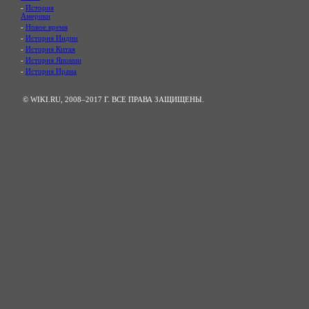
-
История
Америки
-
Новое время
-
История Индии
-
История Китая
-
История Японии
-
История Ирана
© WIKI.RU, 2008–2017 Г. ВСЕ ПРАВА ЗАЩИЩЕНЫ.