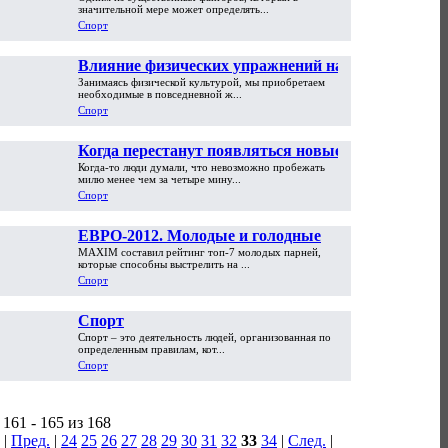
значительной мере может определять...
Спорт
Влияние физических упражнений на
Занимаясь физической культурой, мы при­обретаем
организм
необходимые в повседневной ж...
Спорт
Когда перестанут появляться новые
Когда-то люди думали, что невозможно пробежать
спортивные рекорды?
милю менее чем за четыре мину...
Спорт
ЕВРО-2012. Молодые и голодные
MAXIM составил рейтинг топ-7 молодых парней,
которые способны выстрелить на ...
Спорт
Спорт
Спорт – это деятельность людей, организованная по
определенным правилам, кот...
Спорт
161 - 165 из 168
|
Пред.
|
24
25
26
27
28
29
30
31
32
33
34
|
След.
|