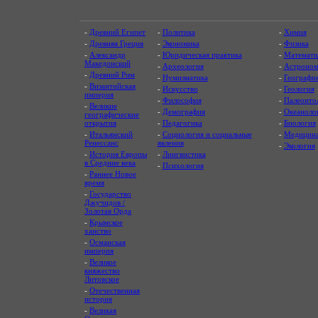
-
Древний Египет
-
Политика
-
Химия
-
Древняя Греция
-
Экономика
-
Физика
-
Александр
-
Юридическая практика
-
Математи
Македонский
-
Археология
-
Астроном
-
Древний Рим
-
Нумизматика
-
Географи
-
Византийская
-
Искусство
-
Геология
империя
-
Философия
-
Палеонто
-
Великие
-
Демография
-
Океаноло
географические
открытия
-
Педагогика
-
Биология
-
Итальянский
-
Социология и социальные
-
Медицин
Ренессанс
явления
-
Экология
-
История Европы
-
Лингвистика
в Средние века
-
Психология
-
Раннее Новое
время
-
Государство
Джучидов /
Золотая Орда
-
Крымское
ханство
-
Османская
империя
-
Великое
княжество
Литовское
-
Отечественная
история
-
Великая