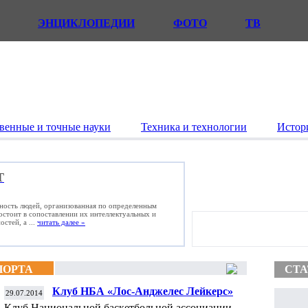
ЭНЦИКЛОПЕДИИ
ФОТО
ТВ
венные и точные науки
Техника и технологии
Истор
Т
ьность людей, организованная по определенным
состоит в сопоставлении их интеллектуальных и
стей, а ...
читать далее »
ПОРТА
СТА
Клуб НБА «Лос-Анджелес Лейкерс»
29.07.2014
объявил имя нового главного тренера
Клуб Национальной баскетбольной ассоциации