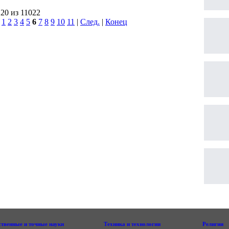
120 из 11022
|
1
2
3
4
5
6
7
8
9
10
11
|
След.
|
Конец
ственные и точные науки
Техника и технологии
Религии