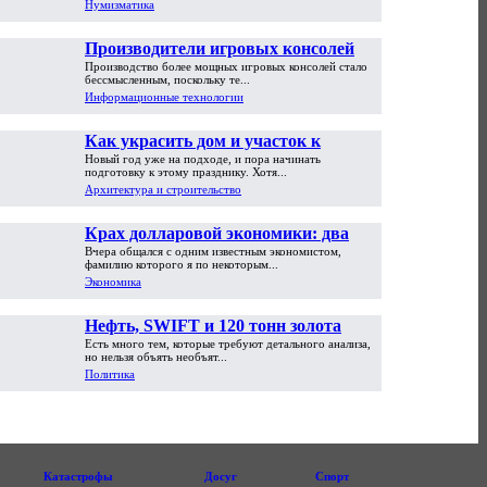
Нумизматика
Производители игровых консолей
Производство более мощных игровых консолей стало
достигли предела возможностей
бессмысленным, поскольку те...
Информационные технологии
Как украсить дом и участок к
Новый год уже на подходе, и пора начинать
Новому году
подготовку к этому празднику. Хотя...
Архитектура и строительство
Крах долларовой экономики: два
Вчера общался с одним известным экономистом,
пути обрушения
фамилию которого я по некоторым...
Экономика
Нефть, SWIFT и 120 тонн золота
Есть много тем, которые требуют детального анализа,
но нельзя объять необъят...
Политика
Катастрофы
Досуг
Спорт