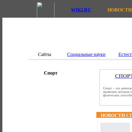
WIKI.RU
НОВОСТИ
Сайты
Социальные науки
Естест
Спорт
СПОР
Спорт – это деятел
правилам, которая 
физических способно
НОВОСТИ С