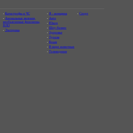
-
Катастрофы и ЧС
-
Я - женщина
-
Спорт
-
Аномальные явления,
-
Авто
необъяснимые феномены,
-
Юмор
НЛО
-
Шоу-бизнес
-
Эзотерика
-
Здоровье
-
Туризм
-
Крым
-
В мире животных
-
Телевидение