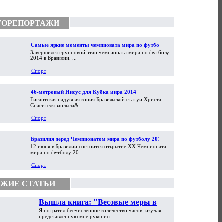
ТОРЕПОРТАЖИ
Самые яркие моменты чемпионата мира по футболу
Завершился групповой этап чемпионата мира по футболу
2014
2014 в Бразилии. ...
Спорт
46-метровый Иисус для Кубка мира 2014
Гигантская надувная копия Бразильской статуи Христа
Спасителя заплыла&...
Спорт
Бразилия перед Чемпионатом мира по футболу 2014
12 июня в Бразилии состоится открытие XX Чемпионата
мира по футболу 20...
Спорт
ЖИЕ СТАТЬИ
Вышла книга: "Весовые меры в
Я потратил бесчисленное количество часов, изучая
торговой практике Античности и
представленную мне рукопись...
Средневековья"