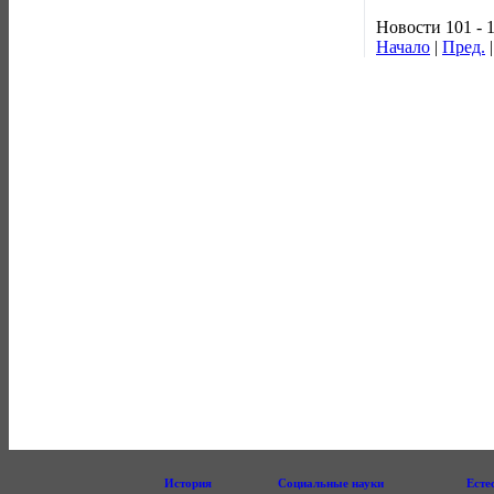
Новости 101 - 
Начало
|
Пред.
История
Социальные науки
Есте