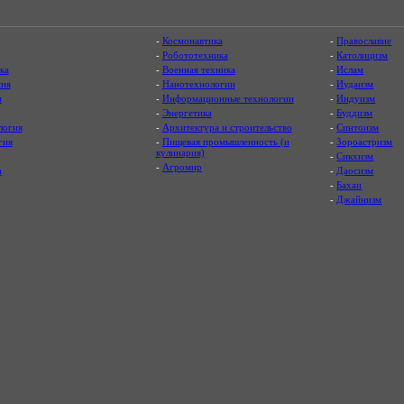
-
Космонавтика
-
Православие
-
Робототехника
-
Католицизм
ка
-
Военная техника
-
Ислам
ия
-
Нанотехнологии
-
Иудаизм
я
-
Информационные технологии
-
Индуизм
-
Энергетика
-
Буддизм
логия
-
Архитектура и строительство
-
Синтоизм
гия
-
Пищевая промышленность (и
-
Зороастризм
кулинария)
-
Сикхизм
-
Агромир
а
-
Даосизм
-
Бахаи
-
Джайнизм