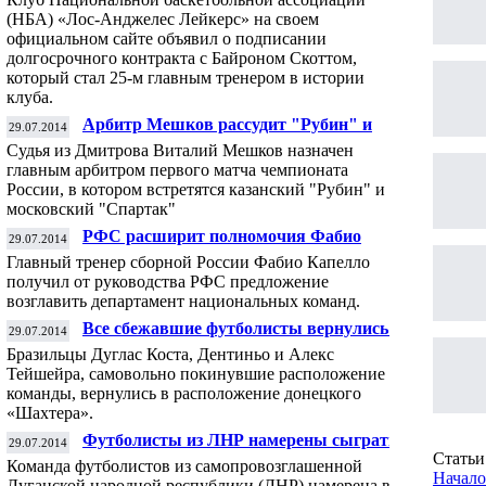
(НБА) «Лос-Анджелес Лейкерс» на своем
официальном сайте объявил о подписании
долгосрочного контракта с Байроном Скоттом,
который стал 25-м главным тренером в истории
клуба.
Арбитр Мешков рассудит "Рубин" и
29.07.2014
"Спартак" в первом матче ЧР
Судья из Дмитрова Виталий Мешков назначен
сезона-2014/15
главным арбитром первого матча чемпионата
России, в котором встретятся казанский "Рубин" и
московский "Спартак"
РФС расширит полномочия Фабио
29.07.2014
Капелло
Главный тренер сборной России Фабио Капелло
получил от руководства РФС предложение
возглавить департамент национальных команд.
Все сбежавшие футболисты вернулись в
29.07.2014
«Шахтер»
Бразильцы Дуглас Коста, Дентиньо и Алекс
Тейшейра, самовольно покинувшие расположение
команды, вернулись в расположение донецкого
«Шахтера».
Футболисты из ЛНР намерены сыграть
29.07.2014
товарищеский матч с сербами
Статьи 
Команда футболистов из самопровозглашенной
Начало
Луганской народной республики (ЛНР) намерена в