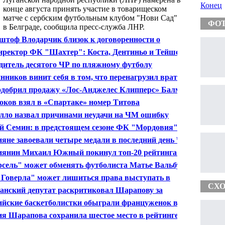
Конец
конце августа принять участие в товарищеском
матче с сербским футбольным клубом "Нови Сад"
ФО
в Белграде, сообщила пресс-служба ЛНР.
тоф Влодарчик близок к договоренности о
ерском бое с Григорием Дроздом в Москве
иректор ФК "Шахтер": Коста, Дентиньо и Тейшейра
улись в расположение команды
дитель десятого ЧР по пляжному футболу
делится в Волгограде
нников винит себя в том, что перенагрузил вратаря
феева на ЧМ
одобрил продажу «Лос-Анджелес Клипперс» Балмеру
ков взял в «Спартаке» номер Титова
лло назвал причинами неудачи на ЧМ ошибку
феева и неточность форвардов
 Семин: в предстоящем сезоне ФК "Мордовия" не
рен подстраиваться под соперников
ияне завоевали четыре медали в последний день ЧЕ
елотреку
иянин Михаил Южный покинул топ-20 рейтинга ATP
сель" может обменять футболиста Матье Вальбуэна
аленсию"
Говерла" может лишиться права выступать в
ионате Украины из-за финансовых проблем
СХО
анский депутат раскритиковал Шарапову за
итерский бизнес
ийские баскетболистки обыграли француженок в
ле юниорского ЧЕ
я Шарапова сохранила шестое место в рейтинге
A