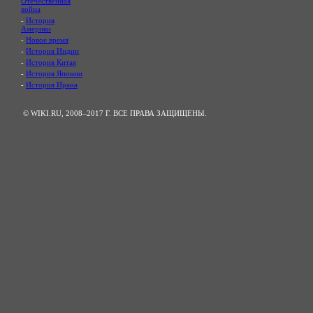
Отечественная
война
-
История
Америки
-
Новое время
-
История Индии
-
История Китая
-
История Японии
-
История Ирана
© WIKI.RU, 2008–2017 Г. ВСЕ ПРАВА ЗАЩИЩЕНЫ.