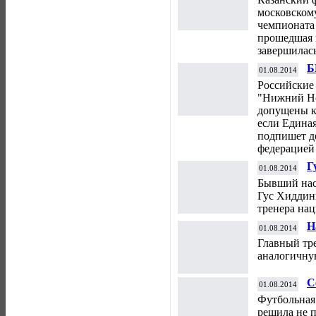
Р
московскому
чемпионата 
прошедшая 
завершилась
Б
01.08.2014
м
Российские
Е
"Нижний Но
допущены к 
если Единая
подпишет 
федерацией 
Г
01.08.2014
г
Бывший нас
ф
Гус Хиддинк
тренера на
Н
01.08.2014
х
Главный тр
аналогичну
С
01.08.2014
С
Футбольная
решила не п