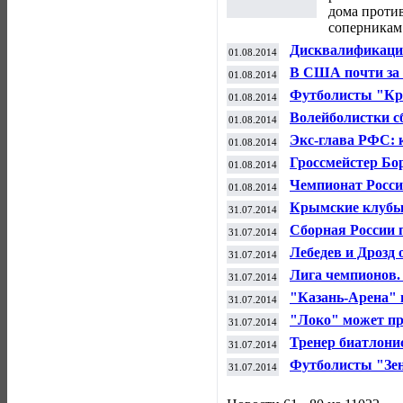
дома против
соперникам 
Дисквалификация
01.08.2014
до двух месяцев
В США почти за 
01.08.2014
Мохаммед Али пр
Футболисты "Кр
01.08.2014
матче квалифик
Волейболистки с
01.08.2014
Гран-при
Экс-глава РФС: 
01.08.2014
участию в ЧР бе
Гроссмейстер Бо
01.08.2014
Илюмжинова на 
Чемпионат России
01.08.2014
матчем "Рубина"
Крымские клубы 
31.07.2014
дивизионе ЧР по
Сборная России п
31.07.2014
командой Азерба
Лебедев и Дрозд 
31.07.2014
Лига чемпионов.
31.07.2014
"Казань-Арена" 
31.07.2014
высшую категор
"Локо" может пр
31.07.2014
Тренер биатлонис
31.07.2014
летний чемпиона
Футболисты "Зен
31.07.2014
третьего квалиф