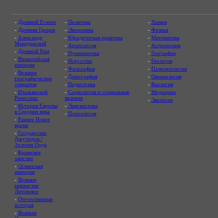
-
Древний Египет
-
Политика
-
Химия
-
Древняя Греция
-
Экономика
-
Физика
-
Александр
-
Юридическая практика
-
Математика
Македонский
-
Археология
-
Астрономия
-
Древний Рим
-
Нумизматика
-
География
-
Византийская
-
Искусство
-
Геология
империя
-
Философия
-
Палеонтология
-
Великие
-
Демография
-
Океанология
географические
открытия
-
Педагогика
-
Биология
-
Итальянский
-
Социология и социальные
-
Медицина
Ренессанс
явления
-
Экология
-
История Европы
-
Лингвистика
в Средние века
-
Психология
-
Раннее Новое
время
-
Государство
Джучидов /
Золотая Орда
-
Крымское
ханство
-
Османская
империя
-
Великое
княжество
Литовское
-
Отечественная
история
-
Великая