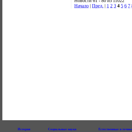
Новости 61 - 80 из 11022
Начало
|
Пред.
|
1
2
3
4
5
6
7
История
Социальные науки
Естественные и точны