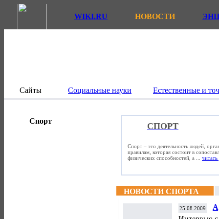
WIKI.RU
НОВОСТИ
ЭН
Сайты
Социальные науки
Естественные и то
Спорт
СПОРТ
Спорт – это деятельность людей, орг
правилам, которая состоит в сопостав
физических способностей, а ...
читать 
НОВОСТИ СПОРТА
А
25.08.2009
Интервью с