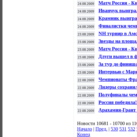
Матч Россия - К
24.08.2009
Иванчук выигра
24.08.2009
Крамник выигра
24.08.2009
Финалистки чем
24.08.2009
NH турнир в Ам
23.08.2009
Звезды на площа
23.08.2009
Матч Россия - К
23.08.2009
Длуги вышел в ф
23.08.2009
За тур до финиш
23.08.2009
Интервью с Мар
23.08.2009
Чемпионаты Фр
22.08.2009
Лидеры сохранил
22.08.2009
Полуфиналы чем
22.08.2009
Россия победила!
22.08.2009
Арахамия-Грант 
22.08.2009
Новости 10681 - 10700 из 1
Начало
|
Пред.
|
530
531
532
Конец