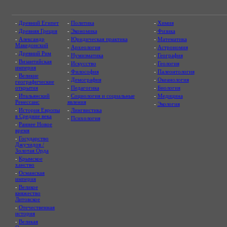
-
Древний Египет
-
Политика
-
Химия
-
Древняя Греция
-
Экономика
-
Физика
-
Александр
-
Юридическая практика
-
Математика
Македонский
-
Археология
-
Астрономия
-
Древний Рим
-
Нумизматика
-
География
-
Византийская
-
Искусство
-
Геология
империя
-
Философия
-
Палеонтология
-
Великие
-
Демография
-
Океанология
географические
открытия
-
Педагогика
-
Биология
-
Итальянский
-
Социология и социальные
-
Медицина
Ренессанс
явления
-
Экология
-
История Европы
-
Лингвистика
в Средние века
-
Психология
-
Раннее Новое
время
-
Государство
Джучидов /
Золотая Орда
-
Крымское
ханство
-
Османская
империя
-
Великое
княжество
Литовское
-
Отечественная
история
-
Великая