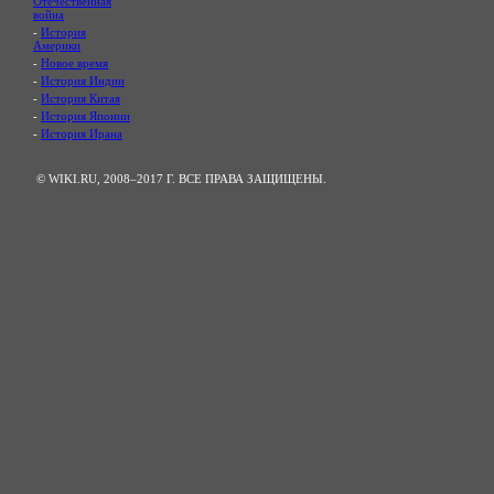
Отечественная
война
-
История
Америки
-
Новое время
-
История Индии
-
История Китая
-
История Японии
-
История Ирана
© WIKI.RU, 2008–2017 Г. ВСЕ ПРАВА ЗАЩИЩЕНЫ.