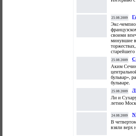
Г
25.08.2009
Экс-чемпио
французско
своими впе
минувшие в
торжествах
старейшего 
С
25.08.2009
Аким Сечин
центрально
бульвар», 
бульваре.
Л
25.08.2009
Ли и Сухару
летию Моск
N
24.08.2009
В четверто
взяли верх 