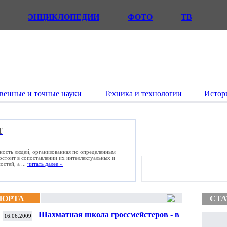
ЭНЦИКЛОПЕДИИ
ФОТО
ТВ
венные и точные науки
Техника и технологии
Истор
Т
ьность людей, организованная по определенным
состоит в сопоставлении их интеллектуальных и
стей, а ...
читать далее »
ПОРТА
СТА
Шахматная школа гроссмейстеров - в
16.06.2009
детской колонии