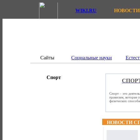
WIKI.RU
НОВОСТИ
Сайты
Социальные науки
Естест
Спорт
СПОР
Спорт – это деятел
правилам, которая 
физических способно
НОВОСТИ С