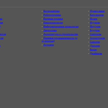
-
Космонавтика
-
Православие
-
Робототехника
-
Католицизм
ка
-
Военная техника
-
Ислам
ия
-
Нанотехнологии
-
Иудаизм
я
-
Информационные технологии
-
Индуизм
-
Энергетика
-
Буддизм
логия
-
Архитектура и строительство
-
Синтоизм
гия
-
Пищевая промышленность (и
-
Зороастризм
кулинария)
-
Сикхизм
-
Агромир
а
-
Даосизм
-
Бахаи
-
Джайнизм