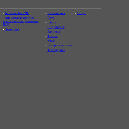
-
Катастрофы и ЧС
-
Я - женщина
-
Спорт
-
Аномальные явления,
-
Авто
необъяснимые феномены,
-
Юмор
НЛО
-
Шоу-бизнес
-
Эзотерика
-
Здоровье
-
Туризм
-
Крым
-
В мире животных
-
Телевидение