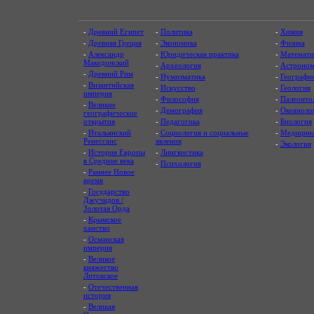
-
Древний Египет
-
Политика
-
Химия
-
Древняя Греция
-
Экономика
-
Физика
-
Александр
-
Юридическая практика
-
Математи
Македонский
-
Археология
-
Астроном
-
Древний Рим
-
Нумизматика
-
Географи
-
Византийская
-
Искусство
-
Геология
империя
-
Философия
-
Палеонто
-
Великие
-
Демография
-
Океаноло
географические
открытия
-
Педагогика
-
Биология
-
Итальянский
-
Социология и социальные
-
Медицин
Ренессанс
явления
-
Экология
-
История Европы
-
Лингвистика
в Средние века
-
Психология
-
Раннее Новое
время
-
Государство
Джучидов /
Золотая Орда
-
Крымское
ханство
-
Османская
империя
-
Великое
княжество
Литовское
-
Отечественная
история
-
Великая