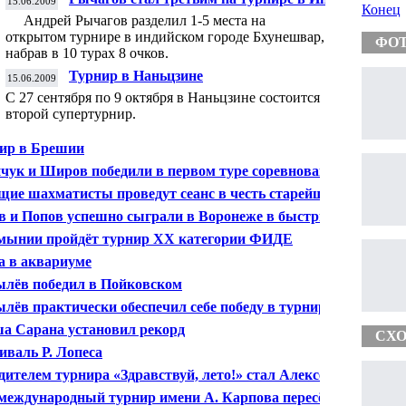
15.06.2009
Конец
Андрей Рычагов разделил 1-5 места на
открытом турнире в индийском городе Бхунешвар,
ФО
набрав в 10 турах 8 очков.
Турнир в Наньцзине
15.06.2009
С 27 сентября по 9 октября в Наньцзине состоится
второй супертурнир.
ир в Брешии
чук и Широв победили в первом туре соревнований в
ынии
щие шахматисты проведут сеанс в честь старейшего
а Европы
в и Попов успешно сыграли в Воронеже в быстрые
маты
мынии пройдёт турнир ХХ категории ФИДЕ
 в аквариуме
лёв победил в Пойковском
лёв практически обеспечил себе победу в турнире
и Карпова
а Сарана установил рекорд
СХО
иваль Р. Лопеса
дителем турнира «Здравствуй, лето!» стал Алексей
на
 международный турнир имени А. Карпова пересёк