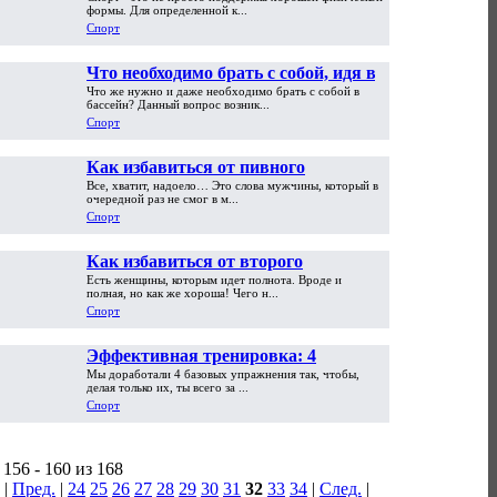
мире
формы. Для определенной к...
Спорт
Что необходимо брать с собой, идя в
Что же нужно и даже необходимо брать с собой в
бассейн?
бассейн? Данный вопрос возник...
Спорт
Как избавиться от пивного
Все, хватит, надоело… Это слова мужчины, который в
животика?
очередной раз не смог в м...
Спорт
Как избавиться от второго
Есть женщины, которым идет полнота. Вроде и
подбородка?
полная, но как же хороша! Чего н...
Спорт
Эффективная тренировка: 4
Мы доработали 4 базовых упражнения так, чтобы,
усложненных упражнения
делая только их, ты всего за ...
Спорт
156 - 160 из 168
|
Пред.
|
24
25
26
27
28
29
30
31
32
33
34
|
След.
|