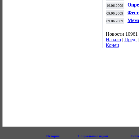
эква
Опре
10.06.2009
жен
Фест
09.06.2009
Мемо
09.06.2009
Новости 10961 
Начало
|
Пред.
Конец
История
Социальные науки
Есте