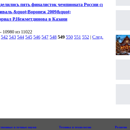
тор
делились пять финалисток чемпионата России среди
щин
иваль &quot;Воронеж 2009&quot;
риал Р.Нежметдинова в Казани
- 10980 из 11022
|
542
543
544
545
546
547
548
549
550
551
552
|
След.
|
ственные и точные науки
Техника и технологии
Религии