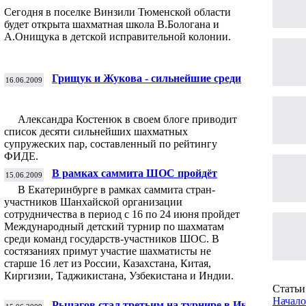
Сегодня в поселке Винзили Тюменской области
будет открыта шахматная школа В.Бологана и
А.Онищука в детской исправительной колонии.
Грищук и Жукова - сильнейшие среди
16.06.2009
шахматных пар
Александра Костенюк в своем блоге приводит
список десяти сильнейших шахматных
супружеских пар, составленный по рейтингу
ФИДЕ.
В рамках саммита ШОС пройдёт
15.06.2009
международный детский турнир
В Екатеринбурге в рамках саммита стран-
участников Шанхайской организации
сотрудничества в период с 16 по 24 июня пройдет
Международный детский турнир по шахматам
среди команд государств-участников ШОС. В
состязаниях примут участие шахматисты не
старше 16 лет из России, Казахстана, Китая,
Киргизии, Таджикистана, Узбекистана и Индии.
Статьи 
Начало
Рычагов стал третьим на турнире в Индии