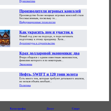
Нумизматика
Производители игровых консолей
Производство более мощных игровых консолей стало
достигли предела возможностей
бессмысленным, поскольку те...
Информационные технологии
Как украсить дом и участок к
Новый год уже на подходе, и пора начинать
Новому году
подготовку к этому празднику. Хотя...
Архитектура и строительство
Крах долларовой экономики: два
Вчера общался с одним известным экономистом,
пути обрушения
фамилию которого я по некоторым...
Экономика
Нефть, SWIFT и 120 тонн золота
Есть много тем, которые требуют детального анализа,
но нельзя объять необъят...
Политика
Катастрофы
Досуг
Спорт