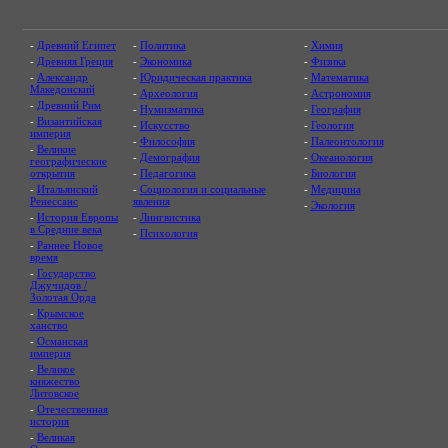
-
Древний Египет
-
Политика
-
Химия
-
Древняя Греция
-
Экономика
-
Физика
-
Александр
-
Юридическая практика
-
Математика
Македонский
-
Археология
-
Астрономия
-
Древний Рим
-
Нумизматика
-
География
-
Византийская
-
Искусство
-
Геология
империя
-
Философия
-
Палеонтология
-
Великие
-
Демография
-
Океанология
географические
открытия
-
Педагогика
-
Биология
-
Итальянский
-
Социология и социальные
-
Медицина
Ренессанс
явления
-
Экология
-
История Европы
-
Лингвистика
в Средние века
-
Психология
-
Раннее Новое
время
-
Государство
Джучидов /
Золотая Орда
-
Крымское
ханство
-
Османская
империя
-
Великое
княжество
Литовское
-
Отечественная
история
-
Великая