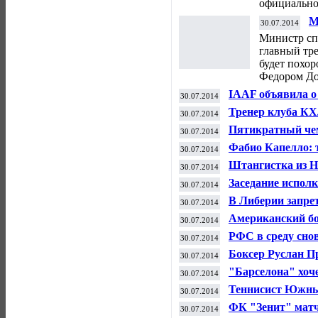
официально
М
30.07.2014
р
Министр сп
главный тр
будет похо
Федором До
IAAF объявила о
30.07.2014
легкоатлетов Ем
Тренер клуба КХ
30.07.2014
уходе из сборно
Пятикратный чем
30.07.2014
фигуристов Росс
Фабио Капелло: 
30.07.2014
российской
Штангистка из Н
30.07.2014
Заседание испол
30.07.2014
Доме футбола
В Либерии запре
30.07.2014
Американский бо
30.07.2014
драку с Владими
РФС в среду сно
30.07.2014
Капелло отчитае
Боксер Руслан П
30.07.2014
бою вместе с Мэ
"Барселона" хоч
30.07.2014
российский рын
Теннисист Южный 
30.07.2014
повреждением л
ФК "Зенит" матч
30.07.2014