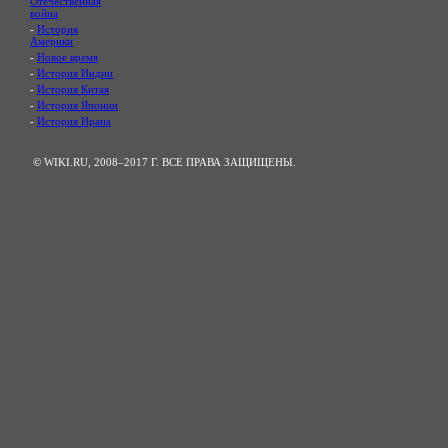
Отечественная
война
-
История
Америки
-
Новое время
-
История Индии
-
История Китая
-
История Японии
-
История Ирана
© WIKI.RU, 2008–2017 Г. ВСЕ ПРАВА ЗАЩИЩЕНЫ.