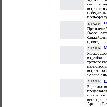
"
квалификац
встретится 
победитель 
плей-офф т
Г
31.07.2014
ч
Президент 
Йозеф Блат
ближайшем 
проведения
М
31.07.2014
с
Московское
Е
в футбольн
третьего кв
израильски
встреча сос
"Арене Химк
Е
31.07.2014
А
Евросоюз в
с
председател
московского
вице-прези
Аркадия Рот