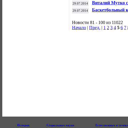
Лиге чемпионов
Виталий Мутко с
29.07.2014
особенным для Р
Баскетбольный к
29.07.2014
Единой лиге ВТ
Новости 81 - 100 из 11022
Начало
|
Пред.
|
1
2
3
4
5
6
7
История
Социальные науки
Естественные и точны