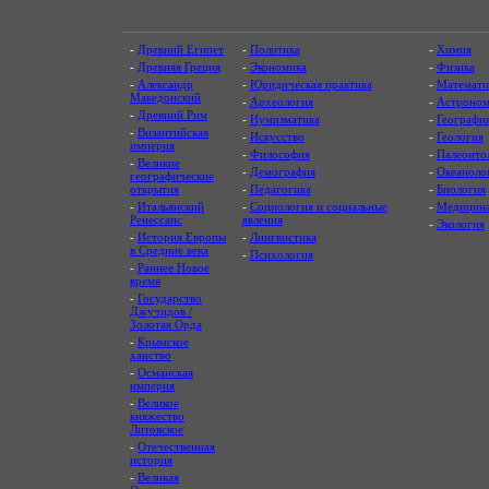
-
Древний Египет
-
Политика
-
Химия
-
Древняя Греция
-
Экономика
-
Физика
-
Александр
-
Юридическая практика
-
Математи
Македонский
-
Археология
-
Астроном
-
Древний Рим
-
Нумизматика
-
Географи
-
Византийская
-
Искусство
-
Геология
империя
-
Философия
-
Палеонто
-
Великие
-
Демография
-
Океаноло
географические
открытия
-
Педагогика
-
Биология
-
Итальянский
-
Социология и социальные
-
Медицин
Ренессанс
явления
-
Экология
-
История Европы
-
Лингвистика
в Средние века
-
Психология
-
Раннее Новое
время
-
Государство
Джучидов /
Золотая Орда
-
Крымское
ханство
-
Османская
империя
-
Великое
княжество
Литовское
-
Отечественная
история
-
Великая