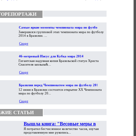
ТОРЕПОРТАЖИ
Самые яркие моменты чемпионата мира по футболу
Завершился групповой этап чемпионата мира по футболу
2014
2014 в Бразилии. ...
Спорт
46-метровый Иисус для Кубка мира 2014
Гигантская надувная копия Бразильской статуи Христа
Спасителя заплыла&...
Спорт
Бразилия перед Чемпионатом мира по футболу 2014
12 июня в Бразилии состоится открытие XX Чемпионата
мира по футболу 20...
Спорт
ЖИЕ СТАТЬИ
Вышла книга: "Весовые меры в
Я потратил бесчисленное количество часов, изучая
торговой практике Античности и
представленную мне рукопись...
Средневековья"