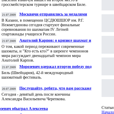
гроссмейстерском турнире в швейцарском Биле.
Москвичи отправились за медалями
21.07.2009
Спартакиады
В Казани, в помещении ЦСДЮШШОР им. Р.Г.
Нежметдинова сегодня стартуют финальные
соревнования по шахматам IV Летней
спартакиады учащихся России.
Анатолий Карпов: о кризисе шахмат и
21.07.2009
чемпионах
О том, какой период переживают современные
шахматы, и "Кто есть кто?" в шеренге чемпионов
мира рассуждает двенадцатый чемпион мира
Анатолий Карпов.
Морозевич одержал вторую победу подряд
21.07.2009
Биль (Швейцария), 42-й международный
шахматный фестиваль.
Послушайте, ребята, что вам расскажет
20.07.2009
дед
Сегодня - девятый день после кончины
Александра Васильевича Черепкова.
Статьи 
зевич обыграл Алексеева
Начало