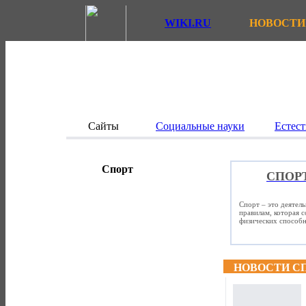
WIKI.RU
НОВОСТИ
Сайты
Социальные науки
Естест
Спорт
СПОР
Спорт – это деятел
правилам, которая 
физических способно
НОВОСТИ С