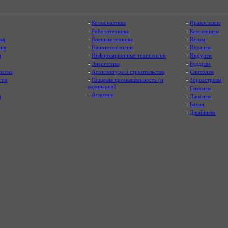
-
Космонавтика
-
Православие
-
Робототехника
-
Католицизм
ка
-
Военная техника
-
Ислам
ия
-
Нанотехнологии
-
Иудаизм
я
-
Информационные технологии
-
Индуизм
-
Энергетика
-
Буддизм
логия
-
Архитектура и строительство
-
Синтоизм
гия
-
Пищевая промышленность (и
-
Зороастризм
кулинария)
-
Сикхизм
-
Агромир
а
-
Даосизм
-
Бахаи
-
Джайнизм