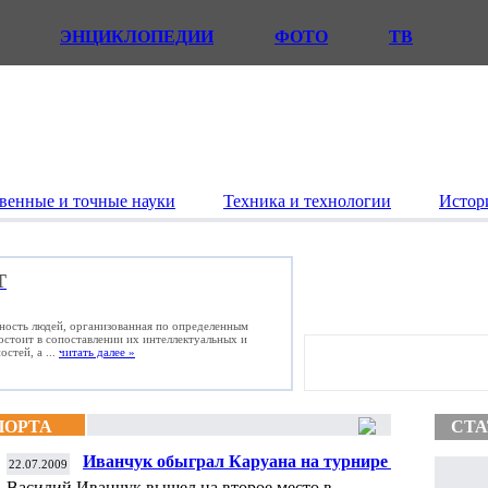
ЭНЦИКЛОПЕДИИ
ФОТО
ТВ
венные и точные науки
Техника и технологии
Истор
Т
ьность людей, организованная по определенным
состоит в сопоставлении их интеллектуальных и
стей, а ...
читать далее »
ПОРТА
СТА
Иванчук обыграл Каруана на турнире в
22.07.2009
Биле
Василий Иванчук вышел на второе место в