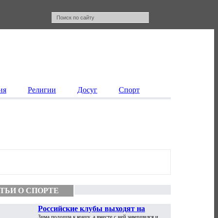
ия
Религии
Досуг
Спорт
ТЬИ О СПОРТЕ
Российские клубы выходят на
Зима подошла к концу, а вместе с ней завершился и