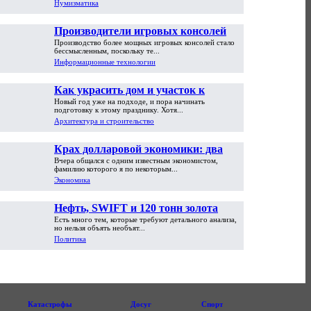
Нумизматика
Производители игровых консолей
Производство более мощных игровых консолей стало
достигли предела возможностей
бессмысленным, поскольку те...
Информационные технологии
Как украсить дом и участок к
Новый год уже на подходе, и пора начинать
Новому году
подготовку к этому празднику. Хотя...
Архитектура и строительство
Крах долларовой экономики: два
Вчера общался с одним известным экономистом,
пути обрушения
фамилию которого я по некоторым...
Экономика
Нефть, SWIFT и 120 тонн золота
Есть много тем, которые требуют детального анализа,
но нельзя объять необъят...
Политика
Катастрофы
Досуг
Спорт