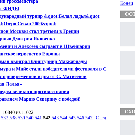
ив гроссмейстера
Конец
ет ФИДЕ!
ФО
ународный турнир &quot;Белая ладья&quot;
t;Озеро Севан 2009&quot;
ион Москвы стал третьим в Греции
рвью Дмитрия Яковенко
зевич и Алексеев сыграют в Швейцарии
еское первенство Европы
ман выиграл блицтурнир Маккабиады
мура и Мийе стали победителями фестиваля в Сан-
стьяне
с одновременной игры от С. Матвеевой
ая Лалья»
ледам великого противостояния
равляем Марию Северину с победой!
СХО
- 10840 из 11022
|
537
538
539
540
541
542
543
544
545
546
547
|
След.
|