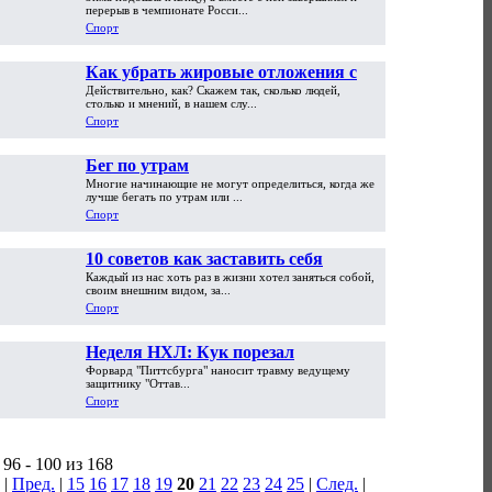
финишную прямую (анонс 20-го тура
перерыв в чемпионате Росси...
РФПЛ)
Спорт
Как убрать жировые отложения с
Действительно, как? Скажем так, сколько людей,
боков на талии
столько и мнений, в нашем слу...
Спорт
Бег по утрам
Многие начинающие не могут определиться, когда же
лучше бегать по утрам или ...
Спорт
10 советов как заставить себя
Каждый из нас хоть раз в жизни хотел заняться собой,
заниматься спортом
своим внешним видом, за...
Спорт
Неделя НХЛ: Кук порезал
Форвард "Питтсбурга" наносит травму ведущему
Карлссона, Малкин в тени, новый
защитнику "Оттав...
русский "Дьявол"
Спорт
96 - 100 из 168
|
Пред.
|
15
16
17
18
19
20
21
22
23
24
25
|
След.
|