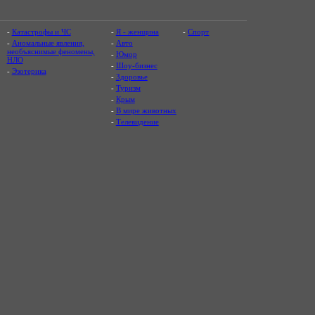
-
Катастрофы и ЧС
-
Я - женщина
-
Спорт
-
Аномальные явления,
-
Авто
необъяснимые феномены,
-
Юмор
НЛО
-
Шоу-бизнес
-
Эзотерика
-
Здоровье
-
Туризм
-
Крым
-
В мире животных
-
Телевидение