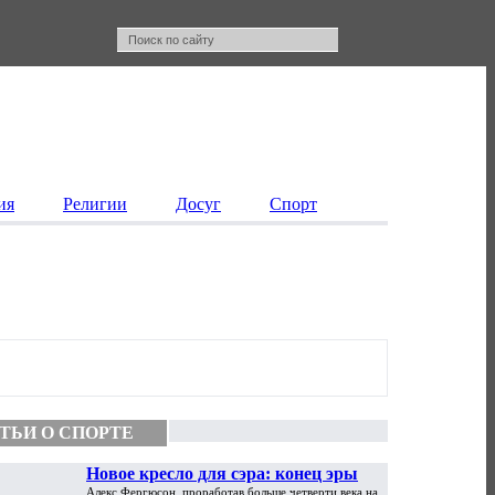
ия
Религии
Досуг
Спорт
ТЬИ О СПОРТЕ
Новое кресло для сэра: конец эры
Алекс Фергюсон, проработав больше четверти века на