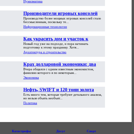
Нумизматика
Производители игровых консолей
Производство более мощных игровых консолей стало
достигли предела возможностей
бессмысленным, поскольку те...
Информационные технологии
Как украсить дом и участок к
Новый год уже на подходе, и пора начинать
Новому году
подготовку к этому празднику. Хотя...
Архитектура и строительство
Крах долларовой экономики: два
Вчера общался с одним известным экономистом,
пути обрушения
фамилию которого я по некоторым...
Экономика
Нефть, SWIFT и 120 тонн золота
Есть много тем, которые требуют детального анализа,
но нельзя объять необъят...
Политика
Катастрофы
Досуг
Спорт