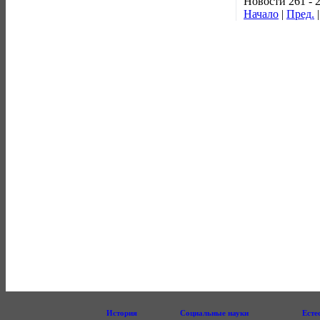
Новости 261 - 
Начало
|
Пред.
История
Социальные науки
Есте