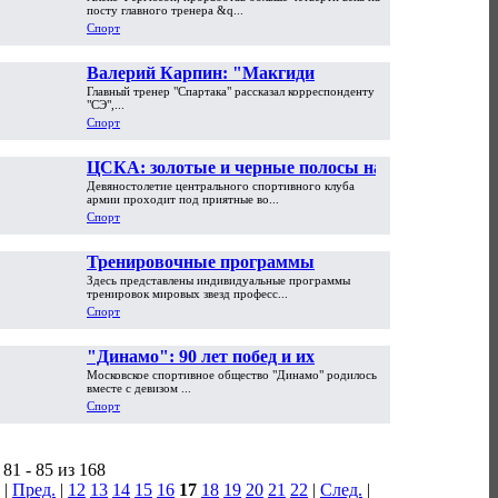
Фергюсона в "Манчестер Юнайтед"
посту главного тренера &q...
Спорт
Валерий Карпин: "Макгиди
Главный тренер "Спартака" рассказал корреспонденту
поступил безответственно"
"СЭ",...
Спорт
ЦСКА: золотые и черные полосы на
Девяностолетие центрального спортивного клуба
веку "красно-синих"
армии проходит под приятные во...
Спорт
Тренировочные программы
Здесь представлены индивидуальные программы
чемпионов
тренировок мировых звезд професс...
Спорт
"Динамо": 90 лет побед и их
Московское спортивное общество "Динамо" родилось
ожиданий
вместе с девизом ...
Спорт
81 - 85 из 168
|
Пред.
|
12
13
14
15
16
17
18
19
20
21
22
|
След.
|