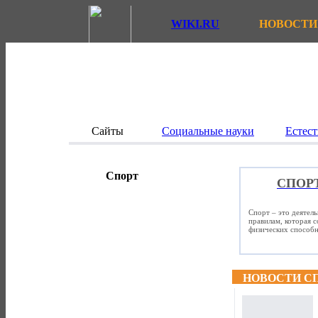
WIKI.RU
НОВОСТИ
Сайты
Социальные науки
Естест
Спорт
СПОР
Спорт – это деятел
правилам, которая 
физических способно
НОВОСТИ С