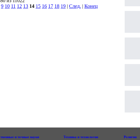
280 из 11022
|
9
10
11
12
13
14
15
16
17
18
19
|
След.
|
Конец
ственные и точные науки
Техника и технологии
Религии