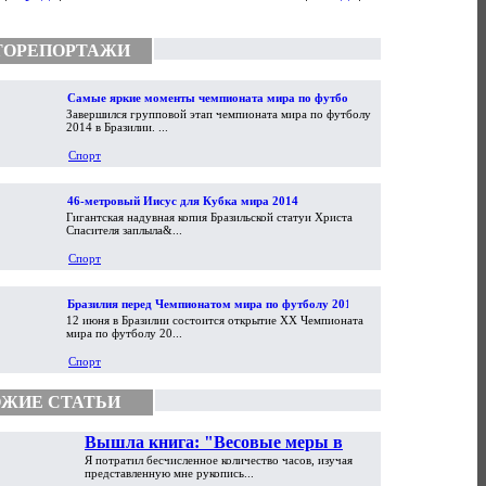
ТОРЕПОРТАЖИ
Самые яркие моменты чемпионата мира по футболу
Завершился групповой этап чемпионата мира по футболу
2014
2014 в Бразилии. ...
Спорт
46-метровый Иисус для Кубка мира 2014
Гигантская надувная копия Бразильской статуи Христа
Спасителя заплыла&...
Спорт
Бразилия перед Чемпионатом мира по футболу 2014
12 июня в Бразилии состоится открытие XX Чемпионата
мира по футболу 20...
Спорт
ЖИЕ СТАТЬИ
Вышла книга: "Весовые меры в
Я потратил бесчисленное количество часов, изучая
торговой практике Античности и
представленную мне рукопись...
Средневековья"