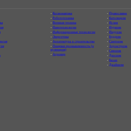
-
Космонавтика
-
Православие
-
Робототехника
-
Католицизм
ка
-
Военная техника
-
Ислам
ия
-
Нанотехнологии
-
Иудаизм
я
-
Информационные технологии
-
Индуизм
-
Энергетика
-
Буддизм
логия
-
Архитектура и строительство
-
Синтоизм
гия
-
Пищевая промышленность (и
-
Зороастризм
кулинария)
-
Сикхизм
-
Агромир
а
-
Даосизм
-
Бахаи
-
Джайнизм