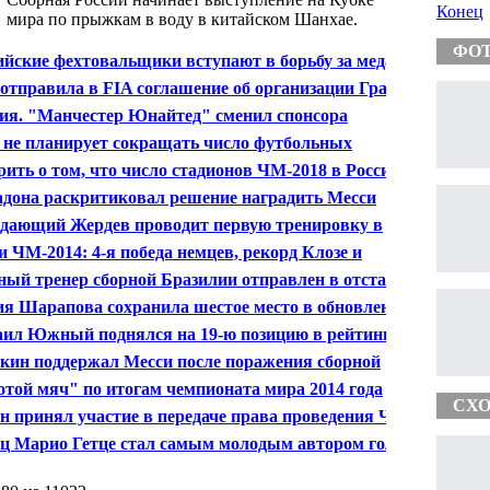
Конец
мира по прыжкам в воду в китайском Шанхае.
ФО
ийские фехтовальщики вступают в борьбу за медали
ионата мира в Казани
отправила в FIA соглашение об организации Гран-
России "Ф-1"
ия. "Манчестер Юнайтед" сменил спонсора
 не планирует сокращать число футбольных
ионов на ЧМ-2018
рить о том, что число стадионов ЧМ-2018 в России
атят, рано - Мутко
дона раскритиковал решение наградить Месси
отым мячом»
дающий Жердев проводит первую тренировку в
аве ХК "Динамо" - Сафронов
и ЧМ-2014: 4-я победа немцев, рекорд Клозе и
кая результативность
ный тренер сборной Бразилии отправлен в отставку
я Шарапова сохранила шестое место в обновленном
инге WTA
ил Южный поднялся на 19-ю позицию в рейтинге
кин поддержал Месси после поражения сборной
нтины в финале ЧМ
отой мяч" по итогам чемпионата мира 2014 года
СХО
или Лионелю Месси
н принял участие в передаче права проведения ЧМ
утболу России
ц Марио Гетце стал самым молодым автором гола в
лах ЧМ за 48 лет