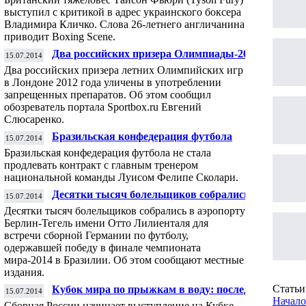
выступил с критикой в адрес украинского боксера
Владимира Кличко. Слова 26-летнего англичанина
приводит Boxing Scene.
Два российских призера Олимпиады-2012
15.07.2014
уличены в употреблении допинга
Два российских призера летних Олимпийских игр
в Лондоне 2012 года уличены в употреблении
запрещенных препаратов. Об этом сообщил
обозреватель портала Sportbox.ru Евгений
Слюсаренко.
Бразильская конфедерация футбола
15.07.2014
подтвердила отказ от продления контракта
Бразильская конфедерация футбола не стала
со Сколари
продлевать контракт с главным тренером
национальной команды Луисом Фелипе Сколари.
Десятки тысяч болельщиков собрались в
15.07.2014
аэропорту Берлина для встречи сборной
Десятки тысяч болельщиков собрались в аэропорту
Германии
Берлин-Тегель имени Отто Лилиенталя для
встречи сборной Германии по футболу,
одержавшей победу в финале чемпионата
мира-2014 в Бразилии. Об этом сообщают местные
издания.
Статьи 
Кубок мира по прыжкам в воду: последний
15.07.2014
важный старт россиян перед ЧЕ
Начало
Сборная России начинает выступление на Кубке