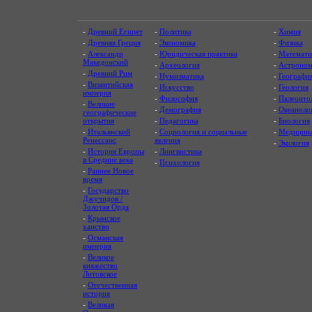
-
Древний Египет
-
Политика
-
Химия
-
Древняя Греция
-
Экономика
-
Физика
-
Александр
-
Юридическая практика
-
Математи
Македонский
-
Археология
-
Астроном
-
Древний Рим
-
Нумизматика
-
Географи
-
Византийская
-
Искусство
-
Геология
империя
-
Философия
-
Палеонто
-
Великие
-
Демография
-
Океаноло
географические
открытия
-
Педагогика
-
Биология
-
Итальянский
-
Социология и социальные
-
Медицин
Ренессанс
явления
-
Экология
-
История Европы
-
Лингвистика
в Средние века
-
Психология
-
Раннее Новое
время
-
Государство
Джучидов /
Золотая Орда
-
Крымское
ханство
-
Османская
империя
-
Великое
княжество
Литовское
-
Отечественная
история
-
Великая