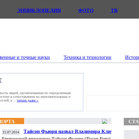
ЭНЦИКЛОПЕДИИ
ФОТО
ТВ
венные и точные науки
Техника и технологии
Истор
Т
ьность людей, организованная по определенным
состоит в сопоставлении их интеллектуальных и
стей, а ...
читать далее »
ПОРТА
СТА
Тайсон Фьюри назвал Владимира Кличко
15.07.2014
слабаком
Британский тяжеловес Тайсон Фьюри (Tyson Fury)