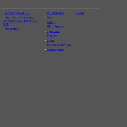
-
Катастрофы и ЧС
-
Я - женщина
-
Спорт
-
Аномальные явления,
-
Авто
необъяснимые феномены,
-
Юмор
НЛО
-
Шоу-бизнес
-
Эзотерика
-
Здоровье
-
Туризм
-
Крым
-
В мире животных
-
Телевидение