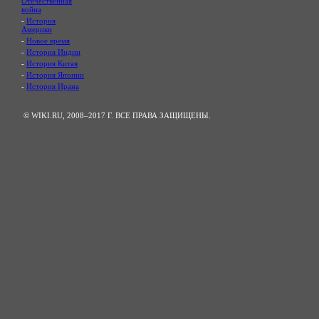
Отечественная
война
-
История
Америки
-
Новое время
-
История Индии
-
История Китая
-
История Японии
-
История Ирана
© WIKI.RU, 2008–2017 Г. ВСЕ ПРАВА ЗАЩИЩЕНЫ.