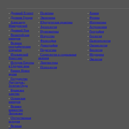
-
Древний Египет
-
Политика
-
Химия
-
Древняя Греция
-
Экономика
-
Физика
-
Александр
-
Юридическая практика
-
Математика
Македонский
-
Археология
-
Астрономия
-
Древний Рим
-
Нумизматика
-
География
-
Византийская
-
Искусство
-
Геология
империя
-
Философия
-
Палеонтология
-
Великие
-
Демография
-
Океанология
географические
открытия
-
Педагогика
-
Биология
-
Итальянский
-
Социология и социальные
-
Медицина
Ренессанс
явления
-
Экология
-
История Европы
-
Лингвистика
в Средние века
-
Психология
-
Раннее Новое
время
-
Государство
Джучидов /
Золотая Орда
-
Крымское
ханство
-
Османская
империя
-
Великое
княжество
Литовское
-
Отечественная
история
-
Великая