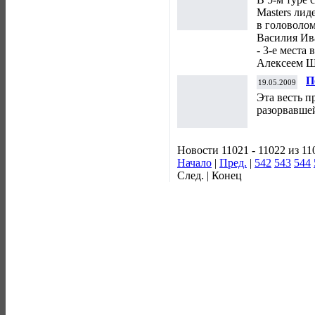
Masters лид
в головоло
Василия Ив
- 3-е места
Алексеем 
П
19.05.2009
Эта весть п
разорвавше
Новости 11021 - 11022 из 11
Начало
|
Пред.
|
542
543
544
След. | Конец